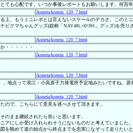
かとても心配です。いつか事後レポートもお願いします。何百
/koneta/koneta_120_7.html
る上、もうミニレポとは言えないスケールのデカさ、このミニ
クマちゃんグッズ(総称「NAV48いや391」グッズ)を売り
/koneta/koneta_120_7.html
うか・・・・・・
/koneta/koneta_120_7.html
/koneta/koneta_120_7.html
。」地点って浪江・小高原子力発電所予定地みたいですね。原
/koneta/koneta_120_7.html
したので、こちらにて意見を述べさせて頂きます。
。
もそのまま継続されたら良いと思います。
マニアにしか受け入れられそうにないものだと考えていました
地図を眺めて道の始点から終点までを忠実になぞって走りたい