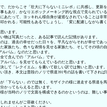
トで、だからこそ「壮大に下らないミニレポ」に共感し、更新
う事もあり、かなりエポックメーキング的な視点で見られてい
くにあたって、ヨッキれん様自身が逡巡なされていることは非
と叩かれる」可能性もあるでしょうし、「変に配慮しながら書
と思います。
たい物は写真だったと、ある記事で読んだ記憶があります。
うのは、過去の幸せだった日々を、平凡ながらそれが幸せであ
けた家族たち、色々な表情を見せる家族たち、そしてその頃の
「アルバム」なのだと思います。
、全て含んでの「アルバム」です。
いアルバム」を見せてもらえているのだと思います。
、決して「レクイエム」を書いて欲しい訳では無いと思います
い頂き、本文は普段のノリで県道391号の話を書いて下され
域が「下らない」のでは無く、モザイクの様に迷走する県道を
ば分かってもらえると思います。
ん様が当時のノリで文面を構成できるのかというのは、難しい
もしれませんがご容赦ください。