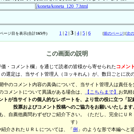
/koneta/koneta_120_7.html
悲しい事ですね。
3
1
|
2
|
|
4
|
5
|
6
ページ目を表示(合計
165
件)
[
前のページ
] [
次
この画面の説明
評価・コメント欄」を通じて読者の皆様から寄せられた
コメン
トの選定は、当サイト管理人（ヨッキれん）が、数日ごとに次
開中のコメント内容の真偽について、当サイト管理人は責任を
のコメントについて異議がある場合は、
【こちらまで】
お気軽
ントが当サイトの個人的なレポートを、より世の役に立つ「記
投票およびコメント投稿へのご協力をお願いいたします
も、自薦他薦問わずぜひご紹介下さい。（ただし、完全にＵＲ
す）
や紹介されたＵＲＬについては、「
例
」のような形で本編へと