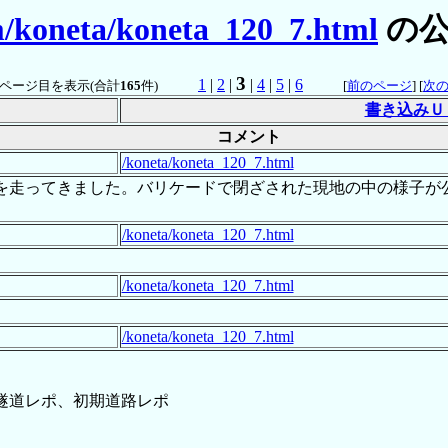
m/koneta/koneta_120_7.html
の公
3
1
|
2
|
|
4
|
5
|
6
ページ目を表示(合計
165
件)
[
前のページ
] [
次
書き込みＵ
コメント
/koneta/koneta_120_7.html
を走ってきました。バリケードで閉ざされた現地の中の様子が
/koneta/koneta_120_7.html
/koneta/koneta_120_7.html
/koneta/koneta_120_7.html
隧道レポ、初期道路レポ