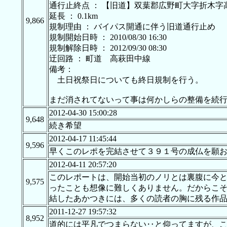
通行止終点 ： 【旧道】双葉郡広野町大字折木字
延長 ： 0.1km
9,866
規制理由 ： バイパス開通に伴う旧道通行止め
規制開始日時 ： 2010/08/30 16:30
規制解除日時 ： 2012/09/30 08:30
迂回路 ： 町道 高萩田中線
備考：
土日祝祭日についても終日規制を行う。
まだ消されてないって事は何かしらの整備を続
2012-04-30 15:00:28
9,648
続き希望
2012-04-17 11:45:44
9,596
早くこのレポを完結させて３９１号の成仏を願お
2012-04-11 20:57:20
このレポートは、開始当初のノリとは裏腹に今
9,575
ったことも想像に難しくありません。だからこ
結したあかつきには、多くの読者の胸に残る作
2011-12-27 19:57:32
8,952
道的には平凡でつまらない‥と仰ってますが、