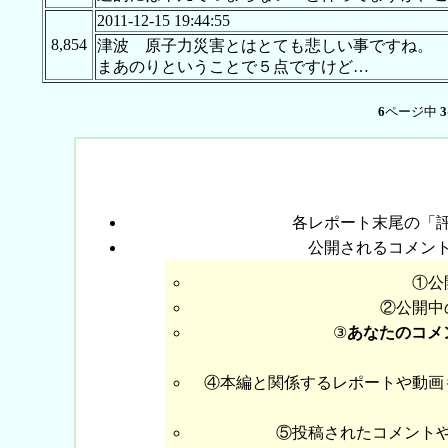
2011-12-15 19:44:55
8,854
津波 原子力災害とはとても
まあのりということで５点ですけど…
6
ページ中
3
各レポート末尾の「
公開されるコメン
①公
②公開中
③
あなたのコメ
④本編と関係するレポートや動画
⑤投稿されたコメント