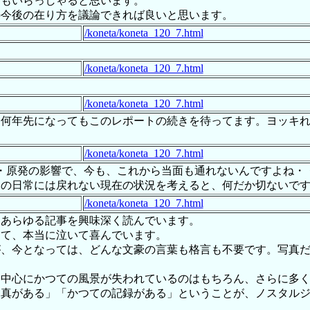
方もいらっしゃると思います。
の今後の在り方を議論できれば良いと思います。
/koneta/koneta_120_7.html
/koneta/koneta_120_7.html
/koneta/koneta_120_7.html
は何年先になってもこのレポートの続きを待ってます。ヨッキ
/koneta/koneta_120_7.html
災・原発の影響で、今も、これから当面も通れないんですよね・
元の日常には戻れない現在の状況を考えると、何だか切ないで
/koneta/koneta_120_7.html
、あらゆる記事を興味深く読んでいます。
流して、本当に泣いて喜んでいます。
が、今となっては、どんな文豪の言葉も格言も不要です。写真
を中心にかつての風景が失われているのはもちろん、さらに多
写真がある」「かつての記録がある」ということが、ノスタル