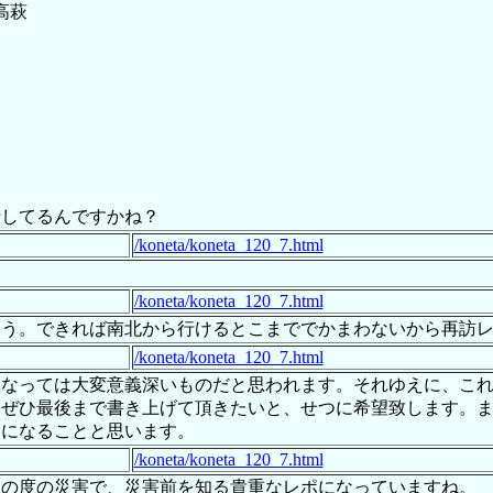
高萩
行してるんですかね？
/koneta/koneta_120_7.html
/koneta/koneta_120_7.html
う。できれば南北から行けるとこまででかまわないから再訪レポ
/koneta/koneta_120_7.html
となっては大変意義深いものだと思われます。それゆえに、こ
そぜひ最後まで書き上げて頂きたいと、せつに希望致します。
品になることと思います。
/koneta/koneta_120_7.html
この度の災害で、災害前を知る貴重なレポになっていますね。