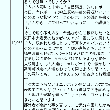
るのでは無いでしょうか？
そういう意味で非常に「自己満足」的なレポー
今日、当レポートは福島原発事故の震源地とい
そのような状況下で、このレポートの続きを書
「おぶやき」にて仰っていたように、「不謹慎
う。
そこで違う考え方を、僭越ながらご披露したい
東日本大震災の被災者の方々が一番に取り戻し
12,063
そう、残された者にとって写真やアルバムとい
そのアルバムにはすました顔の家族たち、ふざ
福島県道391号のレポートはまさにこの地域の
すまし顔の景色、ややふざけているような景色
大熊町より北の人達は、当レポートで「懐かし
富岡町以南の人達もおそらく同じような思いで
その意味でも、「しげさん」の「前置きでお気遣
す。
「壮大に下らないミニレポ」の副題は、この地
表現でごめんなさい）」という事は文面を読め
この地域の現状を知ってしまった今、ヨッキれ
きたいと思います。
部外者が余計な事を言って、ご気分を害したか