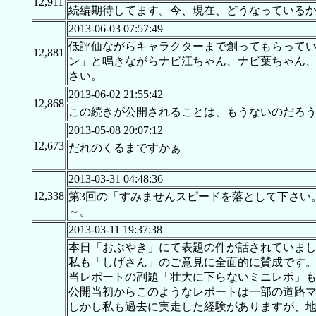
12,911
続編期待してます。今、現在、どうなっている
2013-06-03 07:57:49
低評価ながらキャラクターまで創ってもらってい
12,881
ン」と鳴きながらナビ江ちゃん、ナビ葉ちゃん、ナビ
さい。
2013-06-02 21:55:42
12,868
この続きが公開されることは、もうないのだろ
2013-05-08 20:07:12
12,673
だれのくるまですかぁ
2013-03-31 04:48:36
12,338
第3回の「すみませんスピードを落として下さい
～。
2013-03-11 19:37:38
本日「おぶやき」にて表題の件が話されていま
私も「しげさん」のご意見に全面的に賛成です
当レポートの副題「壮大に下らないミニレポ」
公開当初からこのようなレポートは一部の道路
しかし私も過去に実走した経験がありますが、