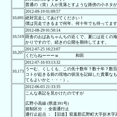
普通の（笑）人が見落とすような路傍の小ネタ
2012-09-19 01:09:57
10,691
絶対完走してあげてください！
僕は完走できるまで何年、何十年でも待ってま
2012-08-29 01:50:14
10,519
田舎のおばあちゃんちの近くで、夏には近くの
かりですので、続きの公開を期待してます。
2012-07-25 16:23:07
10,207
くだらねーーーｗ 和田
2012-07-16 03:13:32
うーむ、くしくも、この先十数年？数十年？数
10,173
コトが起きる前の現地の状況を記録した貴重な
てもよいかと・・・）。
2012-06-03 21:33:35
こんな表記を見かけたのですが
広野小高線 (県道391号)
規制区分 ： 全面通行止
通行止起点 ： 【旧道】双葉郡広野町大字折木字