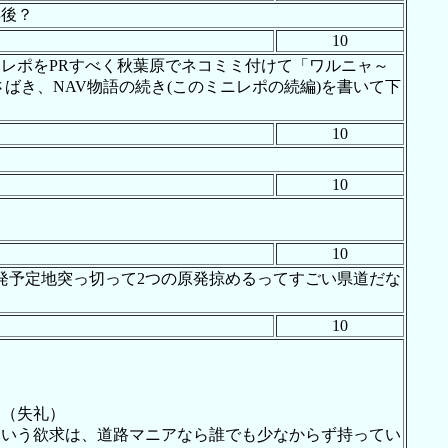
年後？
10
レポをPRすべく秋葉原でネコミミ付けて「ワルニャ～
さばき、NAV物語の続き(このミニレポの続編)を書いて下
10
10
10
発予定地突っ切って2つの原発掠めるってすごい県道だな
10
。（失礼）
という欲求は、道路マニアなら誰でも少なからず持ってい