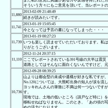
また私の意見に異論がある方や反感を持たれた
そういう方々にもご意見を頂いて、当レポート
2013-02-09 21:48:49
11,880
続きが読みたいです。
2013-01-19 15:05:45
11,741
今となっては予言の書になってしまった・・・
2013-01-19 00:27:23
11,739
いつも楽しく読ませていただいております。私
りがとうございます。
2012-11-24 20:37:15
11,110
ここでレポートされている391号線の大半は震
道路としてはそんなに面白くないんですけど、
2012-09-28 08:39:25
山よりは都会型の未成や遺構が好きな私ですが
No.120については、大熊町出身の知人が涙を
ヨッキれんさんの筆致に不満は何一つないです
10,736
す。
現地では、土地の低いところ（請戸など特に）
移転せねばなりません。このとき、「あの頃の
めの活力になります。