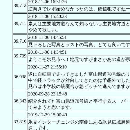
2018-11-06 16:31:26
39,712
逆向きでレポ始めなかったのは、確信犯ですね
2018-11-06 15:40:28
39,711
素人は主要地方道なんて知らないし主要地方道
やめて欲しい。
2018-11-06 14:45:51
39,710
見下ろした写真とラストの写真、とても良いで
2018-11-06 14:34:51
39,709
ようこそ氷見市へ！地元ですがまさかあの道が県道
2020-11-27 21:55:10
遂に自転車で走ってきました富山県道70号線の
36,938
中で軽トラックが対向してきたのは予想外でした
見市は小学校の統廃合が急ピッチで進んでます
2020-09-28 23:15:48
36,343
紹介されてた富山県道70号線と平行するスーパ
てみようと思います。
2019-12-29 15:00:49
33,819
氷見インターチェンジの南側にある氷見広域農道
通しです。