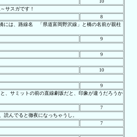
10
ね～サスガです！
8
橋には、路線名 「県道富岡野沢線」と橋の名前が親柱
9
9
10
9
下と、サミットの前の直線劇坂だと、印象が違うだろうか
7
は、読んでると徹夜になっちゃうし。
7