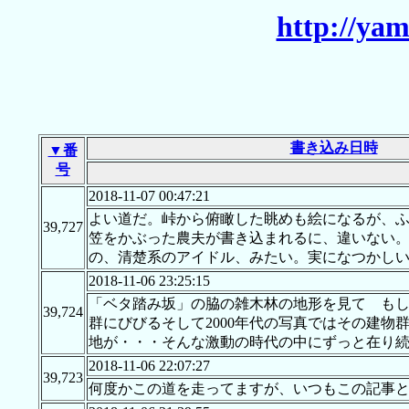
http://yam
書き込み日時
▼番
号
2018-11-07 00:47:21
よい道だ。峠から俯瞰した眺めも絵になるが、
39,727
笠をかぶった農夫が書き込まれるに、違いない
の、清楚系のアイドル、みたい。実になつかし
2018-11-06 23:25:15
「ベタ踏み坂」の脇の雑木林の地形を見て もし
39,724
群にびびるそして2000年代の写真ではその建
地が・・・そんな激動の時代の中にずっと在り
2018-11-06 22:07:27
39,723
何度かこの道を走ってますが、いつもこの記事と