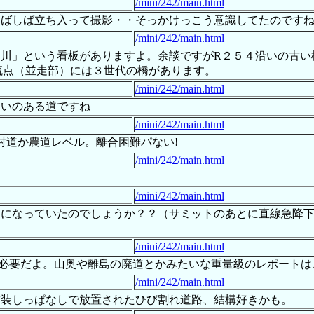
/mini/242/main.html
しばしば立ち入って撮影・・そっかけっこう意識してたのです
/mini/242/main.html
川」という看板がありますよ。余談ですがR２５４沿いの古い
合流点（並走部）には３世代の橋があります。
/mini/242/main.html
わいのある道ですね
/mini/242/main.html
村道か農道レベル。離合困難パない!
/mini/242/main.html
/mini/242/main.html
トになっていたのでしょうか？？（サミットのあとに直線急降
/mini/242/main.html
トも必要だよ。山奥や離島の廃道とかみたいな重量級のレポート
/mini/242/main.html
舗装しっぱなしで放置されたひび割れ道路、結構好きかも。