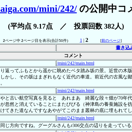
aiga.com/mini/242/
の公開中コ
(平均点 9.17点 ／ 投票回数 382人)
2
1
|
2
ページ中
2
ページ目を表示(合計
51
件)
[
前のページ
]
書き込
コメント
/mini/242/main.html
ふり返ってふもとから遥かに眺めたベタ踏み坂の景。近世の木
。しかし、その坂はまぎれもなく近代の車道。前近代の古風な
い。
/mini/242/main.html
やと古い航空写真を見ると あれまあ 綺麗な段々畑が70年
物群が忽然と消えていることにまたびびる（神津島の養蚕施設を
続けてきた道なんですなあやがてこのまま叢林の底に埋もれて
/mini/242/main.html
同じ方向ですね。グーグルさんもr306交点の辺りを走ってい