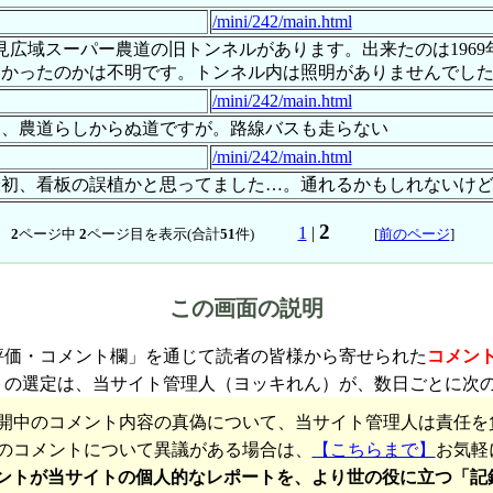
/mini/242/main.html
見広域スーパー農道の旧トンネルがあります。出来たのは196
なかったのかは不明です。トンネル内は照明がありませんでし
/mini/242/main.html
く、農道らしからぬ道ですが。路線バスも走らない
/mini/242/main.html
最初、看板の誤植かと思ってました…。通れるかもしれないけ
2
1
|
2
ページ中
2
ページ目を表示(合計
51
件)
[
前のページ
]
この画面の説明
評価・コメント欄」を通じて読者の皆様から寄せられた
コメン
トの選定は、当サイト管理人（ヨッキれん）が、数日ごとに次
開中のコメント内容の真偽について、当サイト管理人は責任を
のコメントについて異議がある場合は、
【こちらまで】
お気軽
ントが当サイトの個人的なレポートを、より世の役に立つ「記