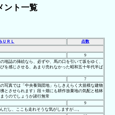
メント一覧
みＵＲＬ
点数
9
版の地誌の挿絵なら、必ずや、馬の口を引いて坂をゆく、
鄙びを感じさせる、あまり売れなかった昭和五十年代半ば
7
代の写真では「中央養鶏団地」らしきえらく大規模な建物
彷彿とさせられます）段々畑にも耕作放棄地の気配と植林
しまうのでしょうか諸行無常
9
るんだし、ここも走れそうな気がしますが…。