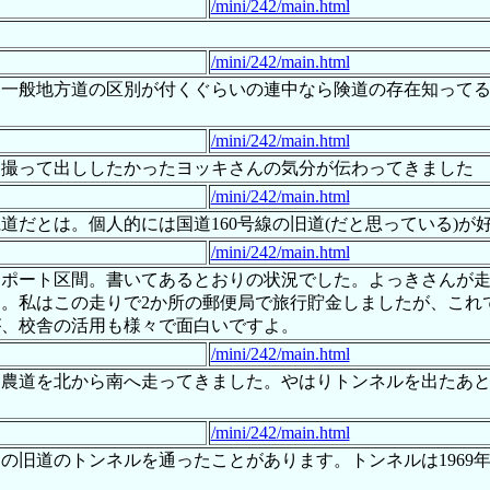
/mini/242/main.html
ー
/mini/242/main.html
と一般地方道の区別が付くぐらいの連中なら険道の存在知って
/mini/242/main.html
す撮って出ししたかったヨッキさんの気分が伝わってきました
/mini/242/main.html
だとは。個人的には国道160号線の旧道(だと思っている)が
/mini/242/main.html
リポート区間。書いてあるとおりの状況でした。よっきさんが
。私はこの走りで2か所の郵便局で旅行貯金しましたが、これ
が、校舎の活用も様々で面白いですよ。
/mini/242/main.html
ー農道を北から南へ走ってきました。やはりトンネルを出たあ
/mini/242/main.html
の旧道のトンネルを通ったことがあります。トンネルは1969