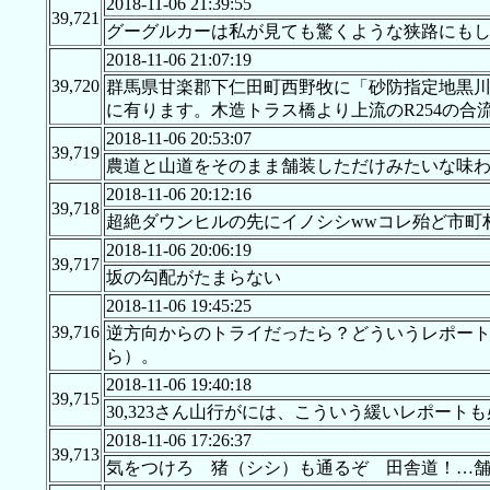
2018-11-06 21:39:55
39,721
グーグルカーは私が見ても驚くような狭路にも
2018-11-06 21:07:19
39,720
群馬県甘楽郡下仁田町西野牧に「砂防指定地黒川
に有ります。木造トラス橋より上流のR254の
2018-11-06 20:53:07
39,719
農道と山道をそのまま舗装しただけみたいな味
2018-11-06 20:12:16
39,718
超絶ダウンヒルの先にイノシシwwコレ殆ど市町
2018-11-06 20:06:19
39,717
坂の勾配がたまらない
2018-11-06 19:45:25
39,716
逆方向からのトライだったら？どういうレポー
ら）。
2018-11-06 19:40:18
39,715
30,323さん山行がには、こういう緩いレポー
2018-11-06 17:26:37
39,713
気をつけろ 猪（シシ）も通るぞ 田舎道！…