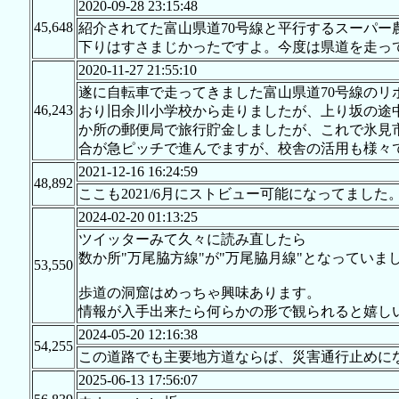
2020-09-28 23:15:48
45,648
紹介されてた富山県道70号線と平行するスーパ
下りはすさまじかったですよ。今度は県道を走っ
2020-11-27 21:55:10
遂に自転車で走ってきました富山県道70号線の
46,243
おり旧余川小学校から走りましたが、上り坂の途
か所の郵便局で旅行貯金しましたが、これで氷見
合が急ピッチで進んでますが、校舎の活用も様々
2021-12-16 16:24:59
48,892
ここも2021/6月にストビュー可能になってました
2024-02-20 01:13:25
ツイッターみて久々に読み直したら
数か所"万尾脇方線"が"万尾脇月線"となっていま
53,550
歩道の洞窟はめっちゃ興味あります。
情報が入手出来たら何らかの形で観られると嬉し
2024-05-20 12:16:38
54,255
この道路でも主要地方道ならば、災害通行止めに
2025-06-13 17:56:07