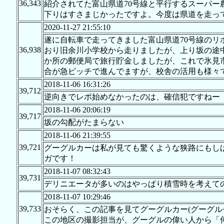
36,343
紹介されてた富山県道70号線と平行するスーパ
下りはすさまじかったですよ。今度は県道を走っ
2020-11-27 21:55:10
遂に自転車で走ってきました富山県道70号線の
36,938
おり旧余川小学校から走りましたが、上り坂の途
か所の郵便局で旅行貯金しましたが、これで氷見
合が急ピッチで進んでますが、校舎の活用も様々
2018-11-06 16:31:26
39,712
逆向きでレポ始めなかったのは、確信犯ですねー
2018-11-06 20:06:19
39,717
坂の勾配がたまらない
2018-11-06 21:39:55
39,721
グーグルカーは私が見ても驚くような狭路にもし
ガです！
2018-11-07 08:32:43
39,731
デリニエータが多いのはやっぱり積雪時を考えて
2018-11-07 10:29:46
39,733
おそらく、この記事を見てグーグルカー(グーグルチ
この地区の撮影担当が、グーグルの偉い人から「何