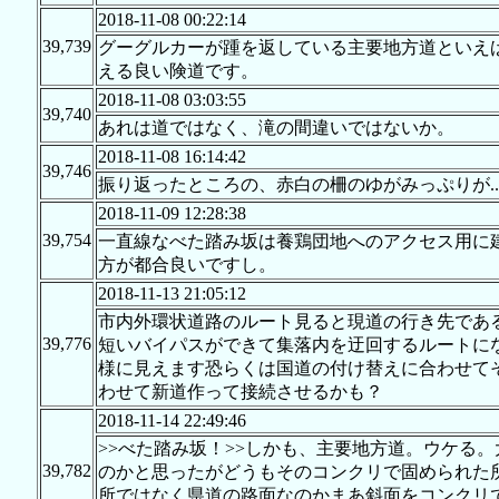
2018-11-08 00:22:14
39,739
グーグルカーが踵を返している主要地方道といえ
える良い険道です。
2018-11-08 03:03:55
39,740
あれは道ではなく、滝の間違いではないか。
2018-11-08 16:14:42
39,746
振り返ったところの、赤白の柵のゆがみっぷりが...
2018-11-09 12:28:38
39,754
一直線なべた踏み坂は養鶏団地へのアクセス用に
方が都合良いですし。
2018-11-13 21:05:12
市内外環状道路のルート見ると現道の行き先である
39,776
短いバイパスができて集落内を迂回するルートにな
様に見えます恐らくは国道の付け替えに合わせてそ
わせて新道作って接続させるかも？
2018-11-14 22:49:46
>>べた踏み坂！>>しかも、主要地方道。ウケる
39,782
のかと思ったがどうもそのコンクリで固められた
所ではなく県道の路面なのかまあ斜面をコンクリ