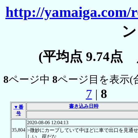
http://yamaiga.com/
ン
(平均点 9.74点
8
ページ中
8
ページ目を表示(
8
7
|
書き込み日時
▼番
号
2020-08-06 12:04:13
35,804
>微妙にカーブしていて中ほどに車で出口を見通
しい、罠だな