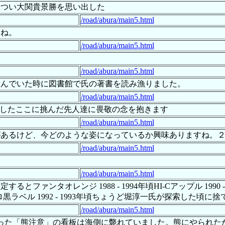
、つい大関貴景勝を思い出した
/road/abura/main5.html
んね。
/road/abura/main5.html
/road/abura/main5.html
住んでいた時に図書館で氏の著書を読み漁りました。
/road/abura/main5.html
ましたここに挑んだ先人達に畏敬の念を抱きます
/road/abura/main5.html
があるけど、今どのような姿になっているか興味ありますね。
/road/abura/main5.html
/road/abura/main5.html
ァンタオレンジ 1988 - 1994年頃HI-Cアップル 1990 
サッポロ黒ラベル 1992 - 1993年頃ちょうど堀淳一氏が探索した頃
/road/abura/main5.html
口にあった「熊注意」の看板は海側に斃れていました。熊にやられ