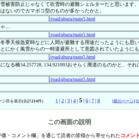
積雪被害防止じゃなくて吹雪時の避難シェルターだと思います
ではないのでカマボコ型のものが多かったかと。
/road/abura/main5.html
じゃ…
/road/abura/main5.html
、冬季天候急変時などに人間が避難する用途だったようにも思
、とにかく風雪からの一時退避所として意図されていたように
/road/abura/main5.html
橋34.257728, 134.921093おそらく廃道のものか
/road/abura/main5.html
5
1
|
2
|
3
|
4
|
|
6
|
7
|
8
ージ目を表示(合計
214
件)
[
前のページ
] [
この画面の説明
評価・コメント欄」を通じて読者の皆様から寄せられた
コメン