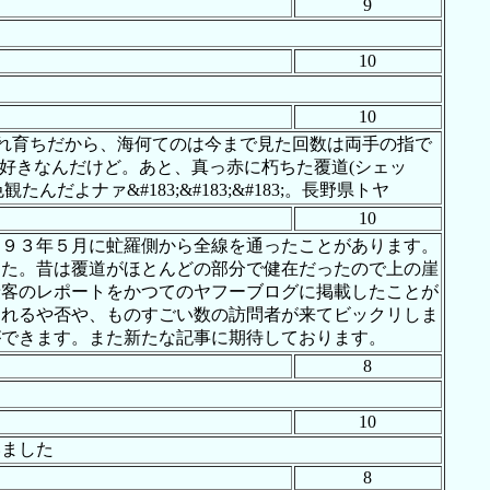
9
10
10
まれ育ちだから、海何てのは今まで見た回数は両手の指で
そこが好きなんだけど。あと、真っ赤に朽ちた覆道(シェッ
んだよナァ&#183;&#183;&#183;。長野県トヤ
10
９９３年５月に虻羅側から全線を通ったことがあります。
した。昔は覆道がほとんどの部分で健在だったので上の崖
乗客のレポートをかつてのヤフーブログに掲載したことが
されるや否や、ものすごい数の訪問者が来てビックリしま
ができます。また新たな記事に期待しております。
8
10
いました
8