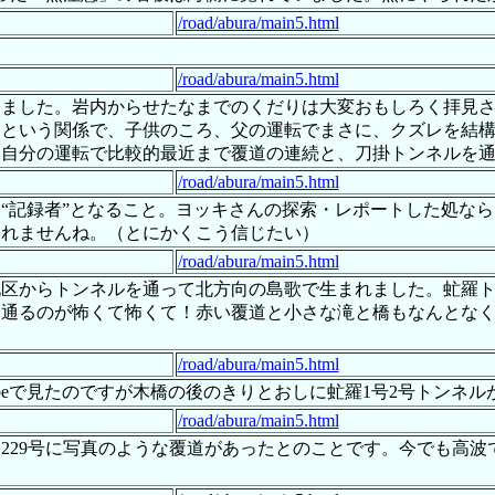
/road/abura/main5.html
/road/abura/main5.html
りました。岩内からせたなまでのくだりは大変おもしろく拝見
内という関係で、子供のころ、父の運転でまさに、クズレを結
も自分の運転で比較的最近まで覆道の連続と、刀掛トンネルを
/road/abura/main5.html
“記録者”となること。ヨッキさんの探索・レポートした処な
しれませんね。（とにかくこう信じたい）
/road/abura/main5.html
区からトンネルを通って北方向の島歌で生まれました。虻羅ト
を通るのが怖くて怖くて！赤い覆道と小さな滝と橋もなんとな
/road/abura/main5.html
ubeで見たのですが木橋の後のきりとおしに虻羅1号2号トンネ
/road/abura/main5.html
道229号に写真のような覆道があったとのことです。今でも高