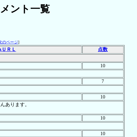
メント一覧
次のページ
]
みＵＲＬ
点数
10
7
10
ちろんあります。
10
10