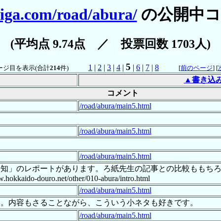
iga.com/road/abura/
の公開中コ
(平均点 9.74点 ／ 投票回数 1703人)
5
1
|
2
|
3
|
4
|
|
6
|
7
|
8
ージ目を表示(合計
214
件)
[
前のページ
] [
▲書き込
コメント
/road/abura/main5.html
/road/abura/main5.html
/road/abura/main5.html
親不知」のレポートがあります。ろ紙先生の記事との比較もも
.hokkaido-douro.net/other/010-abura/intro.html
/road/abura/main5.html
た。内容もさることながら、こういう小ネタも好きです。
/road/abura/main5.html