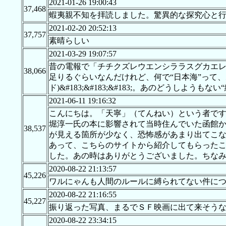
2021-01-26 19:00:43
37,468
蝦夷親不知を拝読しました。驚異的な探究心と
2021-02-20 20:52:13
37,757
素晴らしい
2021-03-29 19:07:57
昔の電報で「チチクズレウエンシララスグカエレ
38,066
足りるぐらいなんだけれど、何で“日本海”って、あん
ド)&#183;&#183;&#183;。あのどうしよ
2021-06-11 19:16:32
こんにちは。「天寧」（てんねい）という者で
堀淳一氏の本に影響されて当時住んでいた函館
38,537
が見える箇所が少なく、恐怖感があまり出てこ
あって、こちらのサイトから紹介してもらった
した。あの時はありがとうございました。ちな
2020-08-22 21:13:57
45,226
ワルにゃんも人間のルールに縛られてない件に
2020-08-22 21:16:55
45,227
振り返った写真、まるでＳＦ映画に出て来そう
2020-08-22 23:34:15