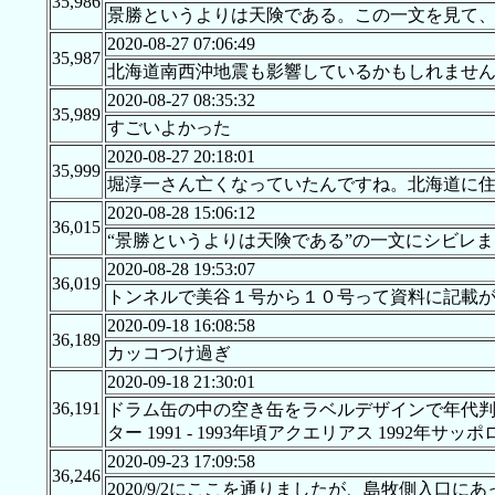
35,986
景勝というよりは天険である。この一文を見て
2020-08-27 07:06:49
35,987
北海道南西沖地震も影響しているかもしれませ
2020-08-27 08:35:32
35,989
すごいよかった
2020-08-27 20:18:01
35,999
堀淳一さん亡くなっていたんですね。北海道に
2020-08-28 15:06:12
36,015
“景勝というよりは天険である”の一文にシビレ
2020-08-28 19:53:07
36,019
トンネルで美谷１号から１０号って資料に記載
2020-09-18 16:08:58
36,189
カッコつけ過ぎ
2020-09-18 21:30:01
36,191
ドラム缶の中の空き缶をラベルデザインで年代判定するとフ
ター 1991 - 1993年頃アクエリアス 1992年
2020-09-23 17:09:58
36,246
2020/9/2にここを通りましたが、島牧側入