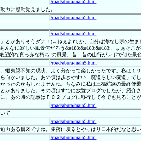
/road/abura/main5.html
行動力に感動覚えました。
/road/abura/main5.html
/road/abura/main5.html
」とかありそうダナ！(←ねぇよ)てか、自分は海なし県の生
なに寂しい風景何だろう&#183;&#183;&#183;。まぁ
うもない“絶望的な真っ赤な朽ち”の風景。昔、昔の山行がレポで似た景色観た
/road/abura/main5.html
す。蝦夷親不知の現状、よく分かって楽しかったです。私は１
から向かいました。あの頃は歩きやすい「廃道らしい廃道」で
なかったのかもしれませんね。ちなみに私は三福航路の最終便
ことがありました。その頃はすでに放置ブログでしたが、紹介
みに、あの時の記事はＦＣ２ブログに移行して今でも見ること
/road/abura/main5.html
ついて
/road/abura/main5.html
な迫力ある構図ですね。集落に戻るとやっぱり日本的だなと思
/road/abura/main5.html