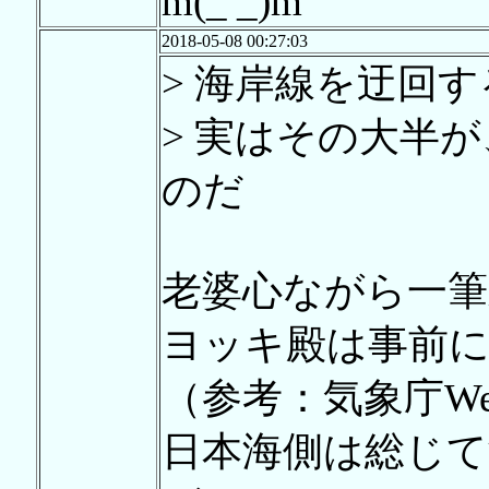
m(_ _)m
2018-05-08 00:27:03
> 海岸線を迂回
> 実はその大半が
のだ
老婆心ながら一筆
ヨッキ殿は事前
（参考：気象庁W
日本海側は総じ