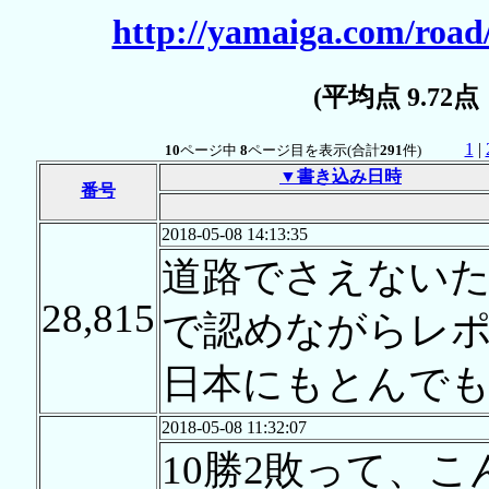
http://yamaiga.com/road
(平均点 9.72
1
|
10
ページ中
8
ページ目を表示(合計
291
件)
▼書き込み日時
番号
2018-05-08 14:13:35
道路でさえない
28,815
で認めながらレ
日本にもとんで
2018-05-08 11:32:07
10勝2敗って、こ