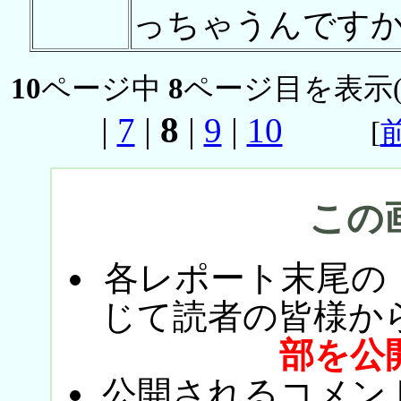
っちゃうんです
10
ページ中
8
ページ目を表示
8
|
7
|
|
9
|
10
[
この
各レポート末尾の
じて読者の皆様か
部を公
公開されるコメン