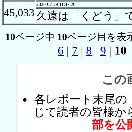
2020-07-29 11:47:26
45,033
久遠は「くどう」
10
ページ中
10
ページ目を表示
10
6
|
7
|
8
|
9
|
この
各レポート末尾の
じて読者の皆様か
部を公