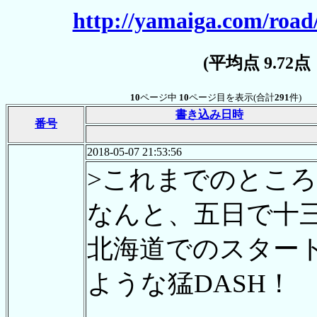
http://yamaiga.com/road
(平均点 9.72
10
ページ中
10
ページ目を表示(合計
291
件)
書き込み日時
番号
2018-05-07 21:53:56
>これまでのところ
なんと、五日で十
北海道でのスター
ような猛DASH！