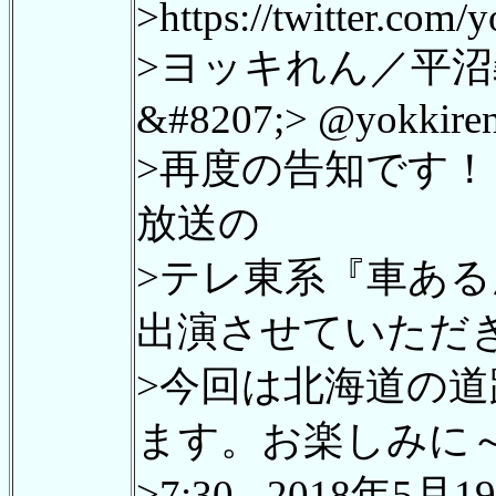
>https://twitter.com
>ヨッキれん／平沼
&#8207;> @yokkire
>再度の告知です！ 2
放送の
>テレ東系『車あ
出演させていた
>今回は北海道の
ます。お楽しみに
>7:30 - 2018年5月1