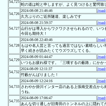
54,725
蛇の道は蛇と申しますが、よく見つけると驚愕致
2024-08-08 21:46:46
/road
54,726
久方ぶりのご近所隧道、楽しみです
2024-08-08 21:59:37
/road
54,727
山行がは導入からワクワクさせられるので、いつ
今回も期待大！
2024-08-08 22:40:46
/road
54,728
もはや名人芸と言っても過言ではない素晴らしい
早く続きが読みたくてウズウズしてくる。
2024-08-09 01:44:47
/road
54,729
いつもお疲れ様です。「三嘆するの薮路」にかかって
2024-08-09 12:11:37
/road
54,732
竹藪がんばりました！
2024-08-09 12:24:16
/road
54,733
さわやか掛川インター店のある上張南交差点から
うね。
2024-08-09 17:06:47
/road
54,735
あんな切り通しが旧青田のトンネルの上に隠れて