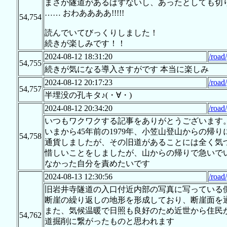
まさか隧道があるはずないし、あったとしても切
…… おわああああ!!!!!
54,754
読んでいてびっくりしました！
続きが楽しみです！！
2024-08-12 18:31:20
/road
54,755
続きが気になる導入さすがです 本当に楽しみ
2024-08-12 20:17:23
/road
54,757
半埋没の孔キタ♪(・∀・)
2024-08-12 20:34:20
/road
いつもワクワクする記事をありがとうございます
いまから45年前の1979年、小笠山登山からの
54,758
通貨しましたが、その旧道があることには全く気
惜しいことをしましたが、山からの帰りで急いで
なかった自分を責めたいです 
2024-08-13 12:30:56
/road
旧岩井寺隧道の入口付近内部の写真に写っている
断崖の繰り返しの地形を形成しており、断崖面を
また、気候温暖で日照も良好のため近世から住民
54,762
道掘削に繋がったものと思われます