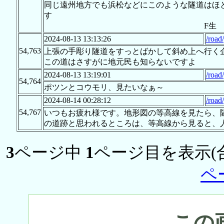
同じ遠州地方でも浜松などにこのような隧道はほ
す
F生
2024-08-13 13:13:26
/road
54,763
上張の手彫り隧道をすっとばかして斜め上へ行く
この道はさすがに地元民も知らないですよ
2024-08-13 13:19:01
/road
54,764
ポツンとコウモリ、見たいなぁ～
2024-08-14 00:28:12
/road
54,767
いつもお疲れ様です。地形図の等高線を見たら、隧
の道跡と思われるところは、等高線から見ると、人
3
ページ中
1
ページ目を表示(
ペ
この