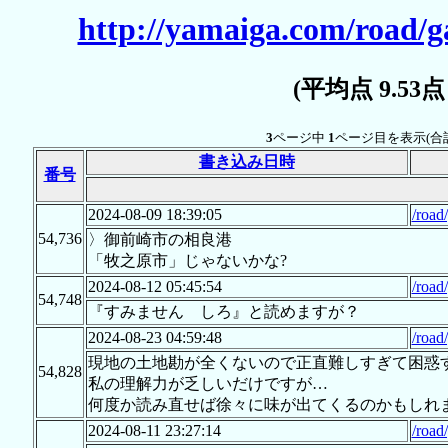
http://yamaiga.com/road/g
(平均点 9.53
3
ページ中
1
ページ目を表示(合
書き込み日時
番号
2024-08-09 18:39:05
/road
54,736
〉御前崎市の相良港
「牧之原市」じゃないかな?
2024-08-12 05:45:54
/road
54,748
『すみません しろ』と読めますが？
2024-08-23 04:59:48
/road
現地の土地勘が全くないので正直難しすぎて困惑
54,828
私の理解力が乏しいだけですが…
何度か読み直せば徐々に味が出てくるのかもしれ
2024-08-11 23:27:14
/road