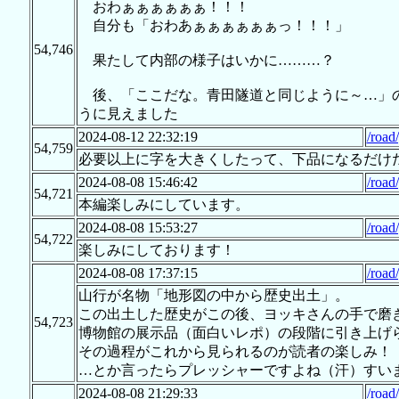
おわぁぁぁぁぁぁ！！！
自分も「おわあぁぁぁぁぁぁっ！！！」
54,746
果たして内部の様子はいかに………？
後、「ここだな。青田隧道と同じように～…」の
うに見えました
2024-08-12 22:32:19
/road
54,759
必要以上に字を大きくしたって、下品になるだけ
2024-08-08 15:46:42
/road
54,721
本編楽しみにしています。
2024-08-08 15:53:27
/road
54,722
楽しみにしております！
2024-08-08 17:37:15
/road
山行が名物「地形図の中から歴史出土」。
この出土した歴史がこの後、ヨッキさんの手で磨
54,723
博物館の展示品（面白いレポ）の段階に引き上げ
その過程がこれから見られるのが読者の楽しみ！
…とか言ったらプレッシャーですよね（汗）すい
2024-08-08 21:29:33
/road