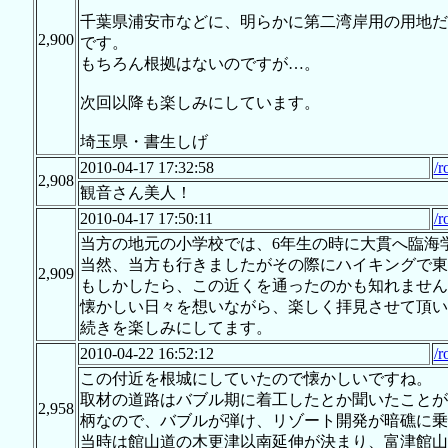
千葉県浦安市などに、明らかに第二湾岸用の用地だ
2,900
です。
もちろん根拠はないのですが…。
次回以降も楽しみにしています。
埼玉県・書生しげ
2010-04-17 17:32:58
/r
2,908
観音さん美人！
2010-04-17 17:50:11
/r
当方の地元の小学校では、6年生の時に大貫へ臨海
当然、当方も行きましたがその際にハイキングで東
2,909
もしかしたら、この近くを通ったのかも知れません
懐かしい日々を想いながら、楽しく拝見させて頂い
続きを楽しみにしてます。
2010-04-22 16:52:12
/r
この付近を根城にしていたので懐かしいですね。
取材の道路はバブル期に着工したとか聞いたことが
2,958
柄なので、バブルが弾け、リゾート開発が暗礁に乗
当時は館山道の木更津以南延伸が決まり、富津館山