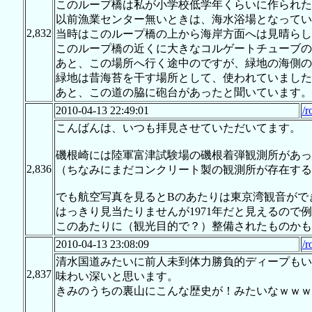
このループ橋は私が小学校低学年くらいに作られた
以前漁業センター無いときは、海水浴場となってい
2,832
当時はこのループ橋の上から海岸方面へは見晴らし
このループ橋の近くに大きなコルゲートチューブの
あと、この場所へ行く途中のですが、緑地の海側の
緑地は昔海苔を干す場所として、使われていました
あと、この道の脇に砲台があったと聞いています。
2010-04-13 22:49:01
/r
こんばんは、いつも拝見させていただいてます。
磯根崎には陸軍富津試験場の磯根着弾観測所があっ
2,836
（ちなみにまだコンクリート製の観測所が存在する
でも航空写真を見るとBのあたりは東京湾観音ができ
はっきり見当たりませんが1971年だと見えるので
このあたりに（観光目的で？）整備されたものかも
2010-04-13 23:08:09
/r
清水国道みたいに前人未到体力勝負的ディープもい
2,837
味わい深いと思います。
きみのうちの裏山にこんな歴史が！みたいなｗｗｗ