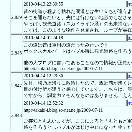
2010-04-13 23:39:55
/r
昔の街道が程よく枯れた廃道とは生い立ちが違うよ
2,839
そこを通らないと、先には行けない地形でもなさそ
やっぱり観光道路（スカイライン系）の出来損ない
まずは、このような物件を発見され、ループが実在
2010-04-14 01:24:18
/r
この道は昔は軍用の道だったみたいです。
ボックスカルバートはバブル時に観光道路を作ろう
2,845
他の人ブログに書いてあることなので情報が正確か
http://takaki-i.blog.so-net.ne.jp/2009-07-11
2010-04-14 12:29:36
/r
先月、梅乃屋帰りに散策したので、親近感が沸くレ
2,847
目の付け所が違うと感心しています。こちらは、崖
ですから、調査力？そんなものはありません、ええ
2010-04-14 12:52:32
/r
http://takaki-i.blog.so-net.ne.jp/2009-07-11
2,848
ご存知とも思いますが、ここによると「もともと軍
路を作ろうとしバブルがはじけ中止になった物」だ