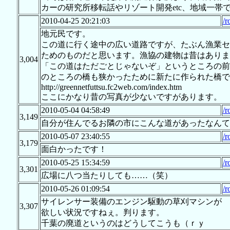
カーの研究所移転話やリゾート開発etc、地域一帯
2010-04-25 20:21:03
/r
地元民です。
この道に行く途中の広い道路ですが、たぶん漁業セ
ためのものだと思います。漁協の建物は昔はありま
3,004
「この道はただごとじゃないぞ」というところの前
のところの橋も狭かったために新たに作られた橋で
http://greennetfuttsu.fc2web.com/index.htm
ここにかなり昔の写真が少ないですがあります。
2010-05-04 04:58:49
/r
3,149
自分が住んでるお隣の市にこんな道があったなんて
2010-05-07 23:40:55
/r
3,179
面白かったです！
2010-05-25 15:34:59
/r
3,301
広場に八つ当たりしても……（笑）
2010-05-26 01:09:54
/r
サイレンサー装備のエンジン駆動の草刈マシンが
3,307
欲しい状況ですねぇ。判ります。
千葉の廃道というのはどうしてこうも（ｒｙ