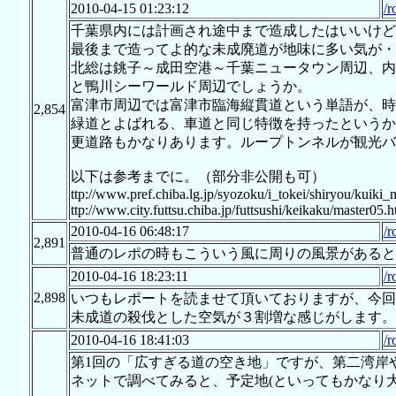
2010-04-15 01:23:12
/r
千葉県内には計画され途中まで造成したはいいけど
最後まで造ってよ的な未成廃道が地味に多い気が・
北総は銚子～成田空港～千葉ニュータウン周辺、内
と鴨川シーワールド周辺でしょうか。
富津市周辺では富津市臨海縦貫道という単語が、時
2,854
緑道とよばれる、車道と同じ特徴を持ったというか
更道路もかなりあります。ループトンネルが観光バ
以下は参考までに。（部分非公開も可）
ttp://www.pref.chiba.lg.jp/syozoku/i_tokei/shiryou/kuiki
ttp://www.city.futtsu.chiba.jp/futtsushi/keikaku/master05.h
2010-04-16 06:48:17
/r
2,891
普通のレポの時もこういう風に周りの風景があると
2010-04-16 18:23:11
/r
2,898
いつもレポートを読ませて頂いておりますが、今回
未成道の殺伐とした空気が３割増な感じがします。
2010-04-16 18:41:03
/r
第1回の「広すぎる道の空き地」ですが、第二湾岸
ネットで調べてみると、予定地(といってもかなり