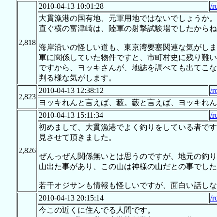
2010-04-13 10:01:28
/r
大貫漁港の国有地、元軍用地ではないでしょうか。
直ぐ横の富津崎は、陸軍の射撃試験場でしたからね
2,818
海岸沿いの怪しい道も、東京湾要塞関連な気がしま
軍に関係していた物件ですと、市町村史に残り難い
ですから、ヨッキさんが、地誌を調べても出てこな
判る様な気がします。
2010-04-13 12:38:12
/r
2,823
ヨッキれんと言えば、藪。藪と言えば、ヨッキれん
2010-04-13 15:11:34
/r
初めまして、大貫漁港でよく釣りをしている者です
見させて頂きました。
2,826
ぜんっぜん関係無いとは思うのですが、地元の釣り
山出た事があり、この山は神様の山だとの事でした
若干オジサンも情報も怪しいですが、面白い話しな
2010-04-13 20:15:14
/r
今この近くに住んでる人間です。