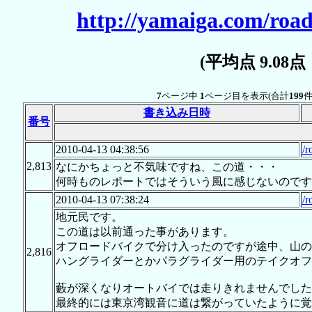
http://yamaiga.com/road
(平均点 9.08
7
ページ中
1
ページ目を表示(合計
199
件
書き込み日時
番号
2010-04-13 04:38:56
/r
2,813
なにかちょっと不気味ですね、この道・・・
何時ものレポートではそういう風に感じないのです
2010-04-13 07:38:24
/r
地元民です。
この道は以前通った事があります。
オフロードバイクで分け入ったのですが途中、山の
2,816
ハングライダーとかパラグライダー用のテイクオフ
藪が深くなりオートバイでは走りきれませんでした
最終的には東京湾観音に道は繋がっていたように覚