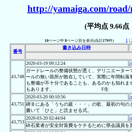
http://yamaiga.com/road
(平均点 9.66
1
|
10
ページ中
8
ページ目を表示(合計
279
件)
書き込み日時
番号
2020-03-19 09:12:24
/
ガードレールの整備状態が悪く、デリニエーター
43,748
ールの無い箇所が散在していて、実際に年間転落
も整備が不十分であることも、あるのかも知れま
もあります。 F生
2020-03-20 00:10:56
/
43,751
碑Ｂにある「うちの庭・・・」の歌、最初の句の
書いて「ひと」と読ませる式。
2020-03-20 02:44:04
/
43,753
砕石業者が安全対策費をケチるために県会議員を