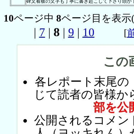
碑文看板の文字も丁寧に書き起こして下さり頭が
10
ページ中
8
ページ目を表示
8
|
7
|
|
9
|
10
[
この
各レポート末尾の
じて読者の皆様か
部を公
公開されるコメン
人（ヨッキれん）