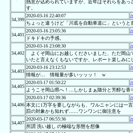
熱意が込められていますが、近年はそれらをあっ
す。
2020-03-16 22:40:07
/
34,399
ちょっと違うけど「川底を自動車道に」というと
2020-03-16 23:05:36
/
34,401
ドキドキの予感。
2020-03-16 23:08:30
/
34,402
よくぞ岡山にお越しくださいました、ただ岡山で
いたと言えなくもないですか、レポート楽しみに
2020-03-16 23:12:53
/
34,403
情報が… 情報量が多いッッッ！ w
2020-03-17 01:50:22
/
34,405
ようこそ岡山県へ！…しかしまぁ随分と芳醇な香り
2020-03-17 02:39:36
/
34,406
本文に1万字を要しながらも、ワルニャンには一
罰の対象かも知れず……ワンワンに御注意を
2020-03-17 06:55:36
/
34,407
所謂 洗い越し の極端な形態を想像