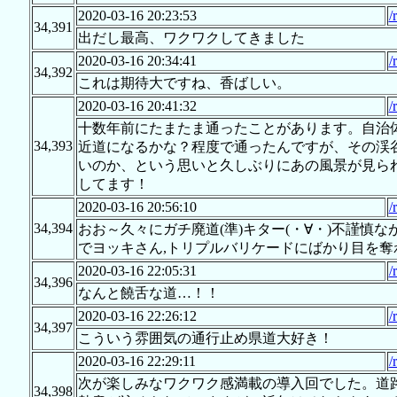
2020-03-16 20:23:53
/
34,391
出だし最高、ワクワクしてきました
2020-03-16 20:34:41
/
34,392
これは期待大ですね、香ばしい。
2020-03-16 20:41:32
/
十数年前にたまたま通ったことがあります。自治
34,393
近道になるかな？程度で通ったんですが、その渓
いのか、という思いと久しぶりにあの風景が見ら
してます！
2020-03-16 20:56:10
/
34,394
おお～久々にガチ廃道(準)キター(・∀・)不謹慎
でヨッキさん,トリプルバリケードにばかり目を奪
2020-03-16 22:05:31
/
34,396
なんと饒舌な道…！！
2020-03-16 22:26:12
/
34,397
こういう雰囲気の通行止め県道大好き！
2020-03-16 22:29:11
/
次が楽しみなワクワク感満載の導入回でした。道
34,398