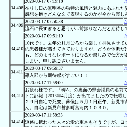
2020-03-17 07:19:18
/
34,408
在りし日の無明谷の独特の風情と魅力にあふれた
感想を抱きどんな文で表現するのかが今から楽し
2020-03-17 07:50:38
/
34,409
流石に長すぎると思うが…前振りなんだと期待し
2020-03-17 09:51:19
/
10代です。去年の11月ごろから楽しく拝見させ
34,410
の患者様が増えてきておりますが、どうか体調だ
も、どのようなレポートになるか楽しみで仕方が
しまい、申し訳ございません。
2020-03-17 09:59:37
/
34,411
導入部から期待感がすごい！！
2020-03-17 11:58:00
/
お疲れ様です。「碑A」の裏面の県会議員の名前
34,413
トに訃報（2013年4月度）が出てましたので転
２９日自宅で死去。葬儀は５月１日正午、新見市
ん。自宅は新見市哲多町宮河内１０３０。
2020-03-17 11:58:33
/
34,414
道路に携わった人々の愛の重さもそうですが、ヨ