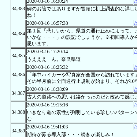
2020-03-16 16:30:24
/
34,383
碑のお陰ではありますが冒頭に机上調査的な詳し
ね！
2020-03-16 16:57:38
/
第１回「悲しいから、県道の通行止めによって、
34,384
いかな・・・」の誤記でしょうか。※初回導入か
思います。
2020-03-16 17:20:14
/
34,385
うえええーん。奈良県道ーーーーーーーーーーー
2020-03-16 18:25:32
/
34,386
「年中ハイカーや写真家が全国から訪れています」と
その半月前に全面通行止規制が始まり、それが1
2020-03-16 18:38:09
/
34,387
古人の道路への思いは凄かったのだと改めて感じ
2020-03-16 19:15:16
/
34,388
いきなり道の素性が判明している珍しいパターン
な
2020-03-16 19:41:03
/
34,389
期待が募る導入部・・・続きが楽しみ！