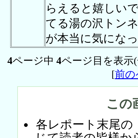
らえると嬉しい
てる湯の沢トン
が本当に気にな
4
ページ中
4
ページ目を表示
[
前の
この
各レポート末尾の
じて読者の皆様か