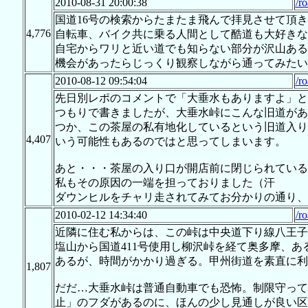
2010-08-31 20:00:38
/r
国道16号の検索からたまたま飛んで拝見させて頂
4,776
自転車、バイク共に乗る人間として酷道も大好きな
自宅からワリと近い道でも知らない部分が沢山ある
機会があったらじっくり観察しながら通ってみたい
2010-08-12 09:54:04
/r
先日別レポのコメントで「大垂水もありますよ」と
つもりで書きましたが、大垂水峠にこんな旧道があ
つか、この茶屋の私有地化しているという旧道入り
4,407
いう可能性もあるのではと思ってしまいます。
あと・・・茶屋の入り口が開店前に閉じられている
私もその原因の一端を担っておりました（汗
ダウンヒルをチャリ走されてみてお分かりの通り、
2010-02-12 14:34:40
/r
近隣に住む私からは、この峠は中央道下り線八王子
塩山から国道411号使用し柳沢峠を経て奥多摩、
あるが、時間がかかり過ぎる。甲州街道を素直に利
1,807
だだ…大垂水峠は普通自動車でも恐怖。制限守って
止」のフダがあるのに、ほんの少し見通しが良い区