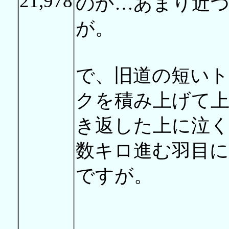
21,978
のか…あまり近
が。
で、旧道の短い
クを積み上げて
き返した上に泣
数キロ進む羽目
ですが。