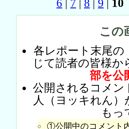
10
6
|
7
|
8
|
9
|
この
各レポート末尾の
じて読者の皆様か
部を公
公開されるコメン
人（ヨッキれん）
もっ
①公開中のコメント