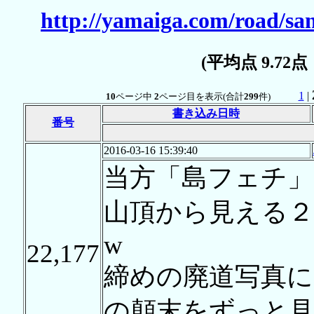
http://yamaiga.com/road/s
(平均点 9.72
1
|
10
ページ中
2
ページ目を表示(合計
299
件)
書き込み日時
番号
2016-03-16 15:39:40
当方「島フェチ」
山頂から見える
w
22,177
締めの廃道写真に
の顛末をずっと