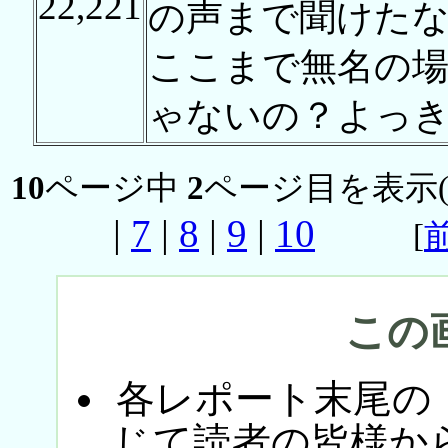
22,221
の声まで聞けた
ここまで無名の
ゃないの？よっ
10
ページ中
2
ページ目を表示
|
7
|
8
|
9
|
10
[
この
各レポート末尾の
じて読者の皆様か