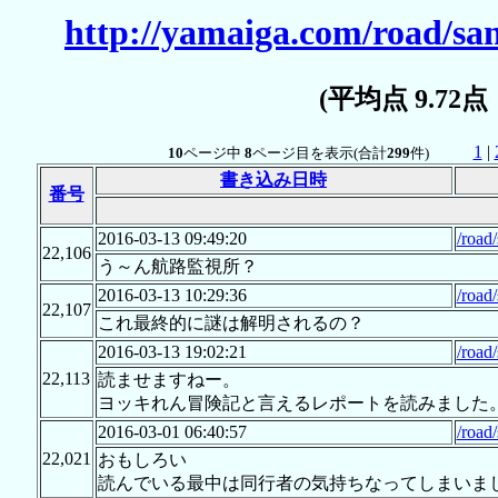
http://yamaiga.com/road/s
(平均点 9.72
1
|
10
ページ中
8
ページ目を表示(合計
299
件)
書き込み日時
番号
2016-03-13 09:49:20
/road
22,106
う～ん航路監視所？
2016-03-13 10:29:36
/road
22,107
これ最終的に謎は解明されるの？
2016-03-13 19:02:21
/road
22,113
読ませますねー。
ヨッキれん冒険記と言えるレポートを読みました
2016-03-01 06:40:57
/road
22,021
おもしろい
読んでいる最中は同行者の気持ちなってしまいま