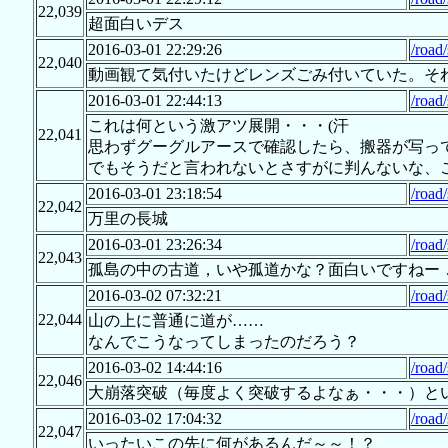
22,039
超面白いデス
2016-03-01 22:29:26
/road
22,040
動画観て気付いたけどレンズごみ付いていた。そ
2016-03-01 22:44:13
/road
これは何という激アツ展開・・・(汗
22,041
思わずグーグルアースで確認したら、搬器が写っ
でもそうだと言われないとさすがに判んないな、
2016-03-01 23:18:54
/road
22,042
万里の長城
2016-03-01 23:26:34
/road
22,043
孤島の中の古道，いや孤道かな？面白いですねー
2016-03-02 07:32:21
/road
22,044
山の上に普通に道が……
なんでこうなってしまったのだろう？
2016-03-02 14:44:16
/road
22,046
大崩落突破（毎度よく突破するよなぁ・・・）と
2016-03-02 17:04:32
/road
22,047
いったいこの先に何があるんだ～～！？