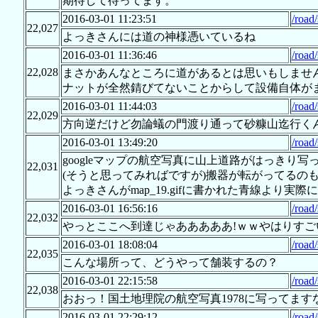
期待して待ってます。
2016-03-01 11:23:51
/road
22,027
よっきさんには道の神様憑いているね
2016-03-01 11:36:46
/road
22,028
まさかあんなところに道があるとは思いもしませ
ナットが全然錆びてないことからして設備自体が
2016-03-01 11:44:03
/road
22,029
方向逆だけど勿論蟻の門渡り通って砂糠山迄行く
2016-03-01 13:49:20
/road
googleマップの航空写真に山上道路がはっきり写
22,031
(そうと思ってみればですが)搬器が転がってるの
よっきさんがmap_19.gifに書かれた青線より
2016-03-01 16:56:16
/road
22,032
やっとここへ到達じゃあああああ!ｗｗやはりす
2016-03-01 18:08:04
/road
22,035
こんな場所って、どうやって舗装するの？
2016-03-01 22:15:58
/road
22,038
おおっ！国土地理院の航空写真1978に写ってます
2016-03-01 22:29:12
/road