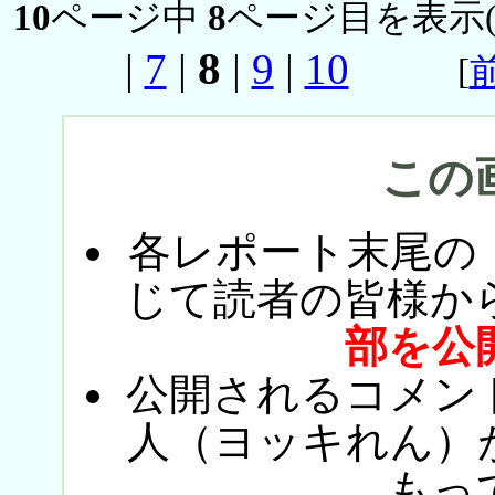
10
ページ中
8
ページ目を表示
8
|
7
|
|
9
|
10
[
この
各レポート末尾の
じて読者の皆様か
部を公
公開されるコメン
人（ヨッキれん）
もっ