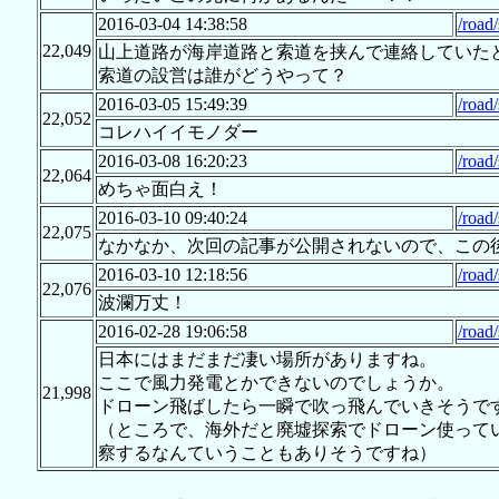
2016-03-04 14:38:58
/road
22,049
山上道路が海岸道路と索道を挟んで連絡していた
索道の設営は誰がどうやって？
2016-03-05 15:49:39
/road
22,052
コレハイイモノダー
2016-03-08 16:20:23
/road
22,064
めちゃ面白え！
2016-03-10 09:40:24
/road
22,075
なかなか、次回の記事が公開されないので、この
2016-03-10 12:18:56
/road
22,076
波瀾万丈！
2016-02-28 19:06:58
/road
日本にはまだまだ凄い場所がありますね。
ここで風力発電とかできないのでしょうか。
21,998
ドローン飛ばしたら一瞬で吹っ飛んでいきそうで
（ところで、海外だと廃墟探索でドローン使って
察するなんていうこともありそうですね）