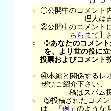
①公開中のコメント
理人は
②公開中のコメント
ちらまで】
③
あなたのコメント
を、より世の役に立
投票およびコメント
④本編と関係するレ
ぜひご紹介下さい。
稿はスパム
⑤投稿されたコメン
は、「
例
」のような