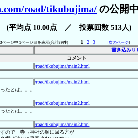
a.com/road/tikubujima/
の公開中
(平均点 10.00点 ／ 投票回数 513人)
1
|
2
|
3
3
ページ中
1
ページ目を表示(合計
89
件)
[
次のページ
]
書き込みＵ
コメント
/road/tikubujima/main2.html
/road/tikubujima/main2.html
あったとは。。。
/road/tikubujima/main2.html
あったとは。。。
/road/tikubujima/main2.html
ですので 寺→神社の順に回る方が