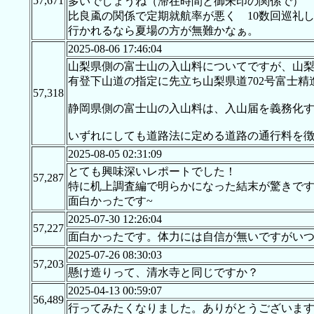
57,671
多いでしょうね（滞在時間と御朱印の関係で）
比良颪の関係で定期就航率が悪く 10数回巡礼
行かれるなら夏場の方が無難かなぁ。
2025-08-06 17:46:04
山梨県側の富士山の入山料についてですが、山
有登下山道の指定に先立ち山梨県道702号富士
57,318
静岡県側の富士山の入山料は、入山届を義務化
いずれにしても道路法に定める道路の通行料を
2025-08-05 02:31:09
とても興味深いレポートでした！
57,287
特に机上調査編で明らかになった結末が驚きで
面白かったです~
2025-07-30 12:26:04
57,227
面白かったです。体力には自信が無いですがい
2025-07-26 08:30:03
57,203
懸け造りって、清水寺と同じですか？
2025-04-13 00:59:07
56,489
行ってみたくなりました。ありがとうございます