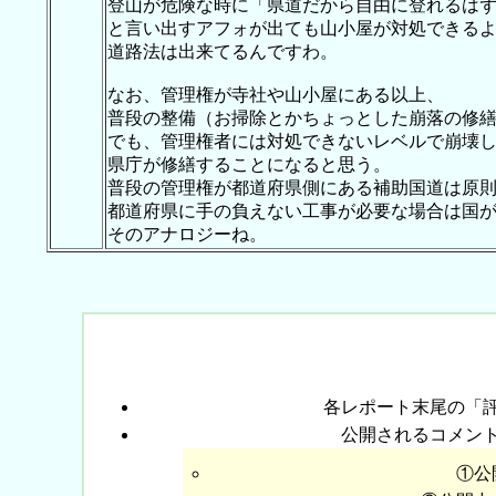
登山が危険な時に「県道だから自由に登れるは
と言い出すアフォが出ても山小屋が対処できる
道路法は出来てるんですわ。
なお、管理権が寺社や山小屋にある以上、
普段の整備（お掃除とかちょっとした崩落の修
でも、管理権者には対処できないレベルで崩壊
県庁が修繕することになると思う。
普段の管理権が都道府県側にある補助国道は原
都道府県に手の負えない工事が必要な場合は国
そのアナロジーね。
各レポート末尾の「
公開されるコメン
①公