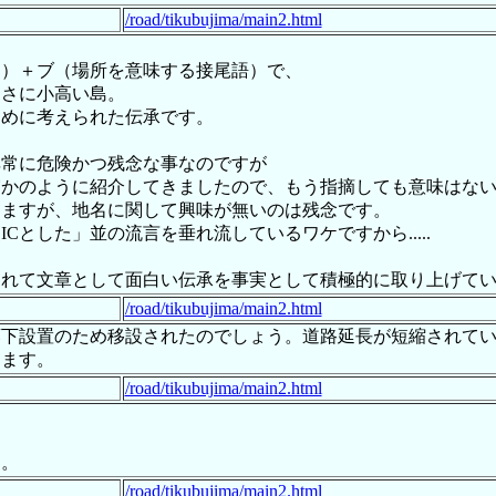
/road/tikubujima/main2.html
も）＋ブ（場所を意味する接尾語）で、
まさに小高い島。
ために考えられた伝承です。
非常に危険かつ残念な事なのですが
実かのように紹介してきましたので、もう指摘しても意味はな
しますが、地名に関して興味が無いのは残念です。
Cとした」並の流言を垂れ流しているワケですから.....
られて文章として面白い伝承を事実として積極的に取り上げて
/road/tikubujima/main2.html
廊下設置のため移設されたのでしょう。道路延長が短縮されて
えます。
/road/tikubujima/main2.html
、
…。
/road/tikubujima/main2.html