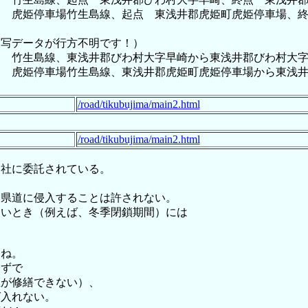
路線名 虎姫停車場竹生島線、起点 東浅井郡虎姫町虎姫停車場
（複写データが行方不明です！）
路線名 竹生島線、東浅井郡びわ村大字早崎から東浅井郡びわ村大
路線名 虎姫停車場竹生島線、東浅井郡虎姫町虎姫停車場から東浅
/road/tikubujima/main2.html
/road/tikubujima/main2.html
神社に委託されている。
に県道に侵入することは許されない。
ないとき（例えば、冬季閉鎖期間）には
もね。
はずで
屋が修繕できない）、
ば入れない。