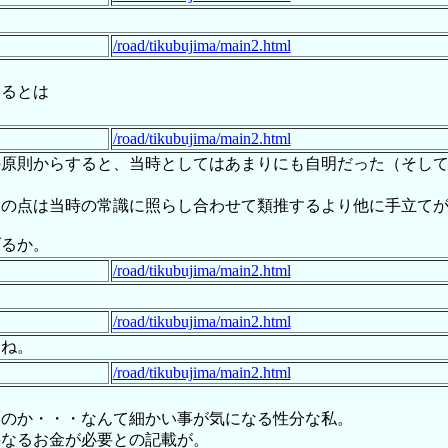
/road/tikubujima/main2.html
てるとは
/road/tikubujima/main2.html
の原則からすると、当時としてはあまりにも自明だった（そし
その点は当時の常識に照らし合わせて類推するより他に手立て
げるか。
/road/tikubujima/main2.html
/road/tikubujima/main2.html
すね。
/road/tikubujima/main2.html
なのか・・・なんて細かい事が気になる性分な私。
料なるお金が必要との記載が。