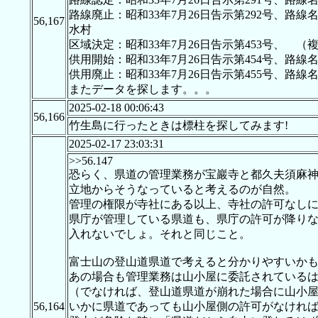
路線廃止：昭和33年7月26日告示第292号、
56,167
水村
区域決定：昭和33年7月26日告示第453号、 
供用開始：昭和33年7月26日告示第454号、
供用廃止：昭和33年7月26日告示第455号、
またデータを探します。。。
2025-02-18 00:06:43
56,166
竹生島に行ったときは標柱を探してみます!
2025-02-17 23:03:31
>>56.147
恐らく、県道の管理業務が宝巖寺と都久夫須麻
立地からそうなっていると考えるのが自然。
管理の権限が寺社にある以上、寺社の許可なし
県庁が管理している県道も、県庁の許可が降り
入れないでしょ。それと同じこと。
富士山の登山道県道で考えると分かりやすいか
あの場合も管理業務は山小屋に委託されている
（でなければ、登山道県道が崩れた場合に山小
56,164
いかに県道であっても山小屋側の許可がなけれ