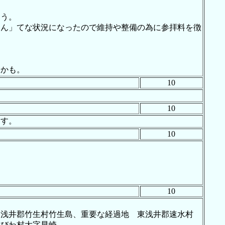
ろう。
わん」てな状況になったので維持や整備の為に参拝料を徴
。
るかも。
10
10
ます。
10
10
 東浅井郡竹生村竹生島、重要な経過地 東浅井郡速水村
郡びわ村大字早崎