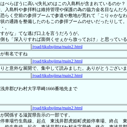
はべらぼうに高い(失礼)のはこの入島料が含まれているのか？
で、入島料や参拝料は維持管理や保護の為の協力金名目なんだ
、恐らく空前の参拝ブームで参道や敷地が荒れて「こりゃかな
橋状の通路を整備したのもこの参拝ブームのせいだったりして
・・。
ですがな」てな逃げ口上を言うだろうが。
政側も「深入りすれば面倒くせぇから放っておけ」と思ってい
/road/tikubujima/main2.html
号が有名ですね
/road/tikubujima/main2.html
堀りと意外な展開で、集中して読みました。ありがとうござい
/road/tikubujima/main2.html
浅井郡びわ村大字早崎1666番地先まで
/road/tikubujima/main2.html
線が関係する滋賀県告示の一部です。
 虎姫停車場竹生島線、起点 東浅井郡虎姫町虎姫停車場、終点
路線名 竹生島線、起点 東浅井郡びわ村大字早崎、終点 東浅井