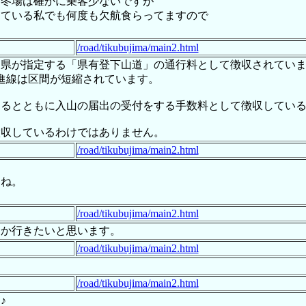
 冬場は確かに乗客少ないですが
している私でも何度も欠航食らってますので
/road/tikubujima/main2.html
梨県が指定する「県有登下山道」の通行料として徴収されてい
精進線は区間が短縮されています。
するとともに入山の届出の受付をする手数料として徴収してい
徴収しているわけではありません。
/road/tikubujima/main2.html
すね。
/road/tikubujima/main2.html
つか行きたいと思います。
/road/tikubujima/main2.html
/road/tikubujima/main2.html
♪