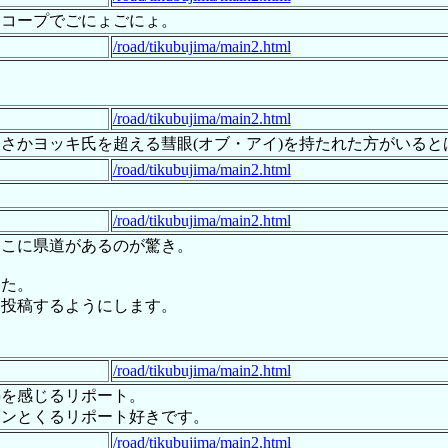
スコープでごにょごにょ。
/road/tikubujima/main2.html
/road/tikubujima/main2.html
さかヨッキ氏を超える彗眼(オブ・アイ)を持たれた方がいると
/road/tikubujima/main2.html
/road/tikubujima/main2.html
そこに県道があるのが驚き。
した。
ら投稿するようにします。
/road/tikubujima/main2.html
熱を感じるリポート。
ーンとくるリポート好きです。
/road/tikubujima/main2.html