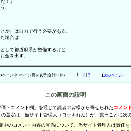
ずだ！」
よう、
繕とか）は自力で行う必要がある。
した場合は
則として都道府県が整備するけど、
がお金を出す。
1
|
2
|
3
3
ページ中
1
ページ目を表示(合計
89
件)
[
次のページ
]
この画面の説明
評価・コメント欄」を通じて読者の皆様から寄せられた
コメン
トの選定は、当サイト管理人（ヨッキれん）が、数日ごとに次
開中のコメント内容の真偽について、当サイト管理人は責任を