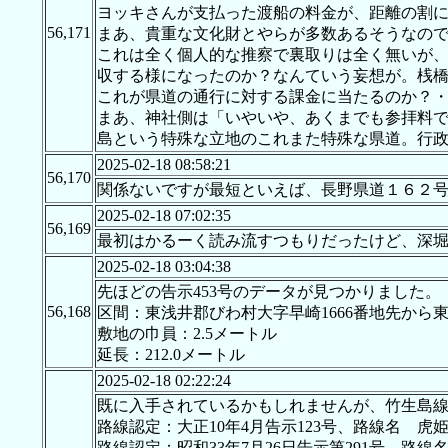
ヨッキさんが支払った渡船の料金が、距離の割に
56,171
まあ、貴重な文化財とやらが多数あるそうなの
これは全く個人的な推察で裏取りは全く無いが
収する様になったのか？なんていう妄想が。桟
これが県道の通行に対する課金に当たるのか？
まあ、神社側は「いやいや、あくまでも参拝料
島という特殊な立地のこれまた特殊な県道。行
2025-02-18 08:58:21
56,170
関係ないですが最短といえば、長野県道１６２
2025-02-18 07:02:35
56,169
最初はかるーく読み流すつもりだったけど、深
2025-02-18 03:04:38
先ほどの告示453号のデータが見つかりました。
56,168
区間：東浅井郡びわ村大字早崎1666番地先から東
敷地の巾員：2.5メートル
延長：212.0メートル
2025-02-18 02:22:24
既に入手されているかもしれませんが、竹生島
路線認定：大正10年4月告示123号、路線名
路線認定：昭和33年7月26日告示第291号、