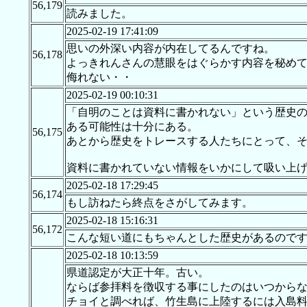
56,179
読みました。
2025-02-19 17:41:09
思いの外深い内容が内在してるんですね。
56,178
よっきれんさんの慧眼をはぐらかす内容を秘め
侮れない・・
2025-02-19 00:10:31
「自明のことは資料に書かれない」という歴史
ある可能性は十分にある。
56,175
あとから歴史をトレースする人たちにとって、
資料に書かれていない情報をいかにして吸い上
2025-02-18 17:29:45
56,174
もし訪ねたら終点をさがしてみます。
2025-02-18 15:16:31
56,172
こんな短い道にもちゃんとした歴史があるので
2025-02-18 10:13:59
県道認定が大正十年。古い。
ならば参拝料を徴収する事にしたのはいつから
チョイと調べれば、竹生島に上陸するには入島