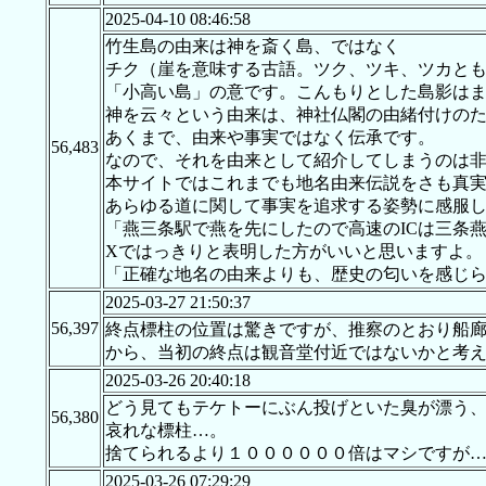
2025-04-10 08:46:58
竹生島の由来は神を斎く島、ではなく
チク（崖を意味する古語。ツク、ツキ、ツカと
「小高い島」の意です。こんもりとした島影は
神を云々という由来は、神社仏閣の由緒付けの
あくまで、由来や事実ではなく伝承です。
56,483
なので、それを由来として紹介してしまうのは
本サイトではこれまでも地名由来伝説をさも真
あらゆる道に関して事実を追求する姿勢に感服
「燕三条駅で燕を先にしたので高速のICは三条燕I
Xではっきりと表明した方がいいと思いますよ。
「正確な地名の由来よりも、歴史の匂いを感じ
2025-03-27 21:50:37
56,397
終点標柱の位置は驚きですが、推察のとおり船
から、当初の終点は観音堂付近ではないかと考
2025-03-26 20:40:18
どう見てもテケトーにぶん投げといた臭が漂う
56,380
哀れな標柱…。
捨てられるより１００００００倍はマシですが
2025-03-26 07:29:29