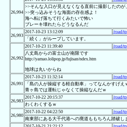
>>そんな入口が見えなくなる直前に撮影したのが
26,994
>>突っ込みそうな海面の存在感よ！
海へ転げ落ちて行くみたいで怖い
ブレーキ壊れたらどうなるんだ
2017-10-23 13:12:09
/road/t
26,993
「続く」がループしています。
2017-10-23 11:39:40
/road/t
八丈島からの富士山が南限です
26,992
http://yamao.lolipop.jp/fujisan/ndex.htm
地球は丸いからね
2017-10-23 11:32:14
/road/t
26,991
「島の人が操縦する軽自動車」ってなんかすげえ
青ヶ島では運転じゃなくて操縦なんだｗ
2017-10-22 20:15:37
/road/t
26,983
わくわくするｗ
2017-10-22 04:22:50
/road/t
26,980
南東部にある大千代港への廃道ももちろん踏破し
2017-10-21 21:21:12
/road/t