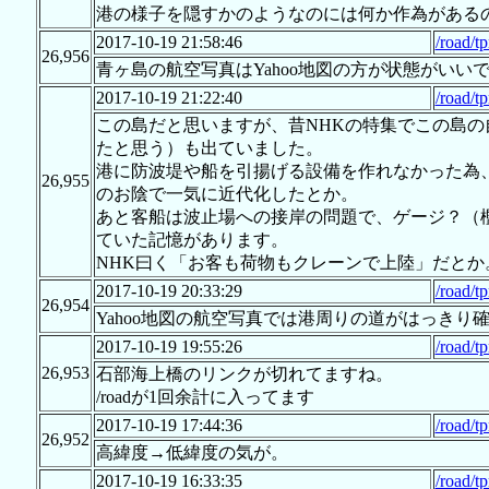
港の様子を隠すかのようなのには何か作為がある
2017-10-19 21:58:46
/road/t
26,956
青ヶ島の航空写真はYahoo地図の方が状態がいい
2017-10-19 21:22:40
/road/t
この島だと思いますが、昔NHKの特集でこの島
たと思う）も出ていました。
港に防波堤や船を引揚げる設備を作れなかった為
26,955
のお陰で一気に近代化したとか。
あと客船は波止場への接岸の問題で、ゲージ？（
ていた記憶があります。
NHK曰く「お客も荷物もクレーンで上陸」だとか
2017-10-19 20:33:29
/road/t
26,954
Yahoo地図の航空写真では港周りの道がはっきり
2017-10-19 19:55:26
/road/t
26,953
石部海上橋のリンクが切れてますね。
/roadが1回余計に入ってます
2017-10-19 17:44:36
/road/t
26,952
高緯度→低緯度の気が。
2017-10-19 16:33:35
/road/t