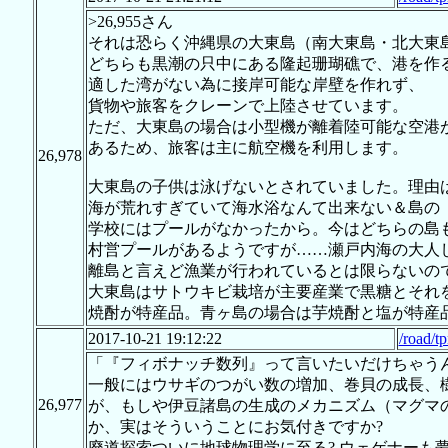
>26,955さん
それは恐らく沖縄県の大東島（南大東島・北大東
どちらも黒潮の只中にある隆起珊瑚礁で、港を作
適した湾がない為に接岸可能な岸壁を作れず、
貨物や旅客をクレーンで上陸させています。
ただ、大東島の場合は小型機が離着陸可能な空港
あるため、旅客は主に航空機を利用します。
26,978
大東島の子供は泳げないとされていました。理由
海が荒れすぎていて海水浴なんて出来ない＆島の
学校にはプールがなかったから。今はどちらの島
村営プールがあるようですが……瀬戸内海の大人
離島と言えど漁業が行われているとは限らないの
大東島はサトウキビ栽培が主要産業で黒糖とそれ
焼酎が特産品。青ヶ島の場合は芋焼酎と塩が特産
2017-10-21 19:12:22
/road/t
「『フィボナッチ数列』って言いたいだけちゃうんか
一般にはウサギのつがい数の増加、巻貝の成長、
26,977
が、もしや伊豆諸島の生成のメカニズム（マグマの供
か、実はそういうことにお気付きですか?
廃道探索ついに地球物理学に至る? ウェゲナーも夢