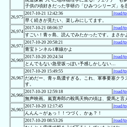
子供の頃好きだった学研の「ひみつシリーズ」を
2017-10-21 12:42:36
/road/t
26,975
早く続きが見たい、楽しみにしてます。
2017-10-21 08:06:37
/road/t
26,974
すごい！青ヶ島、読んでみたかったです。まさかよ
2017-10-20 20:58:21
/road/t
26,971
青宝トンネル1車線かよ
2017-10-20 20:24:34
/road/t
26,969
とんでもない急登坂っぽい予感しかしない…
2017-10-20 15:49:55
/road/t
26,967
だめだー、青ヶ島濃すぎる。これ、軍事要塞クラ
す。
2017-10-20 12:59:18
/road/t
26,966
無声映画。嵐寛寿郎の鞍馬天狗の頃は、愛馬と言
2017-10-20 12:17:45
/road/t
26,965
んんん～がぁっ！！つづく、かぁ？！
2017-10-20 08:53:26
/road/t