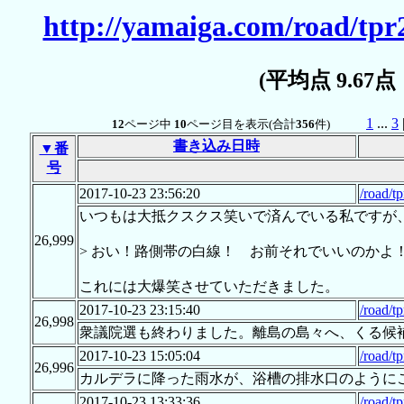
http://yamaiga.com/road/tpr
(平均点 9.67
1
...
3
12
ページ中
10
ページ目を表示(合計
356
件)
書き込み日時
▼番
号
2017-10-23 23:56:20
/road/t
いつもは大抵クスクス笑いで済んでいる私ですが
26,999
> おい！路側帯の白線！ お前それでいいのかよ
これには大爆笑させていただきました。
2017-10-23 23:15:40
/road/t
26,998
衆議院選も終わりました。離島の島々へ、くる候
2017-10-23 15:05:04
/road/t
26,996
カルデラに降った雨水が、浴槽の排水口のように
2017-10-23 13:33:36
/road/t