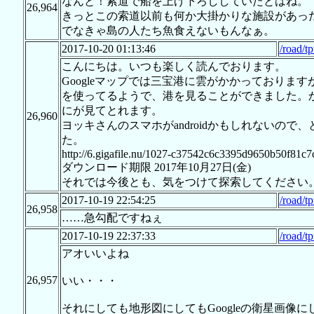
なんと！索道で船を上げ下ろししていたとはね。
26,964
きっとこの索道以前も何か大掛かりな施設があっ
でなきゃ島の人たち魚食えないもんなぁ。
2017-10-20 01:13:46
/road/t
こんにちは。いつも楽しく読んでおります。
Googleマップでは三宝港に雲がかかっておりま
を使ってるようで、港を見ることができました。
にが見てとれます。
26,960
ヨッキさんのスマホがandroidかもしれないの
た。
http://6.gigafile.nu/1027-c37542c6c3395d9650b50f81c
ダウンロード期限 2017年10月27日(金)
それでは今後とも、気をつけて探索してください
2017-10-19 22:54:25
/road/t
26,958
……急勾配ですねぇ
2017-10-19 22:37:33
/road/t
アオいいよね
26,957
いい・・・
それにしても地形図にしてもGoogleの衛星画像に