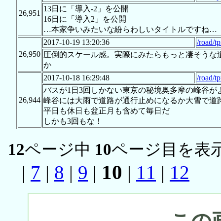
13日に「導入-2」を公開
26,951
16日に「導入2」を公開
…本家争いみたいな紛らわしいタイトルですね…
2017-10-19 13:20:36
/road/t
26,950
圧倒的スケール感。実際にみたらもっと凄そうな
か
2017-10-18 16:29:48
/road/t
バスが1日3回しかない東京の秘境奥多摩の峰谷が
26,944
峰谷には大雨で道路が通行止めになるか大雪で道
平日も休日も盆正月も含めて毎日だ
しかも3回もな！
12
ページ中
10
ページ目を表示
10
|
7
|
8
|
9
|
|
11
|
12
この