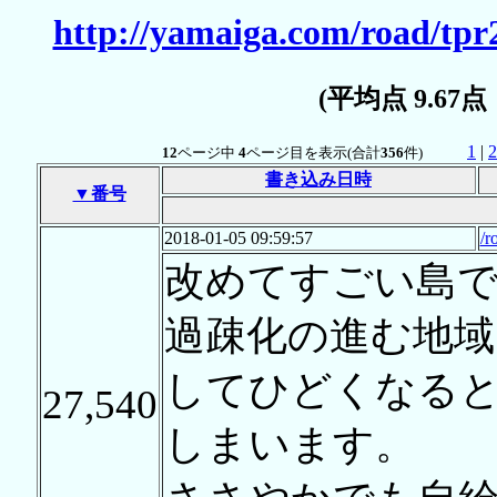
http://yamaiga.com/road/tpr
(平均点 9.67
1
|
2
12
ページ中
4
ページ目を表示(合計
356
件)
書き込み日時
▼番号
2018-01-05 09:59:57
/r
改めてすごい島
過疎化の進む地域
してひどくなる
27,540
しまいます。