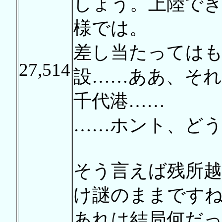
しょう。上陸で
様では。
差し当たっては
27,514
設……ああ、そ
千代港……
……ホント、ど
そう言えば残所越
け謎のままです
あれは結局何だ