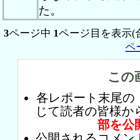
た。
3
ページ中
1
ページ目を表示(
ペ
この
各レポート末尾の
じて読者の皆様か
部を公
公開されるコメン