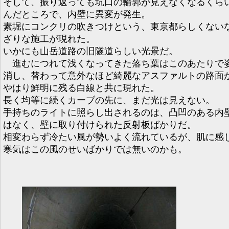
そして、振り返っても坑口の輪郭が見えなくなるくら
んだところで、内壁に異変が発生。
素堀にコンクリの吹きつけという、東京都らしくない
ざりな施工が現れた。
いかにも山岳道路の旧隧道らしい光景だ。
進むにつれて浅くなってきた落ち葉はこのあたりで
消し、替わって意外なほど綺麗なアスファルトの路面
やはり鮮明に残る白線と共に現れた。
長く均等に続くカーブの先に、まだ光は見えない。
手持ちのライトに照らし出されるのは、凸凹のある内
はなく、壁に取り付けられた反射板ばかりだ。
相変わらず冷たい風が勢いよく流れているが、肌に感
寒気はこの風のせいばかりでは無いのかも。