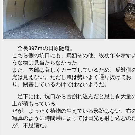
全長397ｍの日原隧道。
こちら側の坑口にも、扁額その他、竣功年を示す
うな物は見当たらなかった。
また、内部は著しくカーブしているため、反対側
光は見えない。ただし風は勢いよく通り抜けてお
り、閉塞しているわけではないようだ。
足下には、坑口から雪崩れ込んだと思しき大量
土が積もっている。
だが、まったく植物の生えている形跡はない。右
写真のように時間帯によっては日光も射し込むの
が、不思議だ。