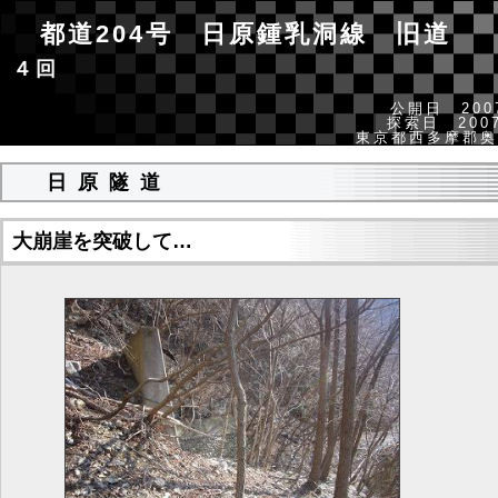
都道204号 日原鍾乳洞線 旧
４回
公開日 2007
探索日 2007
東京都西多摩郡奥
日原隧道
大崩崖を突破して…