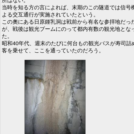
所はない。
当時を知る方の言によれば、末期のこの隧道では信号
よる交互通行が実施されていたという。
この奧にある日原鍾乳洞は戦前から有名な参拝地だっ
が、戦後は観光ブームにのって都内有数の観光地とな
た。
昭和40年代、週末のたびに何台もの観光バスが寿司詰
客を乗せて、ここを通っていたのだろう。