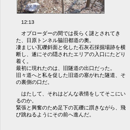
12:13
オブローダーの間では長らく謎とされてき
た、日原トンネル脇旧都道の奧。
凄まじい瓦礫斜面と化した石灰石採掘場跡を横
断し、遂にその隠されたエリアの入口にたどり
着く。
最初に現れたのは、旧隧道の出口だった。
旧々道へと私を促した旧道の塞がれた隧道、そ
の裏側の口だ。
はたして、それはどんな表情をしてそこにい
るのか。
緊張と興奮のため足下の瓦礫に躓きながら、飛
び跳ねるようにその前へ進んだ。