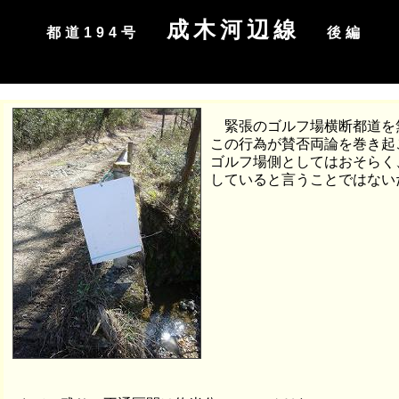
成木河辺線
都道194号
後編
緊張のゴルフ場横断都道を
この行為が賛否両論を巻き起
ゴルフ場側としてはおそらく
していると言うことではない