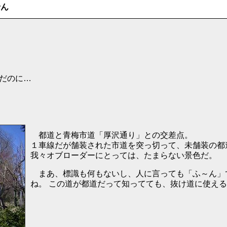
せん
だのに…
都道と青梅市道「厚沢通り」との交差点。
１車線だが舗装された市道を突っ切って、未舗装の都
我々オブローダーにとっては、たまらない景色だ。
まあ、標識も何もないし、人に言っても「ふ～ん」
ね。 この道が都道だって知ってても、抜け道に使え