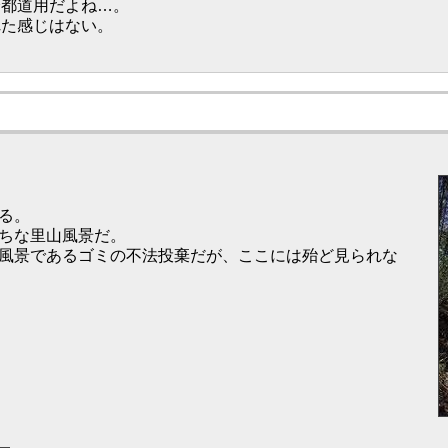
都道用だよね…。
れた感じはない。
る。
ちな里山風景だ。
風景であるゴミの不法投棄だが、ここには殆ど見られな
う。