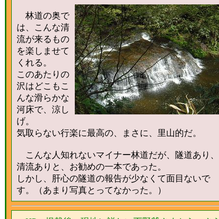
林道の奥で
は、こんな清
流が来るもの
を楽しませて
くれる。
このあたりの
沢はどこもこ
んな滑らかな
河床で、涼し
げ。
気取らない行楽に最高の、まさに、里山的だ。
こんな人知れないマイナー林道だが、隧道あり、
清流ありと、お勧めの一本であった。
しかし、肝心の隧道の報告が少なくて面目ないで
す。（あまり写真とってなかった。）