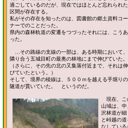
過ごしているのだが、現在ではほとんど忘れられた
区間が存在する。
私がその存在を知ったのは、図書館の郷土資料コー
ナーでのことだった。
県内の森林軌道の変遷をつづったそれには、こうあ
った。
…その路線の支線の一部は、ある時期において、
隣り合う五城目町の最奥の林地にまで伸びていた。
（さらに、その先の北の又集落付近まで、それは伸
びていたという。）
そして、境界の稜線は、５００ｍを越える手堀りの
隧道が貫いていた。 というのだ。
現在、こ
山域は、中
沢林道が細
と峠越の道
なしている