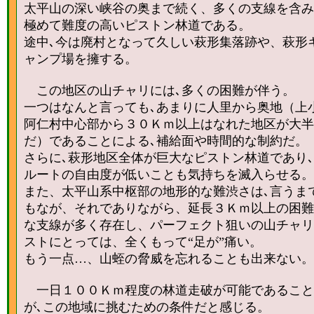
太平山の深い峡谷の奥まで続く、多くの支線を含み
極めて難度の高いピストン林道である。
途中､今は廃村となって久しい萩形集落跡や、萩形
ャンプ場を擁する。
この地区の山チャリには､多くの困難が伴う。
一つはなんと言っても､あまりに人里から奥地（上
阿仁村中心部から３０Ｋｍ以上はなれた地区が大半
だ）であることによる､補給面や時間的な制約だ。
さらに､萩形地区全体が巨大なピストン林道であり､
ルートの自由度が低いことも気持ちを滅入らせる。
また、太平山系中枢部の地形的な難渋さは､言うま
もなが、それでありながら、延長３Ｋｍ以上の困難
な支線が多く存在し、パーフェクト狙いの山チャリ
ストにとっては、全くもって“足が”痛い。
もう一点…、山蛭の脅威を忘れることも出来ない。
一日１００Ｋｍ程度の林道走破が可能であること
が､この地域に挑むための条件だと感じる。