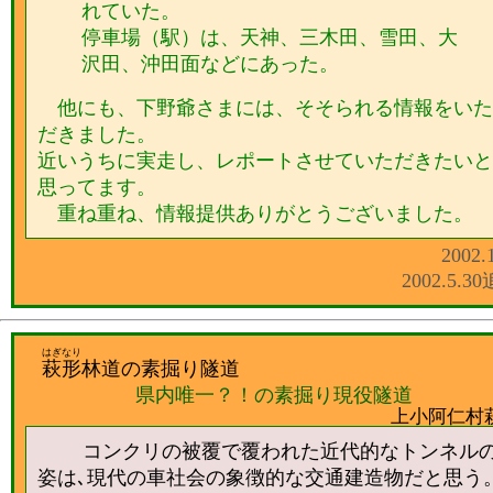
れていた。
停車場（駅）は、天神、三木田、雪田、大
沢田、沖田面などにあった。
他にも、下野爺さまには、そそられる情報をいた
だきました。
近いうちに実走し、レポートさせていただきたいと
思ってます。
重ね重ね、情報提供ありがとうございました。
2002.
2002.5.3
はぎなり
萩形
林道の素掘り隧道
県内唯一？！の素掘り現役隧道
上小阿仁村
コンクリの被覆で覆われた近代的なトンネル
姿は､現代の車社会の象徴的な交通建造物だと思う