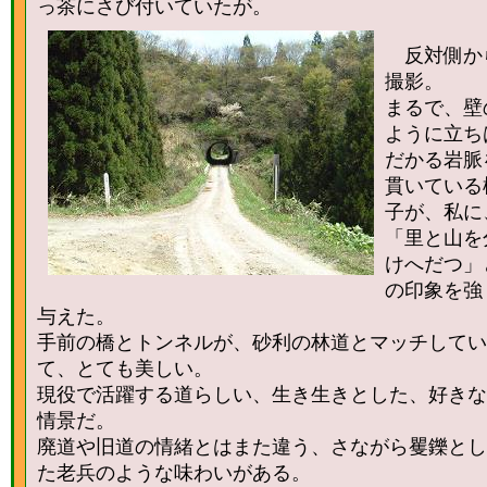
っ茶にさび付いていたが。
反対側か
撮影。
まるで、壁
ように立ち
だかる岩脈
貫いている
子が、私に
「里と山を
けへだつ」
の印象を強
与えた。
手前の橋とトンネルが、砂利の林道とマッチしてい
て、とても美しい。
現役で活躍する道らしい、生き生きとした、好きな
情景だ。
廃道や旧道の情緒とはまた違う、さながら矍鑠とし
た老兵のような味わいがある。