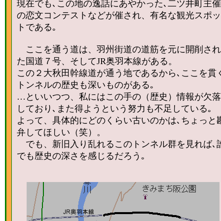
現在でも､この地の逸話にあやかった､二ツ井町主催
の恋文コンテストなどが催され、有名な観光スポッ
トである｡
ここを通う道は、羽州街道の道筋を元に開削され
た国道７号、そしてJR奥羽本線がある。
この２大秋田幹線道が通う地であるから､ここを貫
トンネルの歴史も深いものがある｡
…といいつつ、私にはこの手の（歴史）情報が欠落
しており､また得ようという努力も不足している｡
よって、具体的にどのくらい古いのかは､ちょっと
弁してほしい（笑）。
でも、新旧入り乱れるこのトンネル群を見れば､
でも歴史の深さを感じるだろう｡