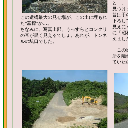
と…。
見つけ
昔は手
この遺構最大の見せ場が、この土に埋もれ
下ろし
た“墓標”か…。
見えに
ちなみに、写真上部、うっすらとコンクリ
に「昭
の帯が黒く見えるでしょ。あれが、トンネ
えまし
ルの坑口でした。
この撮
所を離
ていた