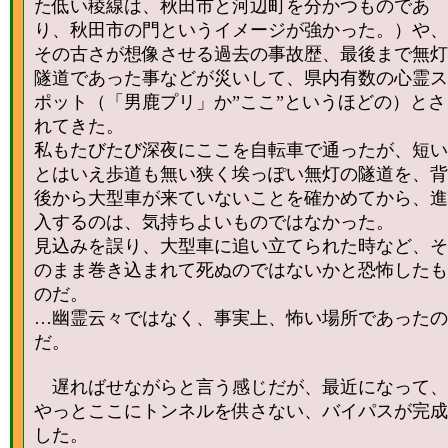
た低い稜線は、秋田市と河辺町を分かつものであ
り、秋田市の門というイメージが強かった。）や、
その古さが想像させる過去の事故歴、最後まで無灯
隧道であった事などが災いして、県内有数の心霊ス
ポット（「男鹿プリ」か”ここ”というほどの）とさ
れてきた。
私もたびたび深夜にここを自転車で通ったが、短い
とはいえ歩道も無い狭く埃っぽい無灯の隧道を、背
後から大型車が来ていないことを確かめてから、進
入するのは、気持ちよいものではなかった。
見込みを誤り、大型車に追い立てられた時など、そ
のまま巻き込まれて死ぬのではないかと恐怖したも
のだ。
…幽霊云々ではなく、事実上、怖い場所であったの
だ。
遅ればせながらと言う感じだが、最近になって、
やっとここにトンネルを供さない、バイパスが完成
した。