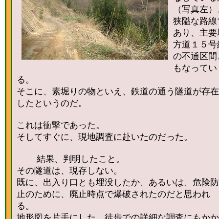
（写真左）
狭隘な路線
あり、主要
方道１５号
の不通区間
もなってい
る。
そこに、素堀りの物といえ、鉄道の通う隧道が存在
したというのだ。
これは衝撃であった。
そしてすぐに、現地調査に赴いたのだった。
結果、判明したこと。
その隧道は、現存しない。
既に、出入り口とも埋没したか、あるいは、危険防
止のために、廃止時点で爆破されたのだと思われ
る。
地形図を片手にした、徒歩での詳細な調査にもかか