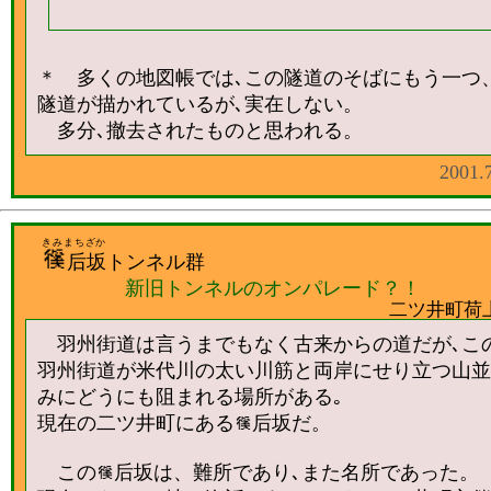
＊ 多くの地図帳では､この隧道のそばにもう一つ
隧道が描かれているが､実在しない。
多分､撤去されたものと思われる。
2001.
きみまちざか
后坂
トンネル群
新旧トンネルのオンパレード？！
二ツ井町荷
羽州街道は言うまでもなく古来からの道だが､こ
羽州街道が米代川の太い川筋と両岸にせり立つ山並
みにどうにも阻まれる場所がある｡
現在の二ツ井町にある
后坂だ。
この
后坂は、難所であり､また名所であった。