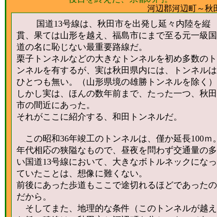
河辺郡河辺町～秋
国道13号線は、秋田市を出発し延々内陸を縦
貫、果ては山形を越え、福島市にまで至る元一級国
道の名に恥じない最重要路線だ。
栗子トンネルなどの大きなトンネルを初め多数のト
ンネルを有するが、実は秋田県内には、トンネルは
ひとつも無い。（山形県境の雄勝トンネルを除く）
しかし実は、ほんの数年前まで、たった一つ、秋田
市の間近にあった。
それがここに紹介する、和田トンネルだ。
この昭和36年竣工のトンネルは、僅か延長100ｍ
年代相応の狭隘なもので、昼夜を問わず交通量の多
い国道13号線において、大きなボトルネックになっ
ていたことは、想像に難くない。
前後にあった歩道もここで途切れるほどであったの
だから。
そしてまた、地理的な条件（このトンネルが越え