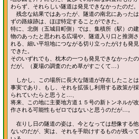
わらず、それらしい隧道は発見できなかったのだ。
残念な結果ではあったが、隧道の南北にあったは
ずの路線跡は、ほぼ特定することができた。
特に、北側（五城目町側）では、集積所（駅）の建
物のあったと思われる広場や、隧道入り口と推測さ
れる、細い平坦地につながる切り立ったがけも発見
できた。
そのいずれでも、枕木の一つも発見できなかったの
だが。（夏場の調査のため草がすごくて…）
しかし、この場所に長大な随道が存在したことは
事実であり、もし、それを拡張し利用する政策が採
られていたらと思うと…、
将来、この地に主要地方道１５号の新トンネルが改
作される可能性もゼロではないと思うのだが…。
在りし日の隧道の姿は、今となっては想像する他
ないのだが、実は、それを手助けするものが残って
いる。