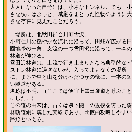
はひっそりと口を開けていた。
大人になった自分には、小さなトンネル…でも、小
さな頃にはきっと、威厳をまとった怪物のように大
きな存在に見えたことだろう。
場所は、北秋田郡合川町雪沢。
小阿仁川の穏やかな流れに沿って、田畑が広がる田
園地帯の一角、支流の一つ雪田沢に沿って、一本の
林道が伸びる。
雪田沢林道は、上流で行き止まりとなる典型的なピ
ストン林道に過ぎないが、入ってまもなくの場所
に、まるで里と山を分けへだつかの様に、一本の短
い隧道がある。
名称は不明。（ここでは便宜上雪田隧道と呼ぶこと
にした。）
この道の由来は、古くは県下随一の規模を誇った森
林軌道網に属した支線であり、比較的攻略しやすい
路線といえる。