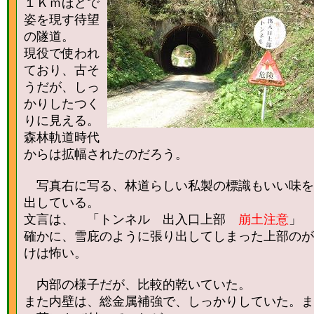
１Ｋｍほどで
姿を現す待望
の隧道。
現役で使われ
ており、古そ
うだが、しっ
かりしたつく
りに見える。
森林軌道時代
からは拡幅されたのだろう。
写真右に写る、林道らしい私製の標識もいい味を
出している。
文言は、 「トンネル 出入口上部
崩土注意
」
確かに、雪庇のように張り出してしまった上部のが
けは怖い。
内部の様子だが、比較的乾いていた。
また内壁は、総金属補強で、しっかりしていた。ま