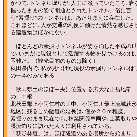
かつて､トンネル堀りが､人力に頼っていたころ､岩
掘ったままの姿で開通とされたトンネル、俗に言
う“素掘り”のトンネルは、あたりまえに存在した。
これほどに､人が交通の利便に傾けた情熱を感じさ
る建造物はほかにない。
ほとんどの素掘りトンネルが姿を消した平成の世
で､いまだに現役として活躍する物を見つけるのは､
困難だ。（観光目的のものは除く）
秋田県内で､私が見つけた現役の素掘りトンネルは
の一本のみである。
秋田県土のほぼ中央に位置する広大な山岳地帯
の、中枢。
北秋田郡上小阿仁村の山中、小阿仁川最上流域萩形
地区に残るこの隧道の延長は､僅か２０ｍ程度。
素掘りのまま現在でも､林業関係車両や､山菜取りや
渓流釣りに訪れた人々に利用されている。
「萩形林道」は、ほぼ隧道のある場所から始まり、