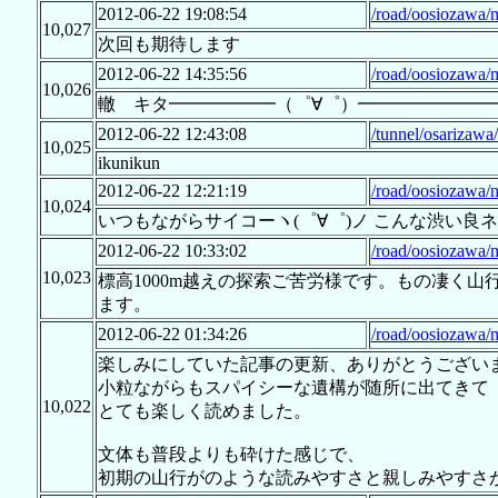
2012-06-22 19:08:54
/road/oosiozawa/
10,027
次回も期待します
2012-06-22 14:35:56
/road/oosiozawa/
10,026
轍 キタ━━━━━━（゜∀゜）━━━━━━━━!
2012-06-22 12:43:08
/tunnel/osarizawa
10,025
ikunikun
2012-06-22 12:21:19
/road/oosiozawa/
10,024
いつもながらサイコーヽ(゜∀゜)ノ こんな渋い
2012-06-22 10:33:02
/road/oosiozawa/
10,023
標高1000m越えの探索ご苦労様です。もの凄く
ます。
2012-06-22 01:34:26
/road/oosiozawa/
楽しみにしていた記事の更新、ありがとうござい
小粒ながらもスパイシーな遺構が随所に出てきて
10,022
とても楽しく読めました。
文体も普段よりも砕けた感じで、
初期の山行がのような読みやすさと親しみやすさ