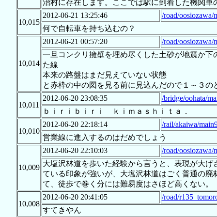
治村に存在します。ここでは駅に到着した機関車
2012-06-21 13:25:46
/road/oosiozawa/
10,015
何で自転車を持ち込むの？
2012-06-21 00:57:20
/road/oosiozawa/
一旦コンクリ擁壁を埋め尽くした土砂が地震か下
10,014
た線
本来の路盤はまだ見えていない状態
と赤枠の中の図を見る前に見込んだので１～３の
2012-06-20 23:08:35
/bridge/oohata/ma
10,011
ｂｉｒｉｂｉｒｉ ｋｉｍａｓｈｉｔａ．
2012-06-20 22:18:14
/rail/akaiwa/main
10,010
営業線に進入するのはだめでしょう
2012-06-20 22:10:03
/road/oosiozawa/
大塩沢林道を歩いた経験から言うと、表現が大げ
10,009
ている印象が強いが、大塩沢林道はごく普通の廃
て、徒歩で巻く分には難易度はさほど高くない。
2012-06-20 20:41:05
/road/r135_tomor
10,008
すてきやん