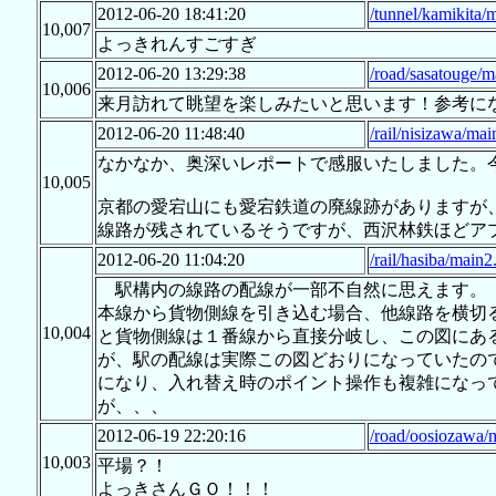
2012-06-20 18:41:20
/tunnel/kamikita/
10,007
よっきれんすごすぎ
2012-06-20 13:29:38
/road/sasatouge/m
10,006
来月訪れて眺望を楽しみたいと思います！参考になり
2012-06-20 11:48:40
/rail/nisizawa/mai
なかなか、奥深いレポートで感服いたしました。
10,005
京都の愛宕山にも愛宕鉄道の廃線跡がありますが
線路が残されているそうですが、西沢林鉄ほどア
2012-06-20 11:04:20
/rail/hasiba/main2
駅構内の線路の配線が一部不自然に思えます。
本線から貨物側線を引き込む場合、他線路を横切
10,004
と貨物側線は１番線から直接分岐し、この図にあ
が、駅の配線は実際この図どおりになっていたの
になり、入れ替え時のポイント操作も複雑になっ
が、、、
2012-06-19 22:20:16
/road/oosiozawa/
10,003
平場？！
よっきさんＧＯ！！！