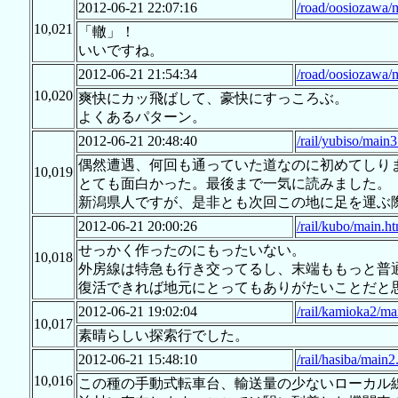
2012-06-21 22:07:16
/road/oosiozawa/
10,021
「轍」！
いいですね。
2012-06-21 21:54:34
/road/oosiozawa/
10,020
爽快にカッ飛ばして、豪快にすっころぶ。
よくあるパターン。
2012-06-21 20:48:40
/rail/yubiso/main3
偶然遭遇、何回も通っていた道なのに初めてしり
10,019
とても面白かった。最後まで一気に読みました。
新潟県人ですが、是非とも次回この地に足を運ぶ
2012-06-21 20:00:26
/rail/kubo/main.ht
せっかく作ったのにもったいない。
10,018
外房線は特急も行き交ってるし、末端ももっと普
復活できれば地元にとってもありがたいことだと
2012-06-21 19:02:04
/rail/kamioka2/ma
10,017
素晴らしい探索行でした。
2012-06-21 15:48:10
/rail/hasiba/main2
10,016
この種の手動式転車台、輸送量の少ないローカル