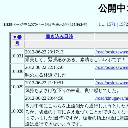
公開中
1
...
1571
|
1572
1,829
ページ中
1,575
ページ目を表示(合計
54,862
件)
書き込み日時
▼番
号
2012-06-22 23:17:13
/road/oosiozawa/
10,031
緑美しく、緊張感がある、素晴らしいレポです！
2012-06-22 22:15:50
/road/oosiozawa/
10,030
味のある林道でした
2012-06-22 21:10:51
/road/oosiozawa/
10,029
気持ちよさげな下りの林道。良い感じでした。
2012-06-22 20:44:58
/road/kinugawa/m
５月中旬にこちらを上流側から通行しようとした
10,028
ろか、切通の手前にさえ近づくことができなくな
っていました(当時)ですが、楯岩の頂上付近に新
道は通行できないようです。