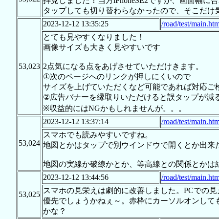
拝見しました！当方iPhoneSE2ですが、画面
タップしても切り替わらなかったので、そこだけ
2023-12-12 13:35:25
/road/test/main.htm
とても見やすくなりました！
画像サイズも大きく見やすいです
53,023
2点気になる点をあげさせていただけきます。
①次のページへのリンクが押しにくいので
サイズを上げていただくなど可能であれば対応ご
②広告バナーを縁取りいただけると誤タップが減
※収益的にはNGかもしれませんが。。。
2023-12-12 13:37:14
/road/test/main.htm
スマホでも読みやすいですね。
53,024
地図とかはタップで別ウインドウで開くとか出来
地図の実線か破線かとか、等高線との関係とかは結
2023-12-12 13:44:56
/road/test/main.htm
スマホの見栄えは劇的に改善しました。PCでの
53,025
優先でしょうかねぇ～。赤枠にカーソルオンして
かな？