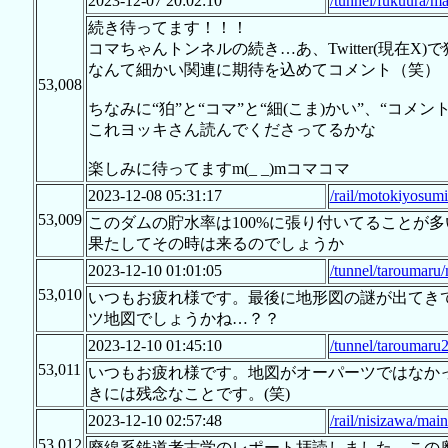
2023-12-07 20:02:10
/tunnel/fukuura/ma
続き待ってます！！！
コマちゃんトンネルの続き…あ、Twitter(現在
なんて細かい関連に期待を込めてコメント（笑）
53,008
ちなみに“狛”と“コマ”と“細(こま)かい”、“コメ
これヨッキさん読んでくださってるかな
楽しみに待ってますm(_ _)mコマコマ
2023-12-08 05:31:17
/rail/motokiyosum
53,009
このダムの貯水率は100%に張り付いてることが
果たしてその時は来るのでしょうか
2023-12-10 01:01:05
/tunnel/taroumaru
53,010
いつもお疲れ様です。最後に地形図の謎が出てき
ツ地図でしょうかね…？？
2023-12-10 01:45:10
/tunnel/taroumaru
53,011
いつもお疲れ様です。地図がオーパーツではなか
きには残念なことです。(笑)
2023-12-10 02:57:48
/rail/nisizawa/mai
53,012
廃線系鉄道考古学のレポート拝読しました。この