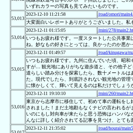
いずれカラーの写真も見てみたいものです。
2023-12-10 11:21:58
/road/omori/main4
53,013
大変面白いレポートありがとうございました。私
2023-12-11 01:15:05
/mini/278/main2.h
53,014
いつもお疲れ様です。一度スタートした公共事業
ね。妙なもの好きにとっては、良かったのか悪かっ
2023-12-11 01:49:57
/road/kinugawa/ma
いつもお疲れ様です。九州に住んでいた頃、昭和
すが… 観光地にありがちな遊歩道と、その他子
53,015
道らしい踏み分けを探索したら、数十メートルは
た。現代でしたら、到底許されない観光地の管理
に懐かしくて、輝いて見えるのは私だけでしょう
2023-12-11 19:10:10
/mini/260/main2.h
東京から志摩市に移住して、初めて車の運転をし
53,016
されました！まだ土地勘もなくナビの言われるがま
いのにもし対向車が来たらと思う恐怖はハンパな
んなに詳しく紹介されてる記事を見つけ、とても
2023-12-11 21:35:02
/road/hourai/main5
53,017