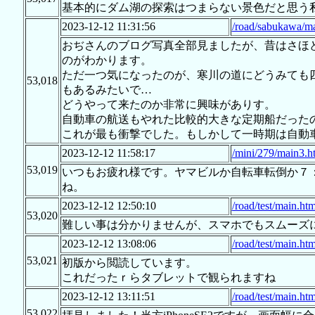
基本的にダム湖の探索はつまらない景色だと思う
2023-12-12 11:31:56
/road/sabukawa/ma
おぢさんのブログ写真全部見ましたが、昔はさほ
のがわかります。
ただ一つ気になったのが、寒川の道にどうみても
53,018
もあるみたいで…
どうやって来たのか非常に興味がありす。
自動車の航送もやれた比較的大きな定期船だった
これが最も衝撃でした。もしかして一時期は自動
2023-12-12 11:58:17
/mini/279/main3.h
53,019
いつもお疲れ様です。ヤマビルか自転車転倒か７：
ね。
2023-12-12 12:50:10
/road/test/main.htm
53,020
難しい事は分かりませんが、スマホでもスムーズ
2023-12-12 13:08:06
/road/test/main.htm
53,021
初版から閲読しています。
これだったｒらタブレットで観られますね
2023-12-12 13:11:51
/road/test/main.htm
53,022