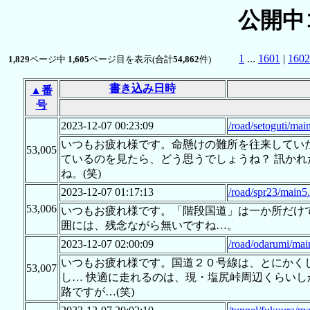
公開中
1
...
1601
|
1602
1,829
ページ中
1,605
ページ目を表示(合計
54,862
件)
書き込み日時
▲番
号
2023-12-07 00:23:09
/road/setoguti/mai
いつもお疲れ様です。命懸けの難所を往来してい
53,005
ているのを見たら、どう思うでしょうね？ 訊か
ね。(笑)
2023-12-07 01:17:13
/road/spr23/main5
53,006
いつもお疲れ様です。「階段国道」は一か所だけ
囲には、残念ながら無いですね…。
2023-12-07 02:00:09
/road/odarumi/mai
いつもお疲れ様です。国道２０号線は、とにかく
53,007
し… 快適に走れるのは、現・塩尻峠周辺くらいしか
路ですが…(笑)