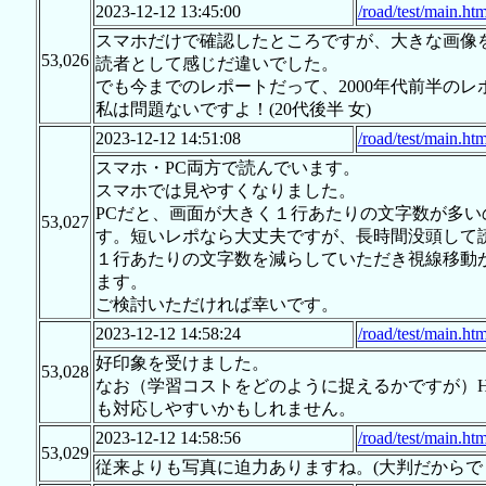
2023-12-12 13:45:00
/road/test/main.htm
スマホだけで確認したところですが、大きな画像を
53,026
読者として感じだ違いでした。
でも今までのレポートだって、2000年代前半の
私は問題ないですよ！(20代後半 女)
2023-12-12 14:51:08
/road/test/main.htm
スマホ・PC両方で読んでいます。
スマホでは見やすくなりました。
PCだと、画面が大きく１行あたりの文字数が多
53,027
す。短いレポなら大丈夫ですが、長時間没頭して
１行あたりの文字数を減らしていただき視線移動
ます。
ご検討いただければ幸いです。
2023-12-12 14:58:24
/road/test/main.htm
好印象を受けました。
53,028
なお（学習コストをどのように捉えるかですが）H
も対応しやすいかもしれません。
2023-12-12 14:58:56
/road/test/main.htm
53,029
従来よりも写真に迫力ありますね。(大判だからで