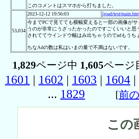
このコメントはスマホから打ちました。
2023-12-12 19:56:03
/road/test/main.htm
今までPCで見てても横幅変えると一部の画像が
うのが非常にうざったかったのですごくいいと思う
53,034
されててウインドウ幅はみ出ちゃうのでadもうち
ちなAdの数は私はいまの量で不満はないです。
1,829
ページ中
1,605
ページ
1601
|
1602
|
1603
|
1604
|
...
1829
[
前
この