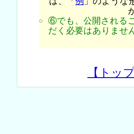
は、「
例
」のような
⑥でも、公開される
だく必要はありません
【トッ