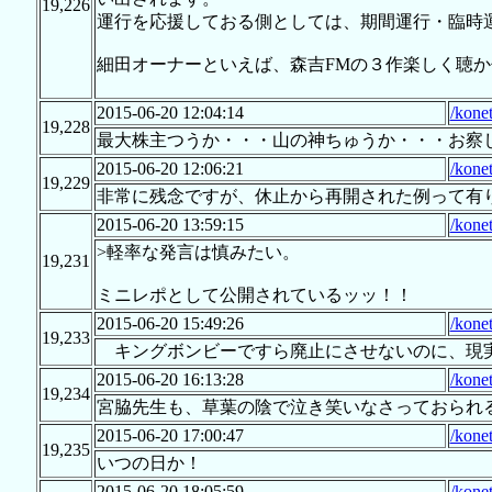
19,226
運行を応援しておる側としては、期間運行・臨時
細田オーナーといえば、森吉FMの３作楽しく聴
2015-06-20 12:04:14
/kone
19,228
最大株主つうか・・・山の神ちゅうか・・・お察
2015-06-20 12:06:21
/kone
19,229
非常に残念ですが、休止から再開された例って有
2015-06-20 13:59:15
/kone
>軽率な発言は慎みたい。
19,231
ミニレポとして公開されているッッ！！
2015-06-20 15:49:26
/kone
19,233
キングボンビーですら廃止にさせないのに、現
2015-06-20 16:13:28
/kone
19,234
宮脇先生も、草葉の陰で泣き笑いなさっておられる
2015-06-20 17:00:47
/kone
19,235
いつの日か！
2015-06-20 18:05:59
/kone