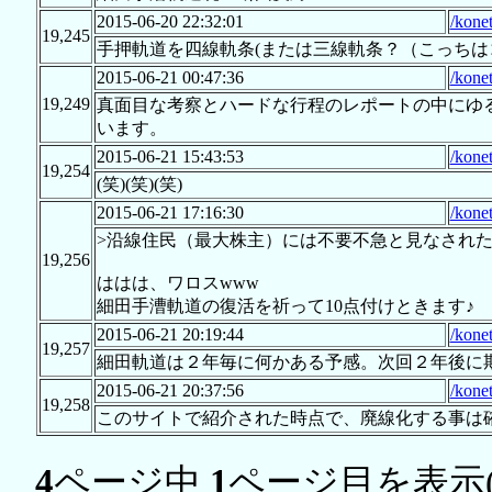
2015-06-20 22:32:01
/kone
19,245
手押軌道を四線軌条(または三線軌条？（こっちは
2015-06-21 00:47:36
/kone
19,249
真面目な考察とハードな行程のレポートの中にゆ
います。
2015-06-21 15:43:53
/kone
19,254
(笑)(笑)(笑)
2015-06-21 17:16:30
/kone
>沿線住民（最大株主）には不要不急と見なされ
19,256
ははは、ワロスwww
細田手漕軌道の復活を祈って10点付けときます♪
2015-06-21 20:19:44
/kone
19,257
細田軌道は２年毎に何かある予感。次回２年後に
2015-06-21 20:37:56
/kone
19,258
このサイトで紹介された時点で、廃線化する事は
4
ページ中
1
ページ目を表示