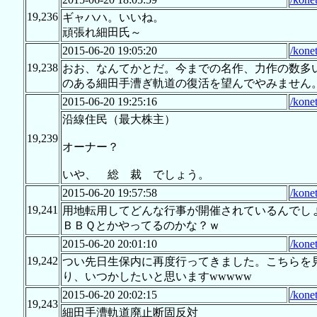
19,236
ギャハハ。いいね。
頑張れ細田氏～
2015-06-20 19:05:20
/kone
19,238
おお、なんてかとだ。今までの名作、力作の数多
のある細田手漕ぎ軌道の復活を望んでやみません
2015-06-20 19:25:16
/kone
沿線住民（最大株主）
19,239
オーナー？
いや、 総 裁 でしょう。
2015-06-20 19:57:58
/kone
19,241
用地転用してどんな行事が開催されているんでし
ＢＢＱとかやってるのかな？ｗ
2015-06-20 20:01:10
/kone
19,242
つい先日生保内に再度行ってきました。こちらを
り、いつかしたいと思いますwwwww
2015-06-20 20:02:15
/kone
19,243
細田手漕軌道廃止断固反対