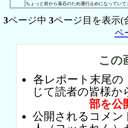
ちょっと前から落石のため通行止めになっていてこ
3
ページ中
3
ページ目を表示(
ペ
この
各レポート末尾の
じて読者の皆様か
部を公
公開されるコメン