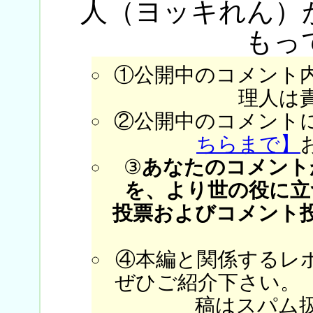
人（ヨッキれん）
もっ
①公開中のコメント
理人は
②公開中のコメント
ちらまで】
③
あなたのコメント
を、より世の役に立
投票およびコメント
④本編と関係するレ
ぜひご紹介下さい。
稿はスパム