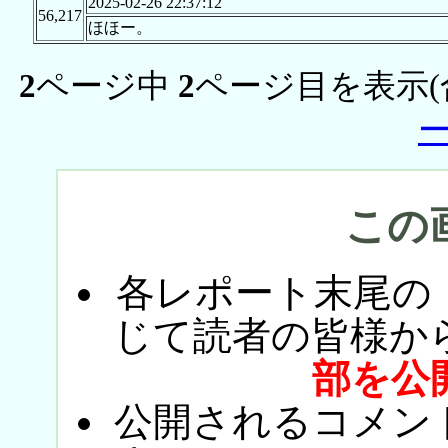
2025-02-26 22:37:12
56,217
ほほー。
2
ページ中
2
ページ目を表示(
この
各レポート末尾の
じて読者の皆様か
部を公
公開されるコメン