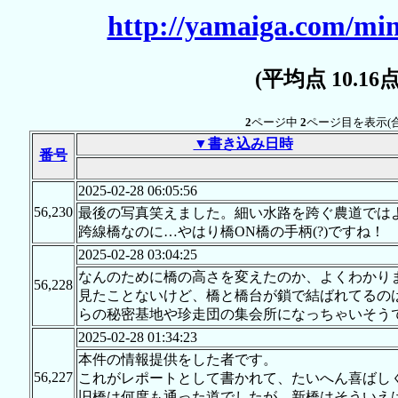
http://yamaiga.com/min
(平均点 10.1
2
ページ中
2
ページ目を表示(
▼書き込み日時
番号
2025-02-28 06:05:56
56,230
最後の写真笑えました。細い水路を跨ぐ農道ではよ
跨線橋なのに…やはり橋ON橋の手柄(?)ですね！
2025-02-28 03:04:25
なんのために橋の高さを変えたのか、よくわかり
56,228
見たことないけど、橋と橋台が鎖で結ばれてるの
らの秘密基地や珍走団の集会所になっちゃいそう
2025-02-28 01:34:23
本件の情報提供をした者です。
56,227
これがレポートとして書かれて、たいへん喜ばし
旧橋は何度も通った道でしたが、新橋はそういえ