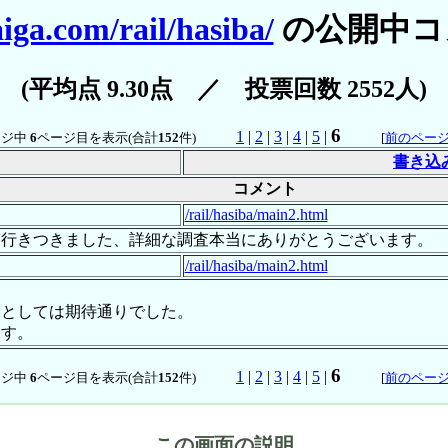
iga.com/rail/hasiba/
の公開中コ
(平均点 9.30点 ／ 投票回数 2552人)
6
1
|
2
|
3
|
4
|
5
|
ージ中
6
ページ目を表示(合計
152
件)
[
前のペー
書き込
コメント
/rail/hasiba/main2.html
に行きつきました、詳細な調査本当にありがとうございます。
/rail/hasiba/main2.html
分としては期待通りでした。
ます。
6
1
|
2
|
3
|
4
|
5
|
ージ中
6
ページ目を表示(合計
152
件)
[
前のペー
この画面の説明