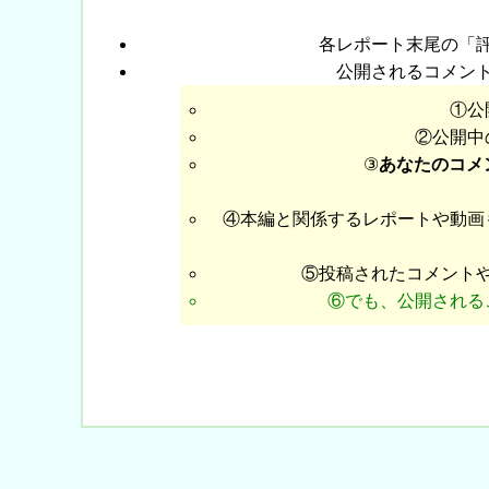
各レポート末尾の「
公開されるコメン
①公
②公開中
③
あなたのコメ
④本編と関係するレポートや動画
⑤投稿されたコメント
⑥でも、公開される