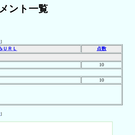
メント一覧
ジ
]
みＵＲＬ
点数
10
10
ジ
]