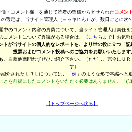
評価・コメント欄」を通じて読者の皆様から寄せられた
コメン
トの選定は、当サイト管理人（ヨッキれん）が、数日ごとに次
開中のコメント内容の真偽について、当サイト管理人は責任を
のコメントについて異議がある場合は、
【こちらまで】
お気軽
ントが当サイトの個人的なレポートを、より世の役に立つ「記
投票およびコメント投稿へのご協力をお願いいたします
も、自薦他薦問わずぜひご紹介下さい。（ただし、完全にＵＲ
す）
や紹介されたＵＲＬについては、「
例
」のような形で本編へと
ことを前提にしたコメントをいただく必要はありません。「(´Д
【トップページへ戻る】