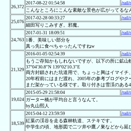
2017-08-22 01:54:58
/rai
26,372
こんなところにこんな素敵な景色が広がってるな
2017-02-28 00:33:27
/rai
25,076
細田写りこみすぎ。邪魔。
2017-01-31 18:09:51
/rai
24,763
1番、美味しい部分を
真っ先に食べちゃったんですねw
2016-01-05 02:54:39
/rai
もうご存知かもしれないですが、以下の所に鉱山
37°04'30.8"N 139°02'10.3"E
21,329
両方封鎖された坑道用で、ちょっと興はイマイチ
20年程前にはまだ渡れ、2005年の参考ブログや
まだ架かっている様です。取り付きは雪渓のある4
2015-05-29 21:58:04
/rai
19,024
ガーター橋が平均台と言うなんて。
by丸山熙人
2015-04-12 23:59:59
/rai
紅葉の渓谷を走る森林軌道、ステキです。
18,539
中学生の頃、地形図で二ツ井や鷹ノ巣などから延