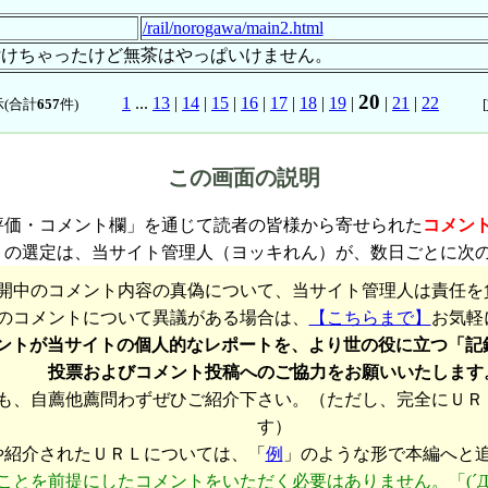
/rail/norogawa/main2.html
付けちゃったけど無茶はやっぱいけません。
20
1
...
13
|
14
|
15
|
16
|
17
|
18
|
19
|
|
21
|
22
(合計
657
件)
[
この画面の説明
評価・コメント欄」を通じて読者の皆様から寄せられた
コメン
トの選定は、当サイト管理人（ヨッキれん）が、数日ごとに次
開中のコメント内容の真偽について、当サイト管理人は責任を
のコメントについて異議がある場合は、
【こちらまで】
お気軽
ントが当サイトの個人的なレポートを、より世の役に立つ「記
投票およびコメント投稿へのご協力をお願いいたします
も、自薦他薦問わずぜひご紹介下さい。（ただし、完全にＵＲ
す）
や紹介されたＵＲＬについては、「
例
」のような形で本編へと
ことを前提にしたコメントをいただく必要はありません。「(´Д