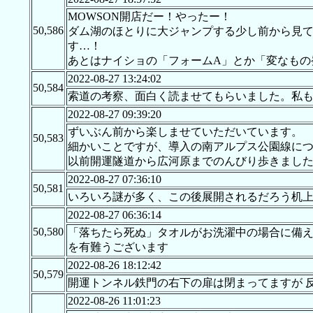
MOWSON開店だー！やったー！
50,586
ダム湖のほとりに大ジャンプする少し前から見て
す…！
あとはナイショの「フォームA」とか「変なもの
2022-08-27 13:24:02
50,584
索道の考察、面白く読ませてもらいました。私
2022-08-27 09:39:20
ずいぶん前から楽しませていただいています。
50,583
細かいことですが、導入の南アルプス公園線につ
以前開運隧道から広河原までのんびり歩きまし
2022-08-27 07:36:10
50,581
いろいろ謎が多く、この後展開されるだろう机
2022-08-27 06:36:14
50,580
「落ちたら死ぬ」タオルがお洗濯中の場合に備えて
を有難うございます
2022-08-26 18:12:42
50,579
開運トンネル鉄門の右下の扉は閉まってますが 
2022-08-26 11:01:23