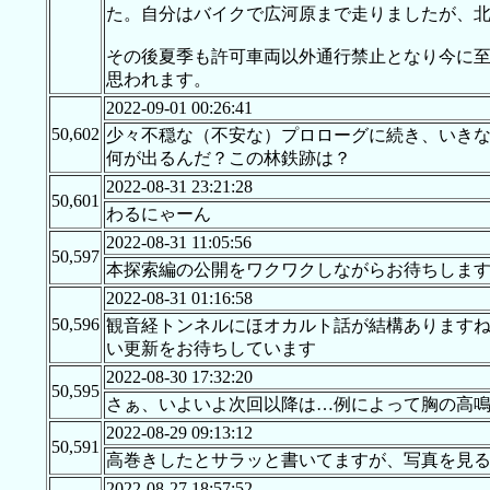
た。自分はバイクで広河原まで走りましたが、
その後夏季も許可車両以外通行禁止となり今に
思われます。
2022-09-01 00:26:41
50,602
少々不穏な（不安な）プロローグに続き、いき
何が出るんだ？この林鉄跡は？
2022-08-31 23:21:28
50,601
わるにゃーん
2022-08-31 11:05:56
50,597
本探索編の公開をワクワクしながらお待ちしま
2022-08-31 01:16:58
50,596
観音経トンネルにほオカルト話が結構あります
い更新をお待ちしています
2022-08-30 17:32:20
50,595
さぁ、いよいよ次回以降は…例によって胸の高
2022-08-29 09:13:12
50,591
高巻きしたとサラッと書いてますが、写真を見
2022-08-27 18:57:52