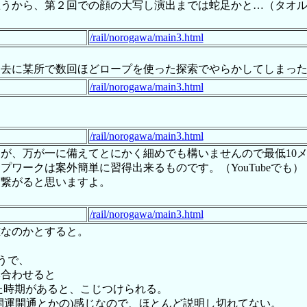
思うから、第２回での顔の大写し演出までは蛇足かと…（タオ
/rail/norogawa/main3.html
去に某所で数回ほどロープを使った探索でやらかしてしまったと
/rail/norogawa/main3.html
/rail/norogawa/main3.html
が、万が一に備えてとにかく細めでも構いませんので最低10
ワークは案外簡単に習得出来るものです。（YouTubeでも）
も繋がると思いますよ。
/rail/norogawa/main3.html
誰なのかとすると。
うで、
み合わせると
いた時期があると、こじつけられる。
ら開運開通とかの)感じなので、ほとんど説明し切れてない。