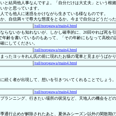
いと結局他人事なんですよ。「自分だけは大丈夫」という根拠の
ないかと思っています。
な人でも他人に迷惑をかけながら生きている様なものです。
むか、自信満々で尊大な態度をとるか。今まで自分はどうだっ
/rail/norogawa/main4.html
ばならないかも知れないが、しかし確率的に、20回やれば死を
で年齢を書いているのもあって、「その年齢にもなって高校の
正確にしてください。
/rail/norogawa/main4.html
しまったヨッキれん氏の前に現れたお猿の電車と見まがうばか
/rail/norogawa/main4.html
後に続く者が出現して、想いを引きついてくれることでしょう
/rail/norogawa/main4.html
とプランニング、行きたい場所の状況など、天地人の機会をど
は冬季通行止めが解除されたあと、夏休みシーズン以外の閑散期(