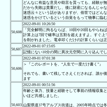
どんなに有益な意見や助言を貰っても、経験が無
だから失敗は貴重だし、後に財産になるんじゃ
迷惑云々という話がありますが、俗世ではどん
迷惑をかけているという自覚をもって物事に臨
2022-09-01 10:26:50
「完全解明に拘るならば、10回や20回もやらね
50,608
計算上は7回で確率は五割を超えますよ。すぐ上
を削がれました。電卓叩くだけの計算くらいは
2022-09-01 07:15:05
50,607
記憶にない10分の間に異次元空間に入り込んで
2022-09-01 07:01:38
＞『このレポートを、“人生で一度だけ書く”』
50,606
それでも、書いて残してさえくだされば、誰か
ます
2022-09-01 00:51:56
年齢と体力、技量と経験そして事前の情報収集
いほど共感しました。
50,603
山梨県道37号アルプス街道は、2005年時点で