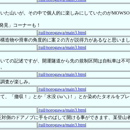
いた山いが。その中で個人的に楽しみにしていたのがMOWS
発見」コーナーも！
/rail/norogawa/main3.html
も構造物や滑車の角度的に案２の方が説得力があるなと思いま
/rail/norogawa/main3.html
いての記述ですが、開運隧道から先の規制区間は自転車は不可で
た。
/rail/norogawa/main3.html
上調査が楽しみ。
/rail/norogawa/main3.html
、「撤収！」とか「水没 (/ω＼)！」とか染めたタオルをプ
/rail/norogawa/main3.html
反対側のドアノブに手をのばして開ける事ができます、某登山
/rail/norogawa/main3.html