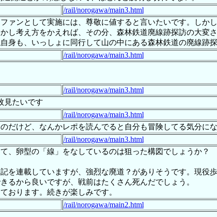
/rail/norogawa/main3.html
道ファンとして実施には、尊敬に値すると言いたいです。しか
しかし考え方をかえれば、その分、森林鉄道廃線跡探訪の大変
私自身も、いっしょに同行して山の中にある森林鉄道の廃線跡
/rail/norogawa/main3.html
/rail/norogawa/main3.html
枚見たいです
/rail/norogawa/main3.html
なのだけど、なんかレポを読んでると自分も冒険してる気分に
/rail/norogawa/main3.html
って、卵型の「線」をなしているのは狙った構図でしょうか？
行記を連載していますが、強烈な廃道？がありそうです。現役
できるから良いですが、戦前はたくさん死んだでしょう。
しております。続きが楽しみです。
/rail/norogawa/main2.html