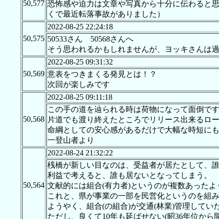
50,577
恐怖感や迫力は文章や写真から十分に伝わると
くで最近転落事故がありました）
2022-08-25 22:24:18
50,575
50533さん 50568さんへ
そう思われるかもしれませんが、ヨッキさんは過
2022-08-25 09:31:32
50,569
意表をつきまくる発見とは！？
次回が楽しみです
2022-08-25 09:11:18
この手の道を辿られる時は荷物になって面倒です
50,568
片道でも渡り終えたところでリリース出来るロープ
命綱としての安心感があるだけで大幅な時短に
一登山者より
2022-08-24 21:32:22
桟橋が新しい目なのは、受益者が居たとして、
利益で考えると、誰も居ないとなってしまう。
50,564
文献的には組合(有力者)というのが複数あったよ
これと、県が事業の一部を民営化というのを組
ようやく、組合(の組合)が交通(林業)管理して
ただし、良くて10年も延ばせない(昭36年位か