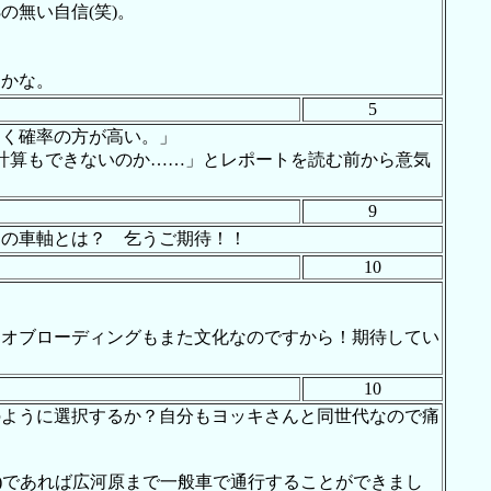
無い自信(笑)。
たかな。
5
引く確率の方が高い。」
計算もできないのか……」とレポートを読む前から意気
9
りの車軸とは？ 乞うご期待！！
10
。オブローディングもまた文化なのですから！期待してい
10
のように選択するか？自分もヨッキさんと同世代なので痛
?)であれば広河原まで一般車で通行することができまし