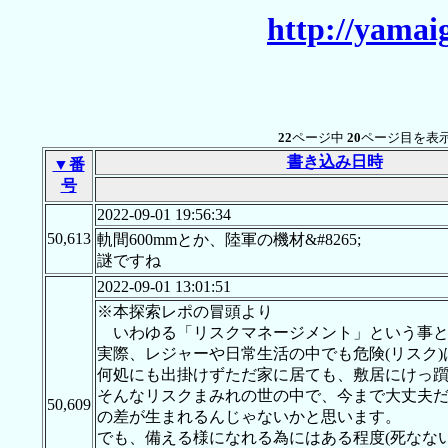
http://yamai
22
ページ中
20
ページ目を表示
書き込み日時
▼番
号
2022-09-01 19:56:34
50,613
軌間600mmとか、陸軍の機材&#8265;
謎ですね
2022-09-01 13:01:51
※本探索レポの冒頭より
いわゆる「リスクマネージメント」という事と
実際、レジャーや日常生活の中でも危険(リスク
何処にも出掛けずただ家に居ても、敷居にけっ
そんなリスクまみれの世の中で、今まで大丈夫
50,609
の差が生まれるんじゃないかと思います。
でも、備える様になれる為にはある程度(死なない