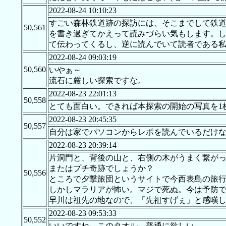
2022-08-24 10:10:23
すごい森林鉄道跡の探訪には、そこまでして鉄
50,561
を書き過ぎてかえって読みづらい気もします。
て伝わってくるし、逆に読んでいて読者である
2022-08-24 09:03:19
50,560
いやぁ～
流石に厳しい探索ですな。
2022-08-23 22:01:13
50,558
とても面白い。できれば本探索の開始の写真を1
2022-08-23 20:45:35
50,557
自分は家でパソコンからレポを読んでいるだけ
2022-08-23 20:39:14
片洞門と、背後の山と、右側の木がうまく繋が
またはプチ奇跡でしょうか？
50,556
ところで夕撃旅団というサイトで今西表島の旅
しかしマラリアが怖い。マジで死ぬ。今は予防
早川は祖先の地なので、「先祖すげぇ」と感嘆
2022-08-23 09:53:33
50,552
いいですね、このタオル。普通に欲しい