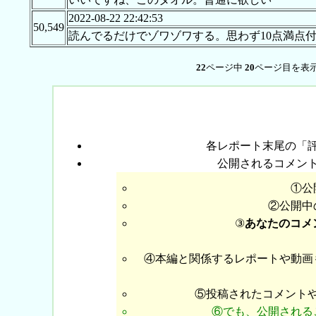
2022-08-22 22:42:53
50,549
読んでるだけでゾワゾワする。思わず10点満点
22
ページ中
20
ページ目を表示
各レポート末尾の「
公開されるコメン
①公
②公開中
③
あなたのコメ
④本編と関係するレポートや動画
⑤投稿されたコメント
⑥でも、公開される