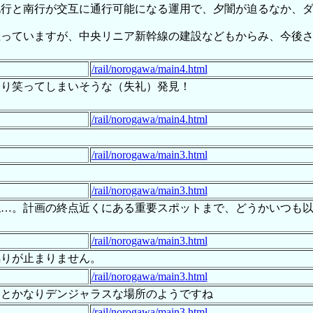
北行と南行が交互に通行可能になる運用で、夕闇が迫るなか、
至っていますが、中央リニア新幹線の建設などもからみ、今後
/rail/norogawa/main4.html
なり笑ってしまいそうな（失礼）発見！
/rail/norogawa/main4.html
/rail/norogawa/main3.html
す
/rail/norogawa/main3.html
ね…。計画の終点近くにある重要スポットまで、どうかいつも
/rail/norogawa/main3.html
鳴りが止まりません。
/rail/norogawa/main3.html
るとかなりデンジャラスな場所のようですね
/rail/norogawa/main3.html