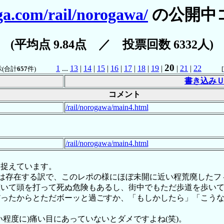
ga.com/rail/norogawa/
の公開中
(平均点 9.84点 ／ 投票回数 6332人)
20
1
...
13
|
14
|
15
|
16
|
17
|
18
|
19
|
|
21
|
22
(合計
657
件)
[
書き込み
コメント
/rail/norogawa/main4.html
/rail/norogawa/main4.html
捉えています。
)は存在する訳で、このレポの様にほぼ未開に近い程荒廃した
躓いて頭を打って死ぬ危険もあるし、街中でもただ歩道を歩い
だったからとただボーッと過ごすか、「もしかしたら」「こう
程度に)痛い目にあっていないとダメですよね(笑)。