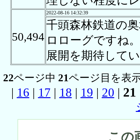
理しない程度に
2022-08-16 14:32:39
千頭森林鉄道の奥
50,494
ロローグですね。
展開を期待してい
22
ページ中
21
ページ目を表示
21
|
16
|
17
|
18
|
19
|
20
|
この