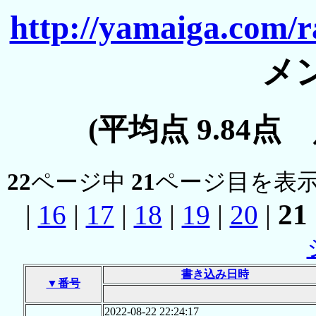
http://yamaiga.com/r
メ
(平均点 9.84点
22
ページ中
21
ページ目を表示
21
|
16
|
17
|
18
|
19
|
20
|
書き込み日時
▼番号
2022-08-22 22:24:17