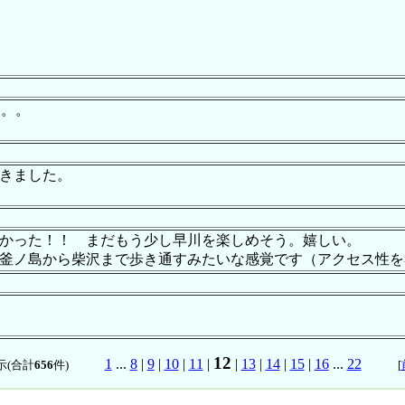
。。。
きました。
で長かった！！ まだもう少し早川を楽しめそう。嬉しい。
釜ノ島から柴沢まで歩き通すみたいな感覚です（アクセス性を
12
1
...
8
|
9
|
10
|
11
|
|
13
|
14
|
15
|
16
...
22
示(合計
656
件)
[