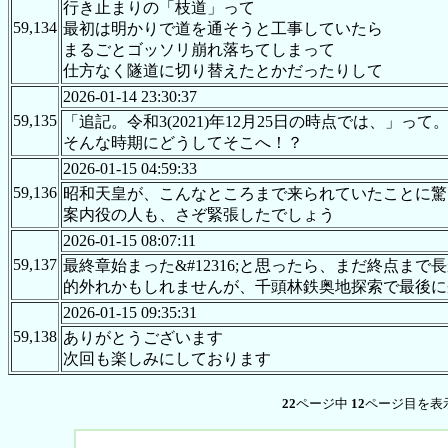
行き止まりの「枝道」って
59,134
最初は明かりで道を通そうと工事していたら
まるごとゴッソリ崩れ落ちてしまって
仕方なく隧道に切り替えたとかだったりして
2026-01-14 23:30:37
59,135
「追記。令和3(2021)年12月25日の時点では、」って
そんな時期にどうしてそこへ！？
2026-01-15 04:59:33
59,136
昭和天皇が、こんなところまで来られていたことに驚
案内役の人も、さぞ緊張したでしょう
2026-01-15 08:07:11
59,137
最終章始まった&#12316;と思ったら、まだ終点ま
的外れかもしれませんが、千頭林鉄奥地探索で最後に
2026-01-15 09:35:31
59,138
ありがとうございます
次回も楽しみにしております
22
ページ中
12
ページ目を表