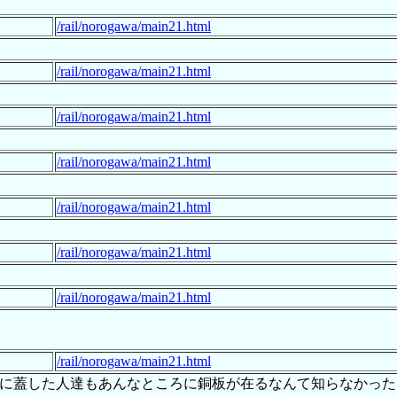
/rail/norogawa/main21.html
/rail/norogawa/main21.html
/rail/norogawa/main21.html
/rail/norogawa/main21.html
/rail/norogawa/main21.html
/rail/norogawa/main21.html
/rail/norogawa/main21.html
/rail/norogawa/main21.html
に蓋した人達もあんなところに銅板が在るなんて知らなかった