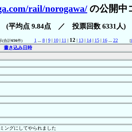
ga.com/rail/norogawa/
の公開中
(平均点 9.84点 ／ 投票回数 6331人)
12
1
...
8
|
9
|
10
|
11
|
|
13
|
14
|
15
|
16
...
22
示(合計
656
件)
[
書き込み日時
ミングにしてやられました