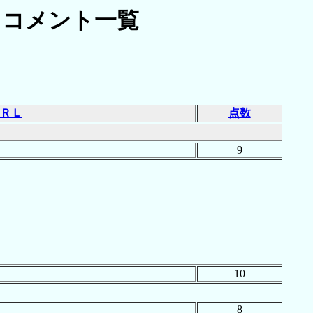
コメント一覧
]
ＲＬ
点数
9
10
8