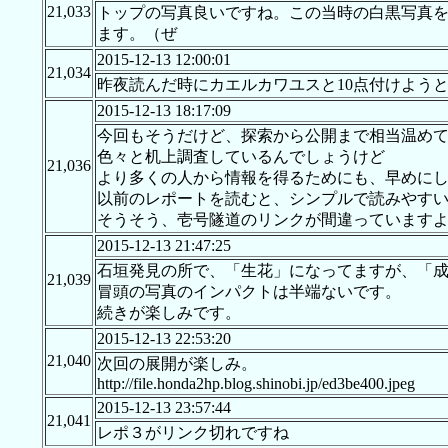
21,033
トップの写真良いですね。この当時の白黒写真
ます。（ぜ
2015-12-13 12:00:01
21,034
昨夜読んだ時にカエルカワユスと10点付けようと
2015-12-13 18:17:09
今回もそうだけど、探索から公開まで相当温め
色々と机上調査しているんでしょうけど
21,036
より多くの人から情報を得るためにも、早めに
以前のレポートを読むと、シンプルで読みやす
そうそう、壱号隧道のリンクが間違っています
2015-12-13 21:47:25
石垣発見の所で、「生花」になってますが、「
21,039
冒頭の写真のインパクトは半端ないです。
続きが楽しみです。
2015-12-13 22:53:20
21,040
次回の展開が楽しみ。
http://file.honda2hp.blog.shinobi.jp/ed3be400.jpeg
2015-12-13 23:57:44
21,041
レポ３がリンク切れですね