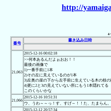
http://yamaig
4
書き込み日時
番号
2015-12-16 00:02:18
>>何本あるんだよぉおお！！
最後の画像で
1)一番手前に1本
21,063
2)その左に見えているのが1本
3)左奥の崖の下から左手前に生えている木の枝の
4)更に2と3の見えていない所にもう1本隠れてる
このくらいかな
2015-12-16 10:51:31
21,066
ウ、うわ～～っ！す、すげ～！！た、たまらん。
2015-12-12 20:57:34