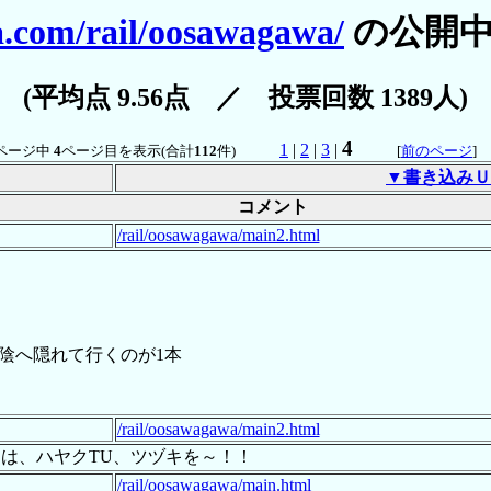
a.com/rail/oosawagawa/
の公開中
(平均点 9.56点 ／ 投票回数 1389人)
4
1
|
2
|
3
|
ページ中
4
ページ目を表示(合計
112
件)
[
前のページ
▼書き込みＵ
コメント
/rail/oosawagawa/main2.html
陰へ隠れて行くのが1本
/rail/oosawagawa/main2.html
は、ハヤクTU、ツヅキを～！！
/rail/oosawagawa/main.html