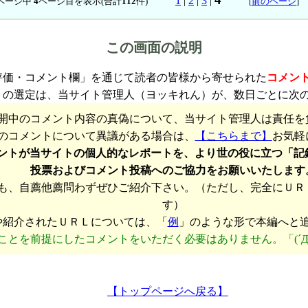
1
|
2
|
3
|
ページ中
4
ページ目を表示(合計
112
件)
[
前のページ
この画面の説明
評価・コメント欄」を通じて読者の皆様から寄せられた
コメン
トの選定は、当サイト管理人（ヨッキれん）が、数日ごとに次
開中のコメント内容の真偽について、当サイト管理人は責任を
のコメントについて異議がある場合は、
【こちらまで】
お気軽
ントが当サイトの個人的なレポートを、より世の役に立つ「記
投票およびコメント投稿へのご協力をお願いいたします
も、自薦他薦問わずぜひご紹介下さい。（ただし、完全にＵＲ
す）
や紹介されたＵＲＬについては、「
例
」のような形で本編へと
ことを前提にしたコメントをいただく必要はありません。「(´Д
【トップページへ戻る】