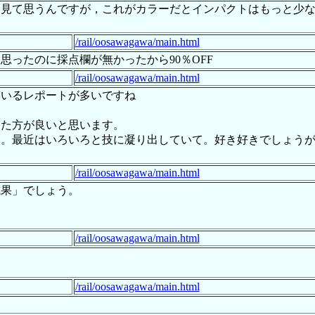
を見て思うんですが，これがカラーだとインパクトはもっと少
/rail/oosawagawa/main.html
思ったのに採点欄が無かったから90％OFF
/rail/oosawagawa/main.html
ているレポートが多いですね
した方が良いと思います。
い。最近はいろいろと技に凝り出していて。好き好きでしょう
よ
/rail/oosawagawa/main.html
成果」でしょう。
/rail/oosawagawa/main.html
/rail/oosawagawa/main.html