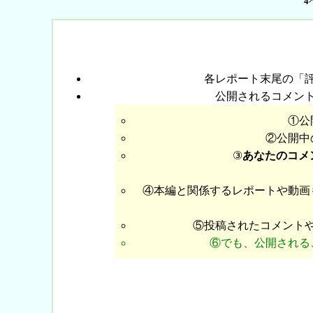
4
各レポート末尾の「
公開されるコメン
①公
②公開中
③
あなたのコメ
④本編と関係するレポートや動画
⑤投稿されたコメント
⑥でも、公開される