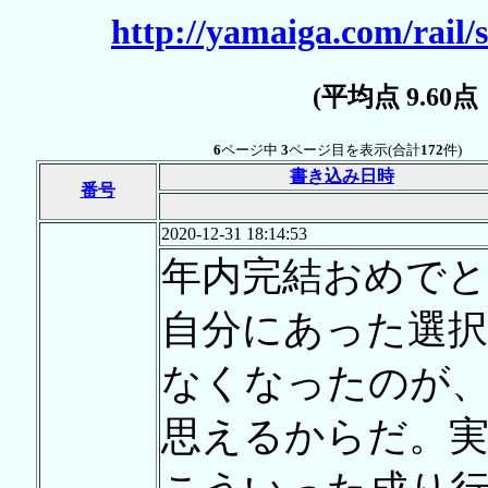
http://yamaiga.com/rail/
(平均点 9.60
6
ページ中
3
ページ目を表示(合計
172
件)
書き込み日時
番号
2020-12-31 18:14:53
年内完結おめでと
自分にあった選択
なくなったのが
思えるからだ。