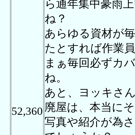
ら通年集中豪雨上
ね？
あらゆる資材が
たとすれば作業
まぁ毎回必ずカ
ね。
あと、ヨッキさ
廃屋は、本当に
52,360
写真や紹介が為