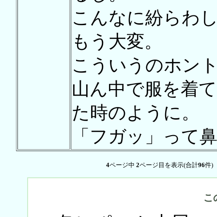
こんなに紛らわ
もう大変。
こういうのホン
山ん中で服を着
た時のように。
「フガッ」って
4
ページ中
2
ページ目を表示(合計
96
件)
こ