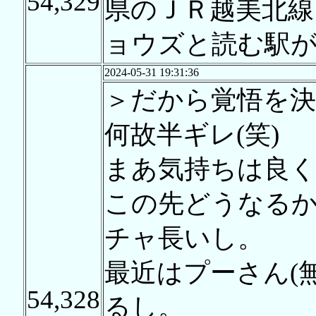
54,329
県のＪＲ越美北線
ョウズと読む駅
2024-05-31 19:31:36
＞だから覚悟を
何故半ギレ(笑)
まあ気持ちは良
この先どうなる
チャ長いし。
最近はプーさん(
54,328
るし。