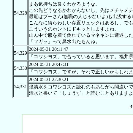
まあ気持ちは良くわかるような。
この先どうなるかわかんないし、先はメチャメ
54,328
最近はプーさん(無職の人じゃないよ)も出没する
こんなに紛らわしい存置リュックはあるし、で
こういうのホントにドキッとしますよね。
山ん中で服を着て倒れているマネキンに遭遇し
「フガッ」って鼻水出たもんね。
2024-05-31 20:11:47
54,329
「コワシヨズ」で合っていると思います。福井
2024-05-31 20:47:31
54,330
「コワシヨズ」ですが、それで正しいかもしれ
2024-05-31 22:30:21
54,331
強清水をコワシヨズと読むのもあながち間違い
清水と書いて「しょうず」と読むことあります
4