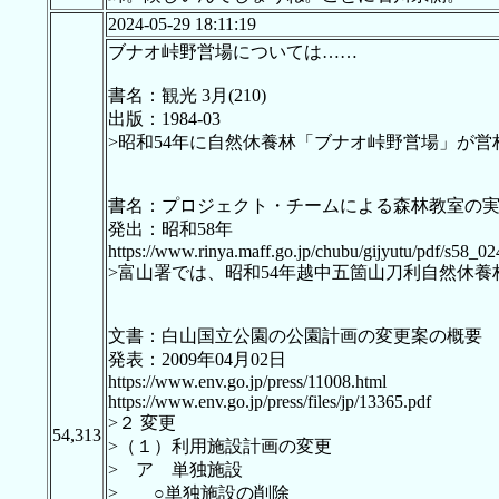
2024-05-29 18:11:19
ブナオ峠野営場については……
書名：観光 3月(210)
出版：1984-03
>昭和54年に自然休養林「ブナオ峠野営場」が営
書名：プロジェクト・チームによる森林教室の
発出：昭和58年
https://www.rinya.maff.go.jp/chubu/gijyutu/pdf/s58_02
>富山署では、昭和54年越中五箇山刀利自然休
文書：白山国立公園の公園計画の変更案の概要
発表：2009年04月02日
https://www.env.go.jp/press/11008.html
https://www.env.go.jp/press/files/jp/13365.pdf
>２ 変更
54,313
>（１）利用施設計画の変更
> ア 単独施設
> ○単独施設の削除