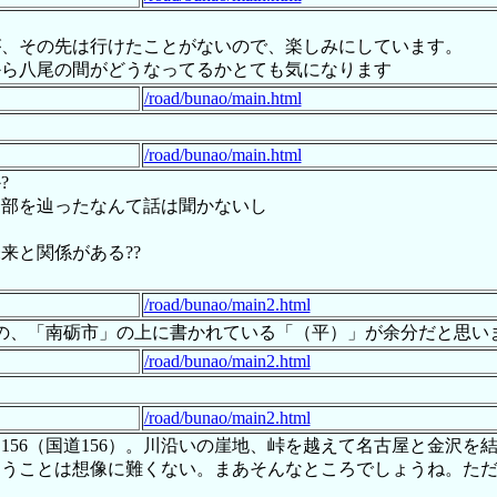
が、その先は行けたことがないので、楽しみにしています。
から八尾の間がどうなってるかとても気になります
/road/bunao/main.html
/road/bunao/main.html
?
全部を辿ったなんて話は聞かないし
来と関係がある??
/road/bunao/main2.html
の、「南砺市」の上に書かれている「（平）」が余分だと思い
/road/bunao/main2.html
/road/bunao/main2.html
156（国道156）。川沿いの崖地、峠を越えて名古屋と金沢
ろうことは想像に難くない。まあそんなところでしょうね。た