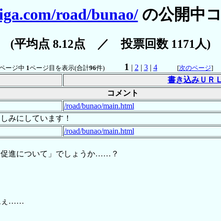
iga.com/road/bunao/
の公開中コ
(平均点 8.12点 ／ 投票回数 1171人)
1
|
2
|
3
|
4
ページ中
1
ページ目を表示(合計
96
件)
[
次のページ
書き込みＵＲ
コメント
/road/bunao/main.html
楽しみにしています！
/road/bunao/main.html
備促進について」でしょうか……？
ねぇ……