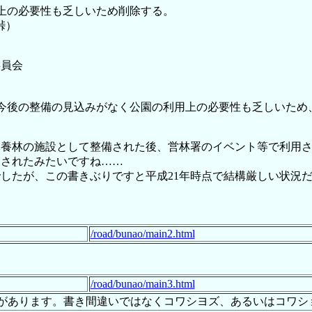
の必要性も乏しいため削除する。
峠）
委員会
今後の整備の見込みがなく公園の利用上の必要性も乏しいため
休養林の施設として整備された後、営林署のイベント等で利用さ
定されたみたいですね……
したが、この書きぶりですと平成21年時点で結構厳しい状況
/road/bunao/main2.html
/road/bunao/main3.html
名があります。書き間違いではなくコワシヨズ、あるいはコワシ