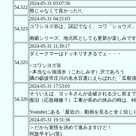
2024-05-31 03:07:56
54,322
熊じゃなくて良かった!!。
2024-05-31 04:21:03
コワシヨズ谷は、誤記でなく、コワ「ショウズ」
54,323
南砺シリーズ、地元民としても更新が楽しみで
2024-05-31 11:39:17
ダミークマーはドッキリすぎるでぇ・・・
54,325
>コワシヨズ谷
>本当なら強清水（こわしみず）沢であろう
隣の砺波市庄川の名水百選にえらばれた「瓜裂
2024-05-31 17:53:01
そういえば、ヨッキさんが走破される少し前ま
54,326
復旧（応急補修？）工事が長めの休みの時は、
Youtubeにある「最近の」動画を見ると全く信
2024-05-31 19:31:36
＞だから覚悟を決めて進みますけど！
何故半ギレ(笑)