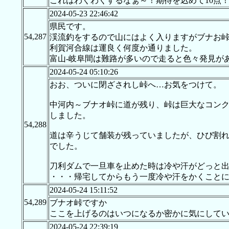
これはわくわくするなぁ～！期待を込めて10点
2024-05-23 22:46:42
県民です。
54,287
渓流釣をするので山にはよく入りますがブナお
利賀河合線は運良く何度か通りました。
富山-岐阜間は難路が多いので走ると色々発見が
2024-05-24 05:10:26
おお、ついに閉ざされし峠へ…お気をつけて。
中河内～ブナオ峠に道が残り、峠は巨大なコン
しました。
54,288
道は辛うじて舗装が残っていましたが、ひび割
でした。
刀利ダムで一旦車を止めた時は冷や汗がどっと
・・・帰宅してからもう一度冷や汗をかくこと
2024-05-24 15:11:52
54,289
ブナオ峠ですか
ここを上げるのはいつになるか密かに気にしてい
2024-05-24 22:39:19