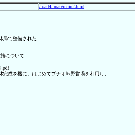
/road/bunao/main2.html
林局で整備された
実施について
4.pdf
養林完成を機に、はじめてブナオ峠野営場を利用し、