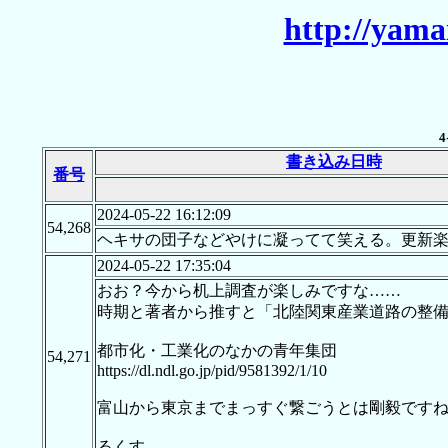
http://yama
4
書き込み日時
番号
2024-05-22 16:12:09
54,268
ヘキサの団子などやけに凝ってて笑える。更新
2024-05-22 17:35:04
おお？今から机上調査が楽しみですな……
時期と著者から推すと「北陸関東産業道路の整
都市化・工業化のなかの青年集団
54,271
https://dl.ndl.go.jp/pid/9581392/1/10
富山から東京までまっすぐ繋ごうとは剛毅です
るくす