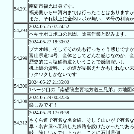
南砺市福光出身です。
54,291
福光側から中河内までは行ったことはあります
また、それ以上に全然レポが無い、59号の利賀
2024-05-25 07:24:52
54,293
ヘキサボコボコの原因、除雪作業と睨みます。
2024-05-27 18:30:02
ブナオ峠、そしてその先も行っちゃう感じですか
富山県道54号、全体としてどんな感じなのか、
54,299
歴史的にも塩硝街道ということで感慨深いし
机上編の資料、この道が見据えたかもしれない未
ワクワクしかないです
2024-05-27 21:35:00
54,300
1ページ目の「南砺険主要地方道三兄弟」の地図
2024-05-29 00:32:36
54,308
楽しみです！
2024-05-29 17:09:58
さくら道で有名な名金線。そして山いがで有名な
54,312
阜・名古屋へ直結した鉄路を設けたかったであ
峠。険しいんでしょうね。ことに石川県側。