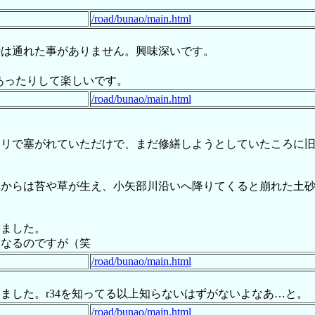
！
/road/bunao/main.html
峠は通れた事がありません。興味深いです。
あったりして楽しいです。
/road/bunao/main.html
クリで塞がれていただけで、まだ修繕しようとしていたころに
れからは苔や草が生え、小矢部川沿いへ降りてくると崩れた土
出ました。
になるのですが（笑
/road/bunao/main.html
ました。r34を知ってる以上知らないはずがないよなあ…と。
/road/bunao/main.html