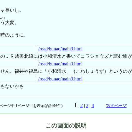
チャ長いし。
し。
もう大変。
た時のように。
/road/bunao/main3.html
県のＪＲ越美北線には小和清水と書いてコワショウズと読む駅
/road/bunao/main3.html
ません。福井や福島に「小和清水」（こわしょうず）というの
/road/bunao/main3.html
でもないかも
よ
1
|
2
|
3
|
4
ページ中
1
ページ目を表示(合計
96
件)
[
次のページ
この画面の説明