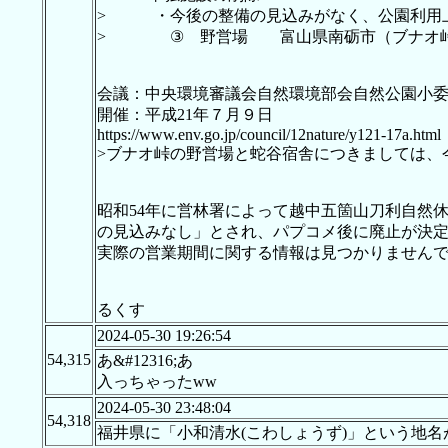
> ・今後の整備の見込みがなく、公園利用上
> ③ 野営場 富山県南砺市（ブナオ
会議：中央環境審議会自然環境部会自然公園小
開催：平成21年７月９日
https://www.env.go.jp/council/12nature/y121-17a.html
>ブナオ峠の野営場と蛇谷宿舎につきましては、
昭和54年に営林署によって越中五箇山刀利自然
の見込みなし」とされ、パプコメ後に廃止が決
実際の営業期間に関する情報は見つかりませんで
るくす
2024-05-30 19:26:54
54,315
あ&#12316;あ
入っちゃったww
2024-05-30 23:48:04
54,318
福井県に「小和清水(こわしょうず)」という地