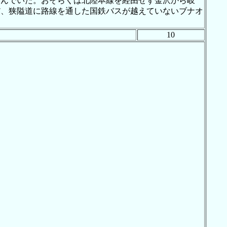
を結んでいた。おそらくは北陸本線を経由せず金沢から岐
だ、狭隘道に路線を通した国鉄バスが越えていないブナオ
10