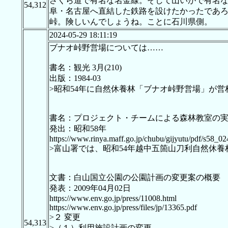
さくら道で有名な名金線。そして山いがで有名な
54,312
阜・名古屋へ直結した鉄路を設けたかったであ
峠。険しいんでしょうね。ことに石川県側。
2024-05-29 18:11:19
ブナオ峠野営場については……
書名：観光 3月(210)
出版：1984-03
>昭和54年に自然休養林「ブナオ峠野営場」が営
書名：プロジェクト・チームによる森林教室の
発出：昭和58年
https://www.rinya.maff.go.jp/chubu/gijyutu/pdf/s58_02
>富山署では、昭和54年越中五箇山刀利自然休
文書：白山国立公園の公園計画の変更案の概要
発表：2009年04月02日
https://www.env.go.jp/press/11008.html
https://www.env.go.jp/press/files/jp/13365.pdf
>２ 変更
54,313
>（１）利用施設計画の変更