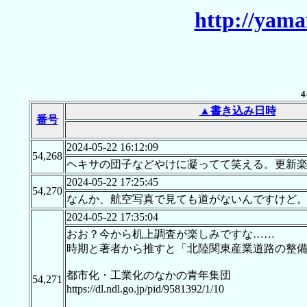
http://yama
4
▲書き込み日時
番号
2024-05-22 16:12:09
54,268
ヘキサの団子などやけに凝ってて笑える。更新
2024-05-22 17:25:45
54,270
なんか、航空写真で見ても道がないんですけど
2024-05-22 17:35:04
おお？今から机上調査が楽しみですな……
時期と著者から推すと「北陸関東産業道路の整
都市化・工業化のなかの青年集団
54,271
https://dl.ndl.go.jp/pid/9581392/1/10