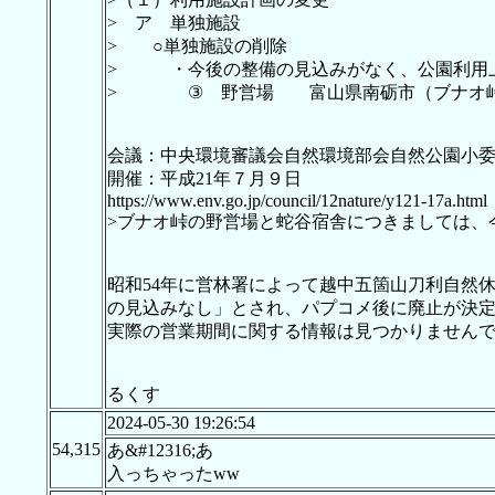
> ア 単独施設
> ○単独施設の削除
> ・今後の整備の見込みがなく、公園利用上
> ③ 野営場 富山県南砺市（ブナオ
会議：中央環境審議会自然環境部会自然公園小
開催：平成21年７月９日
https://www.env.go.jp/council/12nature/y121-17a.html
>ブナオ峠の野営場と蛇谷宿舎につきましては、
昭和54年に営林署によって越中五箇山刀利自然
の見込みなし」とされ、パプコメ後に廃止が決
実際の営業期間に関する情報は見つかりませんで
るくす
2024-05-30 19:26:54
54,315
あ&#12316;あ
入っちゃったww