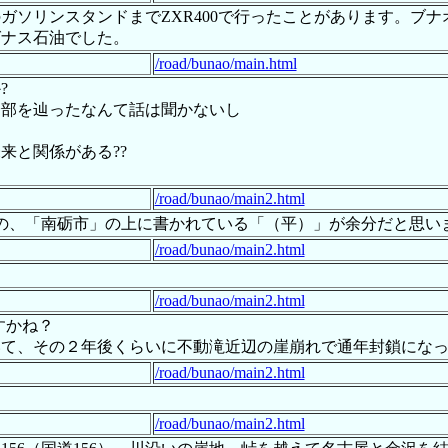
ガソリンスタンドまでZXR400で行ったことがあります。ブ
グナス石油でした。
/road/bunao/main.html
?
全部を辿ったなんて話は聞かないし
来と関係がある??
/road/bunao/main2.html
の、「南砺市」の上に書かれている「（平）」が余分だと思い
/road/bunao/main2.html
/road/bunao/main2.html
すかね？
いて、その２年後くらいに不動滝近辺の崖崩れで通年封鎖にな
/road/bunao/main2.html
/road/bunao/main2.html