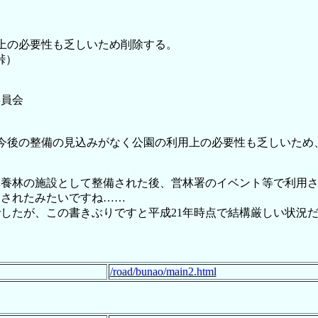
の必要性も乏しいため削除する。
峠）
委員会
今後の整備の見込みがなく公園の利用上の必要性も乏しいため
休養林の施設として整備された後、営林署のイベント等で利用さ
定されたみたいですね……
したが、この書きぶりですと平成21年時点で結構厳しい状況
/road/bunao/main2.html