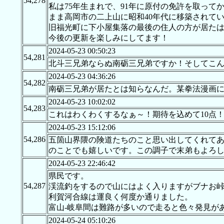
54,278
私は75年生まれで、91年に原付の免許を取っ
まま高岡市の二上山に昭和40年代に移築されて
旧福光町に下小屋集落の最後の住人の方が居た
今後の更新を楽しみにしてます！
2024-05-23 00:50:23
54,281
北斗三兄弟ならぬ南砺三兄弟ですか！そしてこ
2024-05-23 04:36:26
54,282
南砺三兄弟が居たとは知らなんだ。某拳法漫画
2024-05-23 10:02:02
54,283
これはわくわくするなぁ～！期待を込めて10点
2024-05-23 15:12:06
54,286
五箇山界隈の険道たちのこと思い出してくれてあ
のことでも嬉しいです。この調子で末弟もよろしくお
2024-05-23 22:46:42
県民です。
54,287
渓流釣をするので山にはよく入りますがブナお
利賀河合線は運良く何度か通りました。
富山-岐阜間は難路が多いので走ると色々発見が
2024-05-24 05:10:26