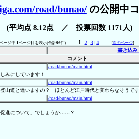
iga.com/road/bunao/
の公開中コ
(平均点 8.12点 ／ 投票回数 1171人)
1
|
2
|
3
|
4
ページ中
1
ページ目を表示(合計
96
件)
[
次のページ
書き込み
コメント
/road/bunao/main.html
楽しみにしています！
/road/bunao/main.html
。登山道と違いますの？ ほとんど江戸時代と変わらなそうで
/road/bunao/main.html
備促進について」でしょうか……？