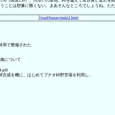
156（国道156）。川沿いの崖地、峠を越えて名古屋と金沢
ろうことは想像に難くない。まあそんなところでしょうね。た
/road/bunao/main2.html
林局で整備された
実施について
4.pdf
養林完成を機に、はじめてブナオ峠野営場を利用し、