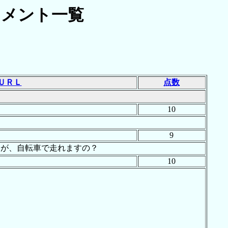
メント一覧
]
ＵＲＬ
点数
10
9
すが、自転車で走れますの？
10