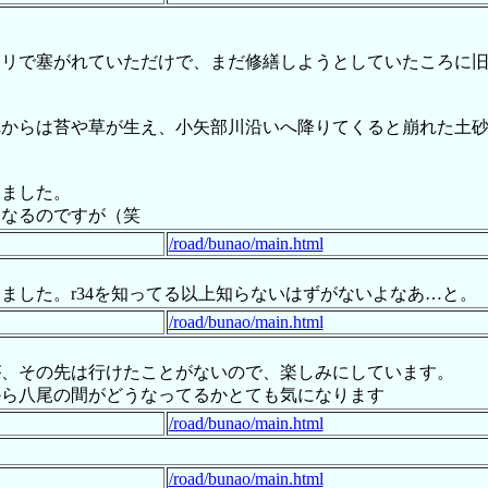
クリで塞がれていただけで、まだ修繕しようとしていたころに
れからは苔や草が生え、小矢部川沿いへ降りてくると崩れた土
出ました。
になるのですが（笑
/road/bunao/main.html
ました。r34を知ってる以上知らないはずがないよなあ…と。
/road/bunao/main.html
が、その先は行けたことがないので、楽しみにしています。
から八尾の間がどうなってるかとても気になります
/road/bunao/main.html
/road/bunao/main.html