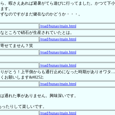
てから、暇さえあれば避暑がてら遊びに行ってました。かつて下
います。
はずなのですがまだ健在なのかどうか・・・。
/road/bunao/main.html
んなところで硝石が生産されていたとは。
/road/bunao/main.html
に寄せてません？笑
/road/bunao/main.html
！
/road/bunao/main.html
りがとう！上平側からも通行止めになった時期がありオワタ…と
願いします&#8252;
/road/bunao/main.html
峠は通れた事がありません。興味深いです。
あったりして楽しいです。
/road/bunao/main.html