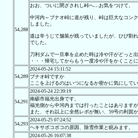
おお、ついに閉ざされし峠へ…お気をつけて。
中河内～ブナオ峠に道が残り、峠は巨大なコン
しました。
54,288
道は辛うじて舗装が残っていましたが、ひび割
でした。
刀利ダムで一旦車を止めた時は冷や汗がどっと
・・・帰宅してからもう一度冷や汗をかくこと
2024-05-24 15:11:52
54,289
ブナオ峠ですか
ここを上げるのはいつになるか密かに気にしてい
2024-05-24 22:39:19
南砺市福光出身です。
54,291
福光側から中河内までは行ったことはあります
また、それ以上に全然レポが無い、59号の利賀
2024-05-25 07:24:52
54,293
ヘキサボコボコの原因、除雪作業と睨みます。
2024-05-26 16:07:38