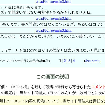
/road/bunao/main3.html
ず」と読む地名があります。
ヨズ」で間違いではない可能性もあるかもしれませんね。
/road/bunao/main3.html
名があります。書き間違いではなくコワシヨズ、あるいはコワシ
/road/bunao/main3.html
られるかは、まだ分からないけど。いまのところ凄くいい！こ
しょうず」とも読むのでヨがミの誤記とは言い切れないと思い
1
|
2
|
3
|
4
ページ中
1
ページ目を表示(合計
96
件)
[
次のページ
この画面の説明
評価・コメント欄」を通じて読者の皆様から寄せられた
コメン
トの選定は、当サイト管理人（ヨッキれん）が、数日ごとに次
開中のコメント内容の真偽について、当サイト管理人は責任を