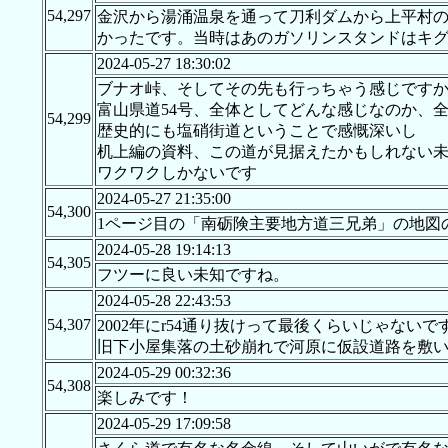
54,297
金沢から湯涌温泉を通って刀利ダムから上平村の
かったです。当時はあのガソリンスタンドはキ
2024-05-27 18:30:02
ブナオ峠、そしてその先も行っちゃう感じですか
富山県道54号、全体としてどんな感じなのか、
54,299
歴史的にも塩硝街道ということで感慨深いし
机上編の資料、この道が見据えたかもしれない未
ワクワクしかないです
2024-05-27 21:35:00
54,300
1ページ目の「南砺険主要地方道三兄弟」の地図
2024-05-28 19:14:13
54,305
フツーに良い未知ですね。
2024-05-28 22:43:53
54,307
2002年にr54通り抜けって最後くらいじゃないで
旧下小屋集落の土砂崩れで河原に仮設道路を敷
2024-05-29 00:32:36
54,308
楽しみです！
2024-05-29 17:09:58