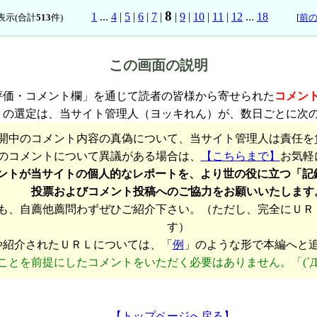
8
1
...
4
|
5
|
6
|
7
|
|
9
|
10
|
11
|
12
...
18
表示(合計
513
件)
[
前
この画面の説明
評価・コメント欄」を通じて読者の皆様から寄せられた
コメン
トの選定は、当サイト管理人（ヨッキれん）が、数日ごとに次
開中のコメント内容の真偽について、当サイト管理人は責任を
のコメントについて異議がある場合は、
【こちらまで】
お気軽
ントが当サイトの個人的なレポートを、より世の役に立つ「記
投票およびコメント投稿へのご協力をお願いいたします
も、自薦他薦問わずぜひご紹介下さい。（ただし、完全にＵＲ
す）
や紹介されたＵＲＬについては、「
例
」のような形で本編へと
ことを前提にしたコメントをいただく必要はありません。「(´Д
【トップページへ戻る】