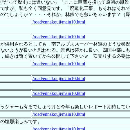
歴史”だって歴史には違いない」「ここに巨費を投じて原初の風
用ですが、私も全く同意見です。「廃道化工事」もそれはそれ
ものでしょうか？・・・それか、林鉄でも敷いちゃいます？（
/road/ennakouji/main10.html
/road/ennakouji/main10.html
道が供用されるとしても，南アルプススーパー林道のような状
しないようが良いと思われる。景色は確かに良い。四国中部に
に，続きは暫く置いてから公開して下さいｗ 安売りする必要
/road/ennakouji/main10.html
/road/ennakouji/main10.html
/road/ennakouji/main10.html
ッシャーも有るでしょうけど今年も楽しいレポート期待していま
/road/ennakouji/main10.html
夜の塩那楽しみです。
/road/ennakouji/main10.html