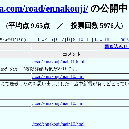
a.com/road/ennakouji/
の公開中
(平均点 9.65点 ／ 投票回数 5976人)
8
1
...
4
|
5
|
6
|
7
|
|
9
|
10
|
11
|
12
...
18
表示(合計
513
件)
[
前
書き込みＵ
コメント
/road/ennakouji/main11.html
めたのか！?夜以降編も気がかりです。
/road/ennakouji/main10.html
クードにて走破したのを思い出しました。途中新雪が有りビビっ
/road/ennakouji/main10.html
/road/ennakouji/main10.html