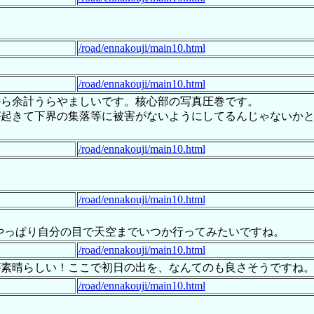
/road/ennakouji/main10.html
/road/ennakouji/main10.html
から余計うらやましいです。核心部の写真圧巻です。
が起きて下界の集落等に被害がないようにしてるんじゃないか
/road/ennakouji/main10.html
/road/ennakouji/main10.html
す。やっぱり自分の目で天空までいつか行ってみたいですね。
/road/ennakouji/main10.html
が素晴らしい！ここで初日の出を、なんてのも良さそうですね
/road/ennakouji/main10.html