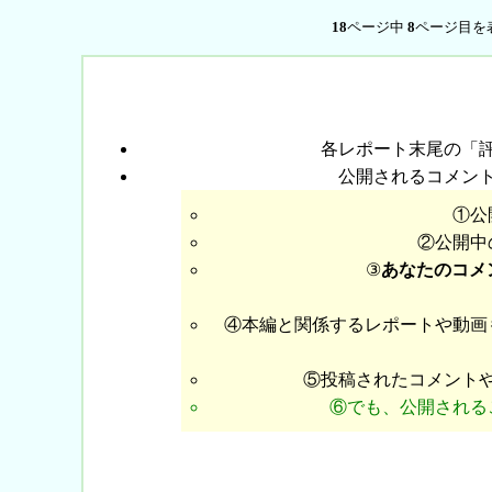
18
ページ中
8
ページ目を
各レポート末尾の「
公開されるコメン
①公
②公開中
③
あなたのコメ
④本編と関係するレポートや動画
⑤投稿されたコメント
⑥でも、公開される