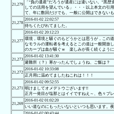
「“負の遺産”だろうが遺産には違いない。“黒
21,279
しての活用を望んでいる」・・・以上本文の引
て、年に数回だけでも、一般に公開はできない
2016-01-02 22:02:57
21,278
待ちくたびれてました。
2016-01-02 20:12:23
環境，環境と騒ぐのもどうかとは思うが，この
21,277
なモラルの運転者を考えるとこの道は一般開放
のカーブは血が騒ぐｗ 楽しみが長く続くよう
2016-01-02 13:41:30
21,273
避難所（？）寒かったんでしょうね、ご飯は？
2016-01-02 10:33:08
21,272
正月用に温めてましたねこれは！！！
2016-01-02 09:52:55
21,271
明けましてオメデトウございます!!
正月一発目が塩那とはイイですねえ～、色々プレ
2016-01-02 01:02:20
21,269
いい道なのにもったいないといつも思います。
2016-01-02 00:43:44