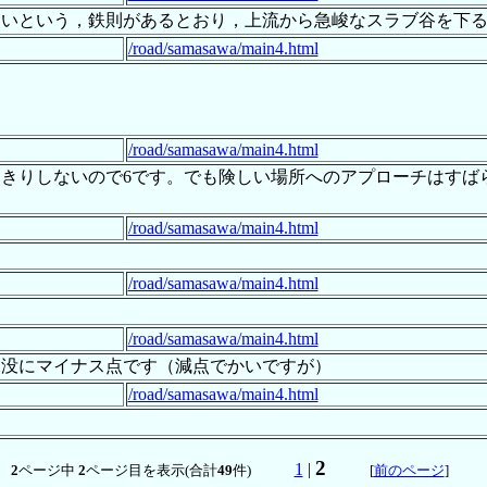
ないという，鉄則があるとおり，上流から急峻なスラブ谷を下
/road/samasawa/main4.html
/road/samasawa/main4.html
っきりしないので6です。でも険しい場所へのアプローチはす
/road/samasawa/main4.html
/road/samasawa/main4.html
/road/samasawa/main4.html
水没にマイナス点です（減点でかいですが）
/road/samasawa/main4.html
2
1
|
2
ページ中
2
ページ目を表示(合計
49
件)
[
前のページ
]