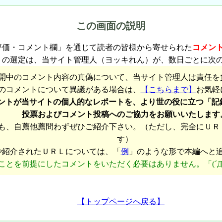
この画面の説明
評価・コメント欄」を通じて読者の皆様から寄せられた
コメン
トの選定は、当サイト管理人（ヨッキれん）が、数日ごとに次
開中のコメント内容の真偽について、当サイト管理人は責任を
のコメントについて異議がある場合は、
【こちらまで】
お気軽
ントが当サイトの個人的なレポートを、より世の役に立つ「記
投票およびコメント投稿へのご協力をお願いいたします
も、自薦他薦問わずぜひご紹介下さい。（ただし、完全にＵＲ
す）
や紹介されたＵＲＬについては、「
例
」のような形で本編へと
ことを前提にしたコメントをいただく必要はありません。「(´Д
【トップページへ戻る】