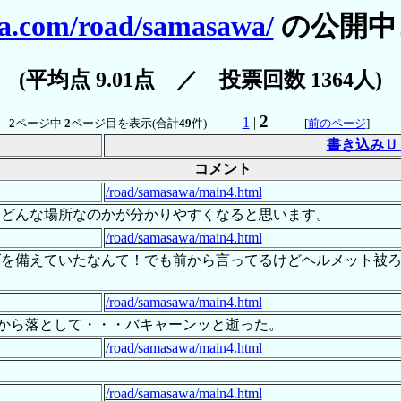
ga.com/road/samasawa/
の公開中
(平均点 9.01点 ／ 投票回数 1364人)
2
1
|
2
ページ中
2
ページ目を表示(合計
49
件)
[
前のページ
]
書き込みＵ
コメント
/road/samasawa/main4.html
、どんな場所なのかが分かりやすくなると思います。
/road/samasawa/main4.html
ズを備えていたなんて！でも前から言ってるけどヘルメット被
/road/samasawa/main4.html
ランダから落として・・・バキャーンッと逝った。
/road/samasawa/main4.html
/road/samasawa/main4.html