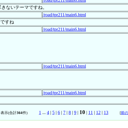
/road/tpr211/main6.html
尽きないテーマですね。
/road/tpr211/main6.html
いですね
/road/tpr211/main6.html
/road/tpr211/main6.html
/road/tpr211/main6.html
10
1
...
4
|
5
|
6
|
7
|
8
|
9
|
|
11
|
12
|
13
表示(合計
364
件)
[
前