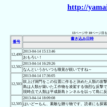
http://yama
13
ページ中
10
ページ目を
書き込み日時
番号
2013-04-14 15:13:46
12,499
おもろい！
2013-04-14 16:29:26
12,502
なんというかいつも嗅覚が鋭いですね～
2013-04-14 17:36:05
吹上げ洞門をこの位置に作ると決めた人類の攻
12,503
島は人類が築いた工作物を凌駕する強烈な反撃
現時点で人類は平成新島トンネルを以って島に
2013-04-14 18:09:08
12,505
はいどーもん、素敵な贈り物です。読者にも探