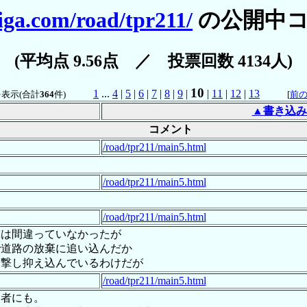
iga.com/road/tpr211/
の公開中コ
(平均点 9.56点 ／ 投票回数 4134人)
10
1
...
4
|
5
|
6
|
7
|
8
|
9
|
|
11
|
12
|
13
表示(合計
364
件)
[
前
▲書き込み
コメント
/road/tpr211/main5.html
/road/tpr211/main5.html
/road/tpr211/main5.html
撃は間違っていなかったが
で道路の放棄に追い込んだか
反撃し抑え込んでいるわけだが
/road/tpr211/main5.html
索者にも。