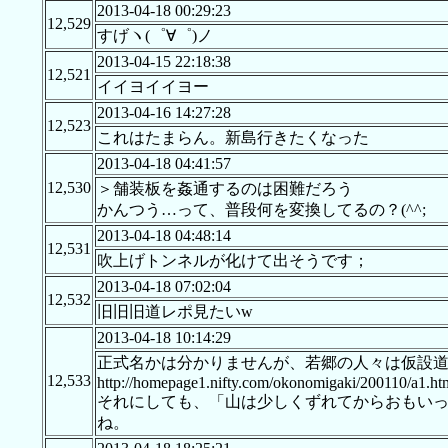
2013-04-18 00:29:23
12,529
すげヽ(゜∀゜)ノ
2013-04-15 22:18:38
12,521
イイヨイイヨー
2013-04-16 14:27:28
12,523
これはたまらん。新島行きたくなった
2013-04-18 04:41:57
12,530
＞舗装板を姦通するのは困難だろう
かんつう…って、普段何を変換してるの？(^^;
2013-04-18 04:48:14
12,531
吹上げトンネルが化けて出そうです；
2013-04-18 07:02:04
12,532
旧旧旧道レポ見たいw
2013-04-18 10:14:29
正式名かは分かりませんが、若郷の人々は仮設
12,533
http://homepage1.nifty.com/okonomigaki/200110/a1.ht
それにしても、「山は少しくずれてからおもい
ね。