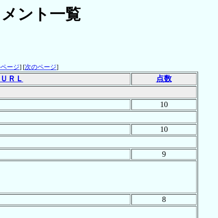
メント一覧
のページ
] [
次のページ
]
ＵＲＬ
点数
10
10
9
8