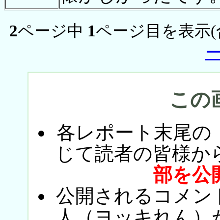
2
ページ中
1
ページ目を表示(
この
各レポート末尾の
じて読者の皆様か
部を公
公開されるコメン
人（ヨッキれん）