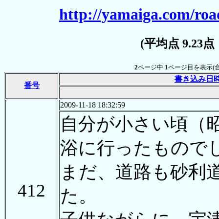
http://yamaiga.com/roa
(平均点 9.23
2
ページ中
1
ページ目を表示(
書き込み日
番号
2009-11-18 18:32:59
自分が小さい頃（
浴に行ったもので
まだ、道路も砂利
412
た。