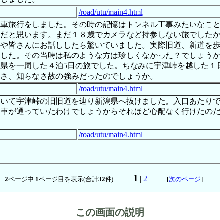
/road/utu/main4.html
転車旅行をしました。その時の記憶はトンネル工事みたいなこ
のだと思います。まだ１８歳でカメラなど持参しない旅でした
方や皆さんにお話ししたら驚いていました。実際旧道、新道を
ました。その当時は私のような方は珍しくなかった？でしょう
県を一周した４泊5日の旅でした。ちなみに宇津峠を越した１
若さ、知らなさ故の強みだったのでしょうか。
/road/utu/main4.html
引いて宇津峠の旧旧道を辿り新潟県へ抜けました。入口あたり
は車が通っていたわけでしょうからそれほど心配なく行けたの
/road/utu/main4.html
1
|
2
2
ページ中
1
ページ目を表示(合計
32
件)
[
次のページ
]
この画面の説明