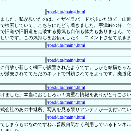
/road/utu/main4.html
きました。私が歩いたのは、イザベラバードが歩いた道で、山
トで検索していて、こちらにたどり着きました。宇津峠の分、
歩で旧道や旧旧道を走破する勇気も自信も体力もありません。
しいです。この気持ちをお伝えしたく、コメントさせて頂きました
/road/utu/main4.html
/road/utu/main4.html
のに何故か新しく欄干が設置されたようです。しかも結構ちゃ
スが撤去されててただのネットで封鎖されてるようです。廃道
/road/utu/main4.html
つけました。本当におもしろい！貴重な情報をありがとうこざ
/road/utu/main4.html
株式会社のあの中継所、写真を見る限りアンテナが一切付いて
/road/utu/main4.html
ててしまうものなのですね…普段何気なく利用しているトンネ
感しました。