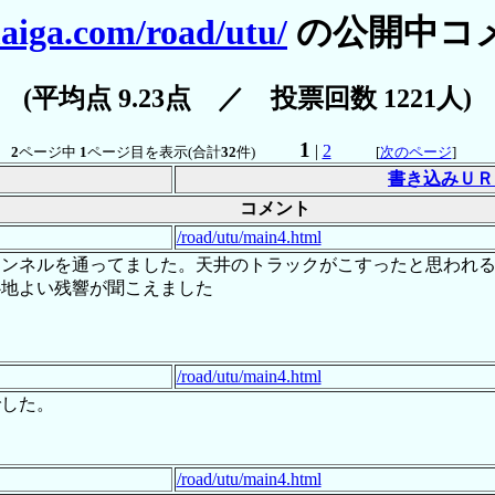
aiga.com/road/utu/
の公開中コ
(平均点 9.23点 ／ 投票回数 1221人)
1
|
2
2
ページ中
1
ページ目を表示(合計
32
件)
[
次のページ
]
書き込みＵＲ
コメント
/road/utu/main4.html
トンネルを通ってました。天井のトラックがこすったと思われ
心地よい残響が聞こえました
/road/utu/main4.html
でした。
/road/utu/main4.html