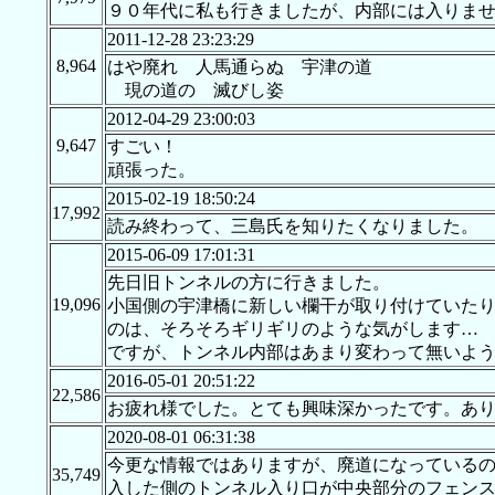
９０年代に私も行きましたが、内部には入りま
2011-12-28 23:23:29
8,964
はや廃れ 人馬通らぬ 宇津の道
現の道の 滅びし姿
2012-04-29 23:00:03
9,647
すごい！
頑張った。
2015-02-19 18:50:24
17,992
読み終わって、三島氏を知りたくなりました。
2015-06-09 17:01:31
先日旧トンネルの方に行きました。
19,096
小国側の宇津橋に新しい欄干が取り付けていた
のは、そろそろギリギリのような気がします…
ですが、トンネル内部はあまり変わって無いよ
2016-05-01 20:51:22
22,586
お疲れ様でした。とても興味深かったです。あ
2020-08-01 06:31:38
今更な情報ではありますが、廃道になっている
35,749
入した側のトンネル入り口が中央部分のフェン