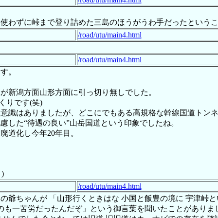
。
橋も使わずに峠まで登り詰めた三島のほうがうわ手だったという
/road/utu/main4.html
/road/utu/main4.html
ます。
車が新潟方面山形方面に引っ切り無しでした。
くりです(笑)
う意識はありましたが、どこにでもある高規格な幹線国道トン
慮した“待遇の良い”山岳国道という印象でしたね。
廃道化し今年20年目。
)
/road/utu/main4.html
の爺ちゃんが 「山形行くときはな 小国と飯豊の境に 宇津峠
のも一苦労だったんだぞ」という御言葉を聞いたことがありまし