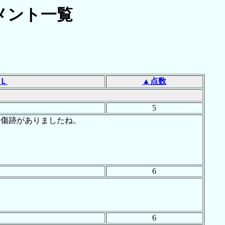
メント一覧
Ｌ
▲点数
5
る傷跡がありましたね。
6
6