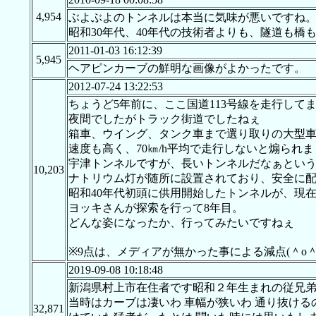
4,954
ぶよぶよのトンネルは本当に気味が悪いですね
昭和30年代、40年代の技術者よりも、隧道も
2011-01-03 16:12:39
5,945
ヘアピンカーブの鮮明な画像がよかったです。
2012-07-24 13:22:53
ちょうど5年前に、ここ国道113号線を走行して
夜間でしたがトラック街道でしたねぇ
箱車、ウイング、タンク車まで選り取りの大型
速度も高く、70㎞/h平均で走行しないと煽られま
宇津トンネルですが、長いトンネルだなぁとい
10,203
ナトリウム灯が随所に設置されており、安全に配
昭和40年代初頭に供用開始したトンネルが、現在
ヨッキさんが探索を行って8年目。
どんな姿になったか、行ってみたいですねぇ
※9点は、メディアが無かった事による減点(＾o＾
2019-09-08 10:18:48
新潟県村上市在住者です昭和２年生まれの従兄弟
当時はカーブは凄いわ 車幅が狭いわ 通り抜ける
32,871