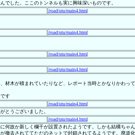
せんでした。ここのトンネルも実に興味深いものです。
/road/utu/main4.html
/road/utu/main4.html
/road/utu/main4.html
/road/utu/main4.html
り、材木が積まれていたりなど、レポート当時とかなりかわっ
うです
/road/utu/main4.html
りがとうございました。
/road/utu/main4.html
のに何故か新しく欄干が設置されたようです。しかも結構ちゃ
スが撤去されててただのネットで封鎖されてるようです。廃道