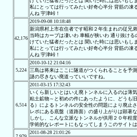
けていた猛者だったとは 聞いた時には思いもし
私にとっては行ってみたい好奇心半分 背筋の凍る
んね 宇津峠！
2019-09-08 10:18:48
新潟県村上市在住者です昭和２年生まれの従兄弟
当時はカーブは凄いわ 車幅が狭いわ 通り抜ける
42,176
けていた猛者だったとは 聞いた時には思いもし
私にとっては行ってみたい好奇心半分 背筋の凍る
んね 宇津峠！
2010-10-12 21:04:16
5,224
三島は将来はここに隧道がつくられることを予
謎の尽きない廃道っていいですね。
2011-03-15 17:32:43
いくら新しいとはいえ廃トンネルに入るのは薄
粘土鉱物～と初めの件にあったように、どうも
6,514
る）によるトンネルの安全性の問題により廃止
レポにある底盤（道路面）の盛り上がりは顕著
しかし、こんな立派なトンネルが供用２０年程
学術的なレポートにもなってしまうこのサイト
2011-08-28 21:01:26
7,979