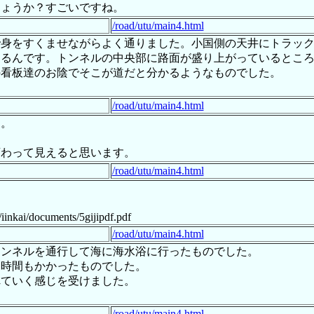
しょうか？すごいですね。
/road/utu/main4.html
で身をすくませながらよく通りました。小国側の天井にトラッ
するんです。トンネルの中央部に路面が盛り上がっているとこ
の看板達のお陰でそこが道だと分かるようなものでした。
/road/utu/main4.html
た。
変わって見えると思います。
/road/utu/main4.html
/iinkai/documents/5gijipdf.pdf
/road/utu/main4.html
トンネルを通行して海に海水浴に行ったものでした。
７時間もかかったものでした。
れていく感じを受けました。
/road/utu/main4.html