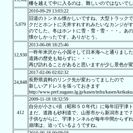
柵を越えて中に入るのは、難しいのではないで
2010-09-29 13:03:22
旧道のトンネル懐かしいですね。大型トラック
5,079
クだとホントに天井すれすれみたいなカンジが
のでした。冬はホントに雪・雪・雪・・・。あ
懐かしかったです。ありがとう。
2013-06-08 18:25:46
一昨年米沢から小国そして日本海へと通りまし
12,930
道路の歴史も知らずに・・・・
再び訪れることがあると思いますが少し景色が
2017-02-06 02:02:32
長野県資料のリンク先が変わってましたので
24,848
新しいアドレスを張っておきます
http://www.pref.nagano.lg.jp/kasen/infra/kasen/keikaku
2009-11-18 18:32:59
自分が小さい頃（昭和５０年代）に毎年旧宇津
412
まだ、道路も砂利道で、山形市から新潟市まで
子供ながらに、宇津トンネルが毎年中間からず
崩壊は、迫っているようですね。
2010-09-18 00:08:58