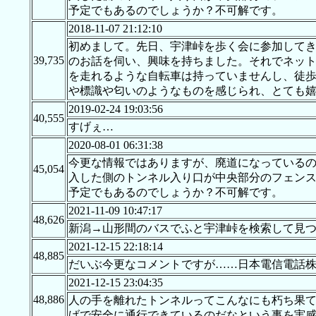
予定でもあるのでしょうか？不可解です。
2018-11-07 21:12:10
初めまして。先日、宇津峠を歩く会に参加して
39,735
のお話を伺い、興味を持ちました。それでネッ
を走れるような自転車は持っていませんし、徒
や標識や匂いのようなものを感じられ、とても嬉
2019-02-24 19:03:56
40,555
すげぇ…
2020-08-01 06:31:38
今更な情報ではありますが、廃道になっている
45,054
入した側のトンネル入り口が中央部分のフェン
予定でもあるのでしょうか？不可解です。
2021-11-09 10:47:17
48,626
新潟→山形間のバスでふと宇津峠を検索して見
2021-12-15 22:18:14
48,885
だいぶ今更なコメントですが……日本電信電話
2021-12-15 23:04:35
48,886
人の手を離れたトンネルってこんなにも朽ち果
げで安全に通行できているのだなという事を実