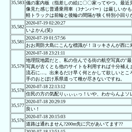
35,583
儀の案内板（指差しの絵に〇〇家ってやつ。最近
像見た感じ普通乗用車（3ナンバー）は厳しいか
軽トラックは前輪と後輪の間隔が狭く特別小回り
2020-07-19 02:20:27
35,582
いよかん(笑)
2020-07-19 01:57:56
35,581
おお周防大島にこんな標識が！ヨッキさんが西に
2020-07-18 23:21:11
地理院地図だと、私の住んでる街の航空写真の"最新
35,579
写真が古くとも他のサイトを利用すれば十分補え
流石に…。出来るだけ早く何とかして欲しいとこ
手のおとぼけ系県道って種が尽きないですね。
2020-07-18 22:13:12
35,578
住民の方の気配りぃぃぃっ！いや、わからんよソ
2020-07-18 20:29:19
35,577
良い！
2020-07-18 20:15:03
35,576
道路は通れません?200m先に穴があいてます??
2020-07-18 12:51:15