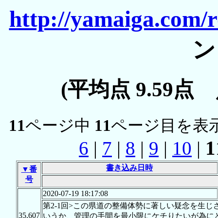
http://yamaiga.com/
ン
(平均点 9.59点
11
ページ中
11
ページ目を表示
1
6
|
7
|
8
|
9
|
10
|
書き込み日時
▼番
号
2020-07-19 18:17:08
第2-1回>この県道の整備体勢に著しい疑念を生
35,607
いうか、管理の手間を最小限にケチりたいが為に