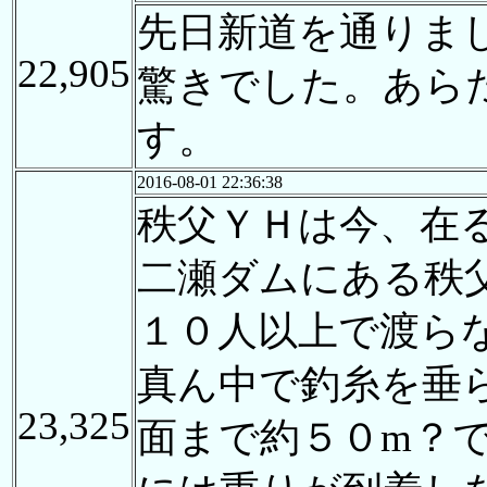
先日新道を通りま
22,905
驚きでした。あら
す。
2016-08-01 22:36:38
秩父ＹＨは今、在
二瀬ダムにある秩
１０人以上で渡ら
真ん中で釣糸を垂
23,325
面まで約５０m？