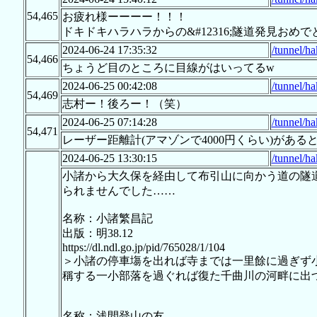
54,465
お疲れ様ーーーー！！！
ドキドキハラハラからの&#12316;隧道発見おめ
2024-06-24 17:35:32
/tunnel/h
54,466
ちょうど目のところに目線がはいってるw
2024-06-25 00:42:08
/tunnel/h
54,469
志村ー！後ろー！（笑）
2024-06-25 07:14:28
/tunnel/h
54,471
レーザー距離計(アマゾンで4000円くらい)があ
2024-06-25 13:30:15
/tunnel/h
小諸から大久保を経由して布引山に向かう道の隧
られませんでした……
名称：小諸繁昌記
出版：明38.12
https://dl.ndl.go.jp/pid/765028/1/104
＞小諸の停車塲を出れば寺までは一里餘に過ぎず
稱する一小部落を過ぐれば復た千曲川の河畔に出
名称：浅間登山の友