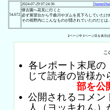
2024-07-29 07:24:36
/tunnel/h
懐古園へ花見に行くと
54,672
必ず展望台から千曲川やダムを見下ろしていたけ
その視野内にこんなものが隠されていたのだとは
2
ページ中
1
ページ目を表示(
こ
各レポート末尾の
じて読者の皆様か
部を公
公開されるコメン
人（ヨッキれん）