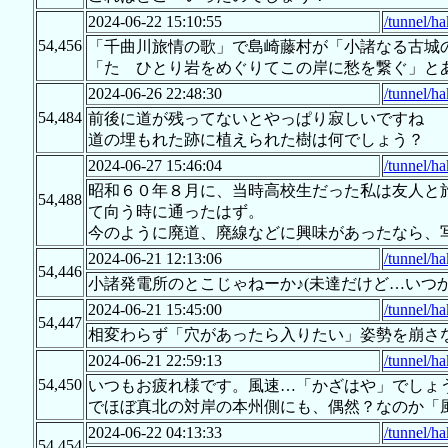
2024-06-22 15:10:55
/tunnel/h
54,456
「千曲川旅情の歌」で島崎藤村が「小諸なる古城
「たゞひとり岩をめぐりてこの岸に愁を繋ぐ」と
2024-06-26 22:48:30
/tunnel/h
54,484
前後に道が残ってないとやっぱり寂しいですね
道の埋もれた跡に植えられた樹は何でしょう？
2024-06-27 15:46:04
/tunnel/h
昭和６０年８月に、当時高校生だった私は友人と
54,488
て向う時に通ったはず。
今のように廃道、廃線などに興味があったなら、
2024-06-21 12:13:06
/tunnel/h
54,446
小諸発電所のとこじゃねーか♪(未達だけど…いつ
2024-06-21 15:45:00
/tunnel/h
54,447
相変わらず「穴があったら入りたい」姿勢を崩さ
2024-06-21 22:59:13
/tunnel/h
54,450
いつもお疲れ様です。風速…「かざはや」でしょ
でほぼ真北の対岸の本州側にも、偶然？なのか「
2024-06-22 04:13:33
/tunnel/h
54,454