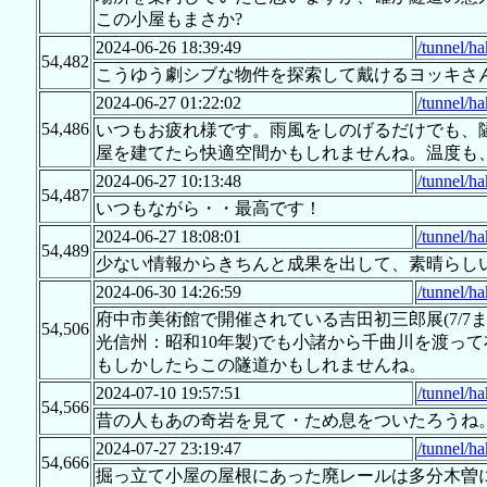
この小屋もまさか?
2024-06-26 18:39:49
/tunnel/h
54,482
こうゆう劇シブな物件を探索して戴けるヨッキさ
2024-06-27 01:22:02
/tunnel/h
54,486
いつもお疲れ様です。雨風をしのげるだけでも、
屋を建てたら快適空間かもしれませんね。温度も、
2024-06-27 10:13:48
/tunnel/h
54,487
いつもながら・・最高です！
2024-06-27 18:08:01
/tunnel/h
54,489
少ない情報からきちんと成果を出して、素晴らし
2024-06-30 14:26:59
/tunnel/h
府中市美術館で開催されている吉田初三郎展(7/
54,506
光信州：昭和10年製)でも小諸から千曲川を渡っ
もしかしたらこの隧道かもしれませんね。
2024-07-10 19:57:51
/tunnel/h
54,566
昔の人もあの奇岩を見て・ため息をついたろうね
2024-07-27 23:19:47
/tunnel/h
54,666
掘っ立て小屋の屋根にあった廃レールは多分木曽