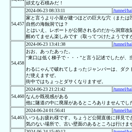
頑丈な石積みだ！
2024-06-23 08:33:11
/tunnel/h
家と言うより小屋が建つほどの巨大な穴（または
54,457
自然の海蝕洞では？
とはいえ、レポートが公開されるのだから洞窟改
醒めてません楽しみです（取ってつけたようです
2024-06-23 13:41:38
/tunnel/h
おお、あったあった。
“東口は低く梯子で・・・”と言う記述でしたが、
54,458
わるにゃんで破れてしまったジャンパーは、ダクト
だ使えますぜ。
街中ではちょっとダサくなりますぜ。
2024-06-23 21:21:42
/tunnel/h
54,460
なんか既視感がある
他に隧道の中に廃屋があるところありませんでし
2024-06-24 01:56:41
/tunnel/h
54,463
いつもお疲れ様です。ちょうど公開直後に拝見で
気のない場所で、古い壁面のあるところは行けません
2024-06-24 15:40:12
/tunnel/h