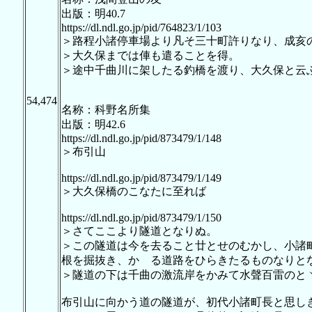
出版：明40.7
https://dl.ndl.go.jp/pid/764823/1/103
＞路程小諸停車場より凡そ三十町許りなり、成亥
＞大久保までは俥も遣ることを得。
＞途中千曲川に架したる釣橋を渡り、大久保と云
54,474
名称：科野名所集
出版：明42.6
https://dl.ndl.go.jp/pid/873479/1/148
＞布引山
https://dl.ndl.go.jp/pid/873479/1/149
＞大久保橋のこなたに至れば
https://dl.ndl.go.jp/pid/873479/1/150
＞さてここより隧道となりぬ。
＞この隧道は今を去ること廿とせのむかし、小諸
根を掘抜き、かゝる道路をひらきたるものなりと
＞隧道の下は千曲の激流岸をかみて水聲百雷のと
布引山に向かう道の隧道が、初代小諸町長と思し