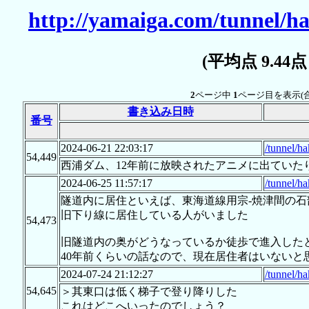
http://yamaiga.com/tunnel/h
(平均点 9.44
2
ページ中
1
ページ目を表示(
書き込み日時
番号
2024-06-21 22:03:17
/tunnel/h
54,449
西浦ダム、12年前に放映されたアニメに出ていた
2024-06-25 11:57:17
/tunnel/h
隧道内に居住といえば、東海道線用宗-焼津間の
旧下り線に居住している人がいました
54,473
旧隧道内の奥がどうなっているか徒歩で進入した
40年前くらいの話なので、現在居住者はいないと
2024-07-24 21:12:27
/tunnel/h
54,645
＞其東口は低く梯子で登り降りした
これはどこへいったのでしょう？