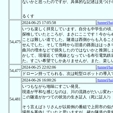
ないかと思ったのですが、具体的な記述は見つけ
るくす
2024-06-25 17:05:58
/tunnel/h
いつも楽しく拝見しています。自分も中学生の頃
探検していたところが、まさにここです！今から
ことは難しい道でした。隧道は西側からも入るこ
54,475
せんでした。そして当時から旧道の路面ははっきり
曲川の増水などで損失したのではないかと推測し
かして、現場近くで廃線となっている布引電気鉄
た。すごい希望でしかありませんが。また、楽し
2024-06-25 22:02:06
/tunnel/h
54,477
ドローン持ってられる。次は蛇型ロボットの導入
2024-06-26 16:00:26
/tunnel/h
いつもながら地味にすごい発見。
現道が平和な感じなのは、川の流路がだいぶ変わ
この隧道がかつての状況の生き証人（死に証人?
54,481
そう言えばトリさんが以前例の番組で上田市の似
場所を案内していたと思いますが、確か隧道の意