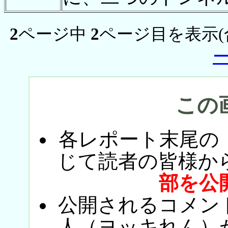
2
ページ中
2
ページ目を表示(
この
各レポート末尾の
じて読者の皆様か
部を公
公開されるコメン
人（ヨッキれん）