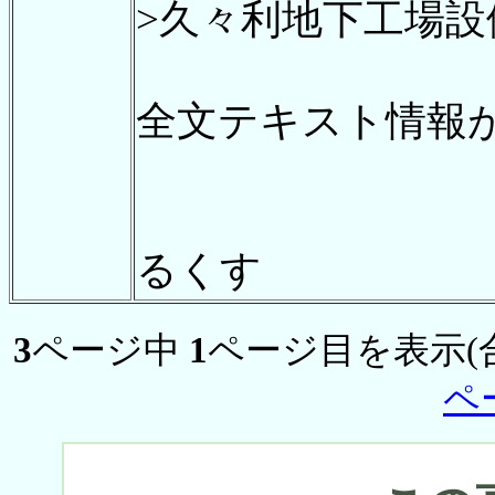
>久々利地下工場
全文テキスト情報
るくす
3
ページ中
1
ページ目を表示(
ペ