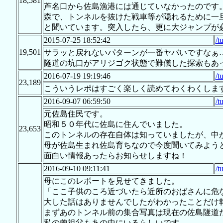
18,581
芦名口から佐島漁港には通じていなかったのです
森で、トンネルを抜けた戦車等が隠れるために一
と聞いています。突入したら、更に大ジャンプが
2015-07-25 18:52:42
/t
19,501
サラッと戻れないパターンが一番ヤバいですなぁ
隧道の坑口がアリジゴク状態で難儀した探索もあ
2016-07-19 19:19:46
/t
23,189
こういうレポはすごく楽しく読めてわくわくしま
2016-09-07 06:59:50
/t
元佐島住民です。
昭和５０年代に佐島に住んでいました。
23,653
このトンネルの存在自体は知っていましたが、中
母が佐島生まれ佐島育ちなので今度聞いてみよう
面白い情報あったらお知らせしますね！
2016-09-10 09:11:41
/t
母にこのレポートを見せてきました。
「ここ子供のころ近づいたら近所のおばさんに危
大した話はありませんでしたがわかったことだけ
まずあのトンネル前の集合写真は現在の佐島隧道
私の曾祖父もあの中にいるらしいです。