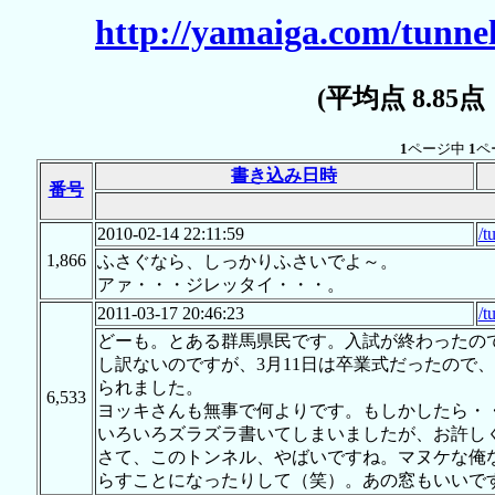
http://yamaiga.com/tunnel
(平均点 8.85
1
ページ中
1
ペ
書き込み日時
番号
2010-02-14 22:11:59
/t
1,866
ふさぐなら、しっかりふさいでよ～。
アァ・・・ジレッタイ・・・。
2011-03-17 20:46:23
/t
どーも。とある群馬県民です。入試が終わったの
し訳ないのですが、3月11日は卒業式だったので
られました。
6,533
ヨッキさんも無事で何よりです。もしかしたら・
いろいろズラズラ書いてしまいましたが、お許し
さて、このトンネル、やばいですね。マヌケな俺
らすことになったりして（笑）。あの窓もいいで