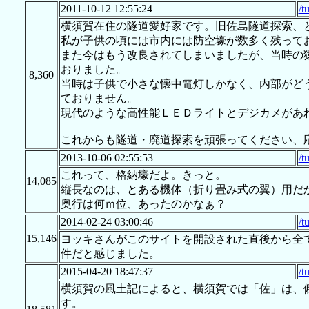
2011-10-12 12:55:24
/t
横須賀在住の隧道愛好家です。旧佐島隧道探索、
私が子供の頃には市内には防空壕が数多く残って
また今はもう改良されてしまいましたが、当時の
おりました。
8,360
当時は子供で小さな懐中電灯しかなく、内部がど
ておりません。
現代のような高性能ＬＥＤライトとデジカメがあ
これからも隧道・廃道探索を頑張ってください、
2013-10-06 02:55:53
/t
これって、格納壕だよ。きっと。
14,085
縦長なのは、とある機体（折り畳み式の翼）用だ
奥行は何ｍ位、あったのかなぁ？
2014-02-24 03:00:46
/t
15,146
ヨッキさんがこのサイトを開設された直後から全
件だと感じました。
2015-04-20 18:47:37
/t
横須賀の風土記によると、横須賀では「佐」は、
す。