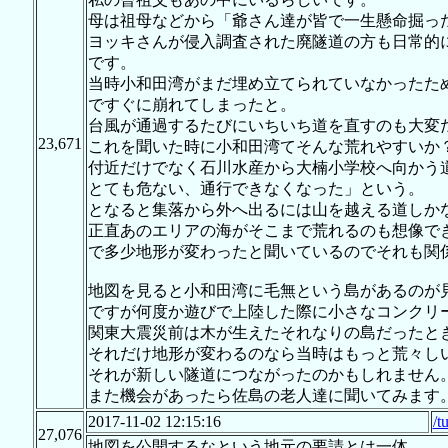
母は祖母などから「爺さん達が皆で一生懸命掘っ
ヨッキさんが侵入調査された廃隧道の方も日常的
です。
当時小和田湾がまだ埋め立てられていなかったた
ですぐに崩れてしまったと。
台風が通過するたびにいちいち道を直すのも大変
23,671
これを聞いた時に小和田湾てそんな荒れやすいか
付近だけでなく石川水産から大楠小学校へ向かう
とても危ない、通行できなくなった」という。
となると集落から外へ出るには山を越える道しか
正直あのエリアの海がそこまで荒れるのも想像で
で多少地形が変わったと聞いているのでそれも関
地図を見ると小和田湾に毛無という島があるのが
ですが何度か遊びで上陸した際に小さなコンクリ
関東大震災前は木が生えたそれなりの島だったと
それだけ地形が変わるのなら当時はもっと荒々し
それが新しい隧道につながったのかもしれません
また機会があったら佐島の老人達に聞いてみます
2017-11-02 12:15:16
/t
27,076
地図を公開するなという地元の要請とは一体…